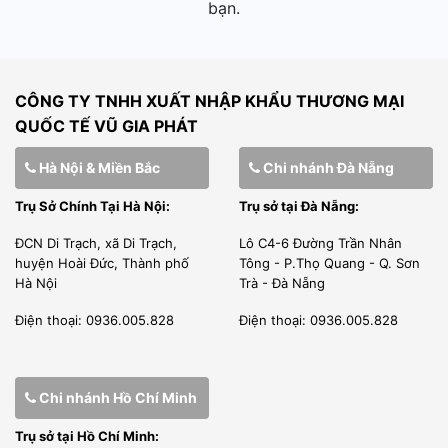
bạn.
CÔNG TY TNHH XUẤT NHẬP KHẨU THƯƠNG MẠI
QUỐC TẾ VŨ GIA PHÁT
Hà Nội & Miền Bắc
Chi nhánh Đà Nẵng
Trụ Sở Chính Tại Hà Nội:
Trụ sở tại Đà Nẵng:
ĐCN Di Trạch, xã Di Trạch,
Lô C4-6 Đường Trần Nhân
huyện Hoài Đức, Thành phố
Tông - P.Thọ Quang - Q. Sơn
Hà Nội
Trà - Đà Nẵng
Điện thoại: 0936.005.828
Điện thoại: 0936.005.828
Chi nhánh Hồ Chí Minh
Trụ sở tại Hồ Chí Minh: