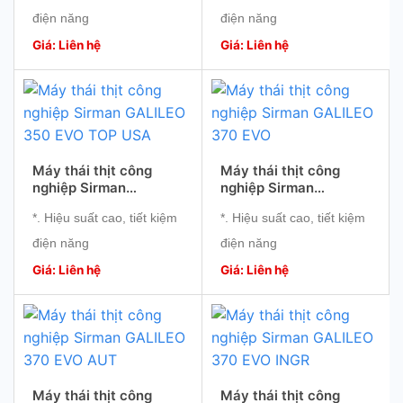
điện năng
điện năng
*. Động cơ mạnh mẽ
*. Động cơ mạnh mẽ
Giá: Liên hệ
Giá: Liên hệ
*. Nhỏ gọn, sử dụng thuận
*. Nhỏ gọn, sử dụng thuận
tiện
tiện
*. Độ bền cao
*. Độ bền cao
Máy thái thịt công
Máy thái thịt công
nghiệp Sirman
nghiệp Sirman
GALILEO 350 EVO TOP
GALILEO 370 EVO
*. Hiệu suất cao, tiết kiệm
*. Hiệu suất cao, tiết kiệm
USA
điện năng
điện năng
*. Động cơ mạnh mẽ
*. Động cơ mạnh mẽ
Giá: Liên hệ
Giá: Liên hệ
*. Nhỏ gọn, sử dụng thuận
*. Nhỏ gọn, sử dụng thuận
tiện
tiện
*. Độ bền cao
*. Độ bền cao
Máy thái thịt công
Máy thái thịt công