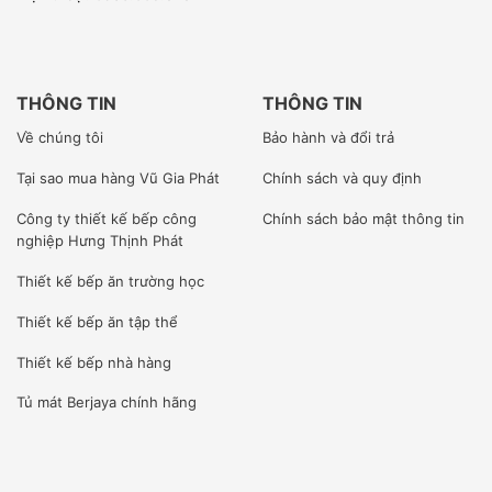
thái lát thịt công nghiệp Sirman là hai dòng máy
được sử dụng rộng dãi nhất tại Việt Nam với giá
thành hợp lý và khả năng làm việc hiệu quả, chất
lượng.
THÔNG TIN
THÔNG TIN
Về chúng tôi
Bảo hành và đổi trả
Ưu điểm của máy thái lát thịt công
nghiệp
Tại sao mua hàng Vũ Gia Phát
Chính sách và quy định
Máy thái thịt
được áp dụng những công nghệ tiên
Công ty
thiết kế bếp công
Chính sách bảo mật thông tin
tiến nhất của các nước phát triển như Italia,
nghiệp Hưng Thịnh Phát
Malaysia.
Thiết kế bếp ăn trường học
Máy có công suất lớn thái được nhiều thịt khác
nhau trong thời gian ngắn , có thể làm việc liên tục
Thiết kế bếp ăn tập thể
trong nhiều giờ .
Thiết kế bếp nhà hàng
Lưỡi dao được làm bằng chất liệu thép đặc biệt
không gỉ, bền bỉ , đảm bảo vệ sinh an toàn thực
Tủ mát Berjaya
chính hãng
phẩm. Lưỡi có nhiều kích cỡ khác nhau từ 0 – 13
mm. Lưỡi có đá mài dao chuyên dụng.
Tuổi thọ của máy lâu dài, bền bỉ theo thời gian, có