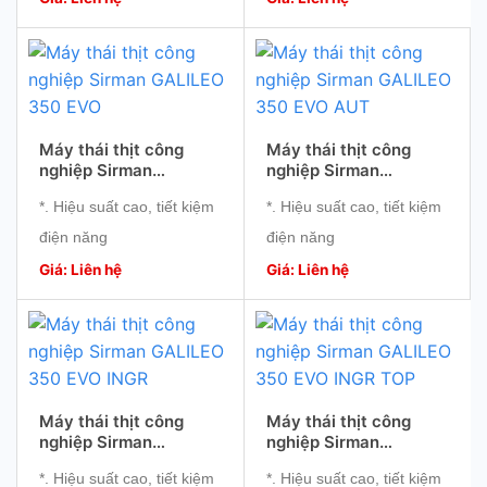
thái thịt nhanh chóng,
thái thịt nhanh chóng,
đồng đều
đồng đều
​* Dòng máy cao cấp của
​* Dòng máy cao cấp của
thương hiệu Sirman, Ý
thương hiệu Sirman, Ý
Máy thái thịt công
Máy thái thịt công
nghiệp Sirman
nghiệp Sirman
GALILEO 350 EVO
GALILEO 350 EVO AUT
*. Hiệu suất cao, tiết kiệm
*. Hiệu suất cao, tiết kiệm
điện năng
điện năng
*. Động cơ mạnh mẽ
*. Động cơ mạnh mẽ
Giá: Liên hệ
Giá: Liên hệ
*. Nhỏ gọn, sử dụng thuận
*. Nhỏ gọn, sử dụng thuận
tiện
tiện
*. Độ bền cao
*. Độ bền cao
Máy thái thịt công
Máy thái thịt công
nghiệp Sirman
nghiệp Sirman
GALILEO 350 EVO
GALILEO 350 EVO
*. Hiệu suất cao, tiết kiệm
*. Hiệu suất cao, tiết kiệm
INGR
INGR TOP