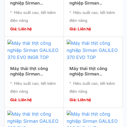
nghiệp Sirman
nghiệp Sirman
GALILEO 370 EVO AUT
GALILEO 370 EVO
*. Hiệu suất cao, tiết kiệm
*. Hiệu suất cao, tiết kiệm
INGR
điện năng
điện năng
*. Động cơ mạnh mẽ
*. Động cơ mạnh mẽ
Giá: Liên hệ
Giá: Liên hệ
*. Nhỏ gọn, sử dụng thuận
*. Nhỏ gọn, sử dụng thuận
tiện
tiện
*. Độ bền cao
*. Độ bền cao
Máy thái thịt công
Máy thái thịt công
nghiệp Sirman
nghiệp Sirman
GALILEO 370 EVO
GALILEO 370 EVO TOP
*. Hiệu suất cao, tiết kiệm
*. Hiệu suất cao, tiết kiệm
INGR TOP
điện năng
điện năng
*. Động cơ mạnh mẽ
*. Động cơ mạnh mẽ
Giá: Liên hệ
Giá: Liên hệ
*. Nhỏ gọn, sử dụng thuận
*. Nhỏ gọn, sử dụng thuận
tiện
tiện
*. Độ bền cao
*. Độ bền cao