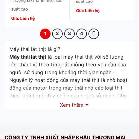
*. Động cơ mạnh mẽ, hiệu
TOP
suất cao
suất cao
*. Lát cắt chính xác, đồng
Giá: Liên hệ
*. Lát cắt chính xác, đồng
Giá: Liên hệ
đều
đều
*. Tiết kiệm điện năng
1
2
3
4
*. Tiết kiệm điện năng
*. Độ bền cao
*. Độ bền cao
Máy thái lát thịt là gì?
Máy thái lát thịt
là loại máy thái thịt với số lượng
lớn, thái thịt theo từng lát mỏng theo yêu cầu của
người sử dụng trong khoảng thời gian ngắn.
Nguyên lý hoạt động của máy thái thịt là nhờ hoạt
động của motor trong máy thái nhỏ các loại thịt
theo kích thước tùy chỉnh của người sử dụng. Cho
ra những miếng thịt mỏng chính xác từng mm cho
Xem thêm
người dùng .
Các sản phẩm mát thái lát thịt công nghiệp chất
lượng trên Thế giới như :
Máy thái lát thịt công
nghiệp Sirman
– Italia ,
Máy thái lát thịt công
CÔNG TY TNHH XUẤT NHẬP KHẨU THƯƠNG MẠI