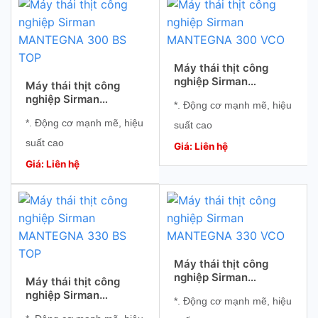
*. Tiết kiệm điện năng
*. Độ bền cao
Máy thái thịt công
nghiệp Sirman
Máy thái thịt công
MANTEGNA 300 VCO
nghiệp Sirman
*. Động cơ mạnh mẽ, hiệu
MANTEGNA 300 BS
*. Động cơ mạnh mẽ, hiệu
TOP
suất cao
suất cao
*. Lát cắt chính xác, đồng
Giá: Liên hệ
*. Lát cắt chính xác, đồng
Giá: Liên hệ
đều
đều
*. Tiết kiệm điện năng
*. Tiết kiệm điện năng
*. Độ bền cao
*. Độ bền cao
Máy thái thịt công
nghiệp Sirman
Máy thái thịt công
MANTEGNA 330 VCO
nghiệp Sirman
*. Động cơ mạnh mẽ, hiệu
MANTEGNA 330 BS