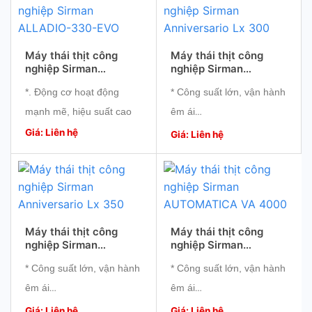
Máy thái thịt công
Máy thái thịt công
nghiệp Sirman
nghiệp Sirman
ALLADIO-330-EVO
Anniversario Lx 300
*. Động cơ hoạt động
* Công suất lớn, vận hành
mạnh mẽ, hiệu suất cao
êm ái
*. Chất lượng lát cắt đều,
Giá: Liên hệ
* Lưỡi dao sắc bén giúp
Giá: Liên hệ
đẹp
thái thịt nhanh chóng,
*. Kích thước nhỏ gọn,
đồng đều
thuận tiện sử dụng
​* Dòng máy cao cấp của
*. Độ bền cao
thương hiệu Sirman, Ý
Máy thái thịt công
Máy thái thịt công
nghiệp Sirman
nghiệp Sirman
Anniversario Lx 350
AUTOMATICA VA
* Công suất lớn, vận hành
* Công suất lớn, vận hành
4000
êm ái
êm ái
* Lưỡi dao sắc bén giúp
* Lưỡi dao sắc bén giúp
Giá: Liên hệ
Giá: Liên hệ