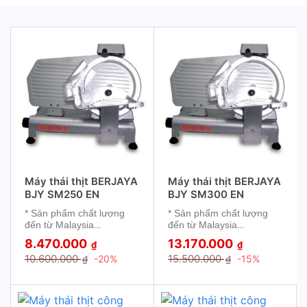
Máy thái thịt BERJAYA
Máy thái thịt BERJAYA
BJY SM250 EN
BJY SM300 EN
* Sản phẩm chất lượng
* Sản phẩm chất lượng
đến từ Malaysia
đến từ Malaysia
* Hoạt động bền bỉ, dễ
* Hoạt động bền bỉ, dễ
8.470.000
13.170.000
₫
₫
dàng vận hành.
dàng vận hành.
10.600.000
15.500.000
-20%
-15%
₫
₫
* Tiết kiệm điện, an toàn
* Tiết kiệm điện, an toàn
cho người sử dụng.
cho người sử dụng.