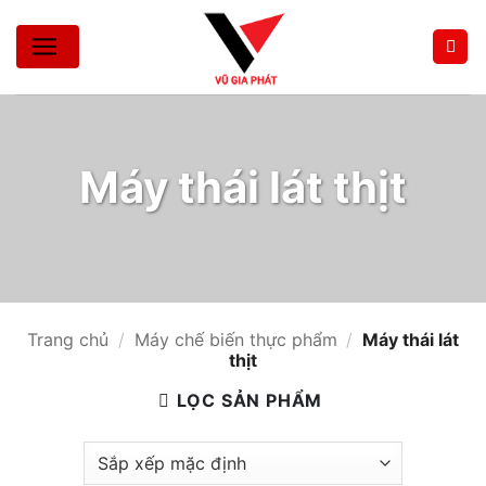
Bỏ
qua
nội
dung
Máy thái lát thịt
Trang chủ
/
Máy chế biến thực phẩm
/
Máy thái lát
thịt
LỌC SẢN PHẨM