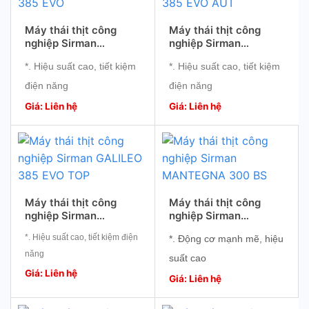
Máy thái thịt công
Máy thái thịt công
nghiệp Sirman
nghiệp Sirman
GALILEO 385 EVO
GALILEO 385 EVO AUT
*. Hiệu suất cao, tiết kiệm
*. Hiệu suất cao, tiết kiệm
điện năng
điện năng
*. Động cơ mạnh mẽ
*. Động cơ mạnh mẽ
Giá: Liên hệ
Giá: Liên hệ
*. Nhỏ gọn, sử dụng thuận
*. Nhỏ gọn, sử dụng thuận
tiện
tiện
*. Độ bền cao
*. Độ bền cao
Máy thái thịt công
Máy thái thịt công
nghiệp Sirman
nghiệp Sirman
GALILEO 385 EVO TOP
MANTEGNA 300 BS
*. Hiệu suất cao, tiết kiệm điện
*. Động cơ mạnh mẽ, hiệu
năng
suất cao
*. Động cơ mạnh mẽ
Giá: Liên hệ
*. Lát cắt chính xác, đồng
Giá: Liên hệ
*. Nhỏ gọn, sử dụng thuận tiện
đều
*. Độ bền cao