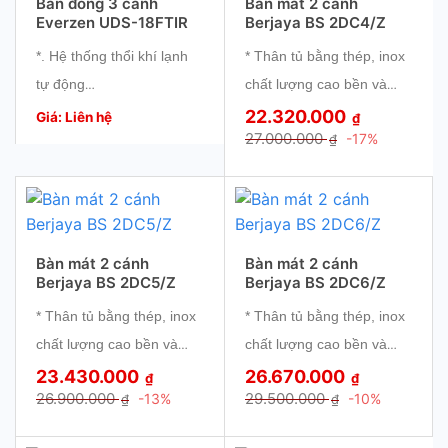
Bàn đông 3 cánh
Bàn mát 2 cánh
Everzen UDS-18FTIR
Berjaya BS 2DC4/Z
* Cửa rời có thể tháo ra
* Cửa rời có thể tháo ra
*. Hệ thống thổi khí lạnh
* Thân tủ bằng thép, inox
thuận tiện làm vệ sinh.
thuận tiện làm vệ sinh.
tự động
chất lượng cao bền và
* Toàn bộ hệ thống được
* Toàn bộ hệ thống được
đẹp.
22.320.000
*. Hệ thống cửa từ bằng
điều khiển và kiểm soát
điều khiển và kiểm soát
Giá: Liên hệ
₫
27.000.000
-17%
₫
* Giàn lạnh bằng đồng
thép không gỉ với độ bền
bằng vi điều khiển tự
bằng vi điều khiển tự
làm lạnh nhanh tuổi thọ
cao, ít bị nứt vỡ hoặc trầy
động.
động.
cao.
xước
* Quạt thổi khí đảm bảo
*. Hệ thống rã đông tự
nhiệt độ đồng nhất.
động giúp tiết kiệm năng
Bàn mát 2 cánh
Bàn mát 2 cánh
* Cửa rời có thể tháo ra
Berjaya BS 2DC5/Z
Berjaya BS 2DC6/Z
lượng.
thuận tiện làm vệ sinh.
* Thân tủ bằng thép, inox
* Thân tủ bằng thép, inox
*. Công suất tối thiểu để
* Toàn bộ hệ thống được
chất lượng cao bền và
chất lượng cao bền và
tránh ngưng tụ ở mức
điều khiển và kiểm soát
đẹp.
đẹp.
năng lượng thấp nhất
23.430.000
26.670.000
₫
₫
bằng vi điều khiển tự
26.900.000
29.500.000
-13%
-10%
₫
₫
* Giàn lạnh bằng đồng
* Giàn lạnh bằng đồng
động.
làm lạnh nhanh tuổi thọ
làm lạnh nhanh tuổi thọ