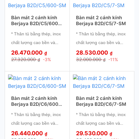
Thiết kế hiện đại, sang
Thiết kế hiện đại, sang
Bàn mát 2 cánh kính
Bàn mát 2 cánh kính
trọng với vỏ bằng inox.
trọng với vỏ bằng inox.
Berjaya B2D/C5/600-
Berjaya B2D/C5/7-SM
SM
Hệ thống làm mát bằng
Hệ thống làm mát bằng
* Thân tủ bằng thép, inox
* Thân tủ bằng thép, inox
quạt gió hiện đại, môi
quạt gió hiện đại, môi
chất lượng cao bền và
chất lượng cao bền và
chất làm lạnh thân thiện
chất làm lạnh thân
đẹp.
đẹp.
26.470.000
28.530.000
₫
₫
với môi trường
thiện với môi trường
27.320.000
32.000.000
-3%
-11%
₫
₫
* Giàn lạnh bằng đồng
* Giàn lạnh bằng đồng
Đồng hồ hiển thị nhiệt
Đồng hồ hiển thị nhiệt
làm lạnh nhanh tuổi thọ
làm lạnh nhanh tuổi thọ
độ và công tắc nguồn
độ và công tắc nguồn
cao.
cao.
thiết kế ngay bên ngoài
thiết kế ngay bên ngoài
* Quạt thổi khí đảm bảo
* Quạt thổi khí đảm bảo
để theo dõi nhiệt độ.
để theo dõi nhiệt độ.
nhiệt độ đồng nhất.
nhiệt độ đồng nhất.
Bàn mát 2 cánh kính
Bàn mát 2 cánh kính
Berjaya B2D/C6/600-
Berjaya B2D/C6/7-SM
* Cửa rời có thể tháo ra
* Cửa rời có thể tháo ra
SM
* Thân tủ bằng thép, inox
* Thân tủ bằng thép, inox
thuận tiện làm vệ sinh.
thuận tiện làm vệ sinh.
chất lượng cao bền và
chất lượng cao bền và
* Toàn bộ hệ thống được
* Toàn bộ hệ thống được
đẹp.
đẹp.
26.440.000
29.530.000
điều khiển và kiểm soát
điều khiển và kiểm soát
₫
₫