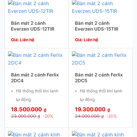
cao.
cao.
* Quạt thổi khí đảm bảo
* Quạt thổi khí đảm bảo
nhiệt độ đồng nhất.
nhiệt độ đồng nhất.
Bàn mát 2 cánh
Bàn mát 2 cánh
Everzen UDS-12TIR
Everzen UDS-15TIR
* Cửa rời có thể tháo ra
* Cửa rời có thể tháo ra
thuận tiện làm vệ sinh.
thuận tiện làm vệ sinh.
Giá: Liên hệ
Giá: Liên hệ
* Toàn bộ hệ thống được
* Toàn bộ hệ thống được
điều khiển và kiểm soát
điều khiển và kiểm soát
bằng vi điều khiển tự
bằng vi điều khiển tự
Bàn mát 2 cánh Ferlix
Bàn mát 2 cánh Ferlix
động.
động.
2DC4
2DC5
Hệ thống thổi khí lạnh
Hệ thống thổi khí lạnh
tự động
tự động
18.500.000
19.300.000
₫
₫
Hệ thống cửa từ bằng
Hệ thống cửa từ bằng
23.000.000
24.000.000
-20%
-20%
₫
₫
thép không gỉ với độ
thép không gỉ với độ
bền cao, ít bị nứt vỡ
bền cao, ít bị nứt vỡ
hoặc trầy xước
hoặc trầy xước