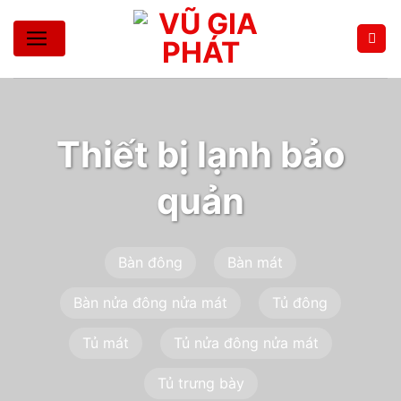
Bỏ
qua
nội
dung
Thiết bị lạnh bảo
quản
Bàn đông
Bàn mát
Bàn nửa đông nửa mát
Tủ đông
Tủ mát
Tủ nửa đông nửa mát
Tủ trưng bày