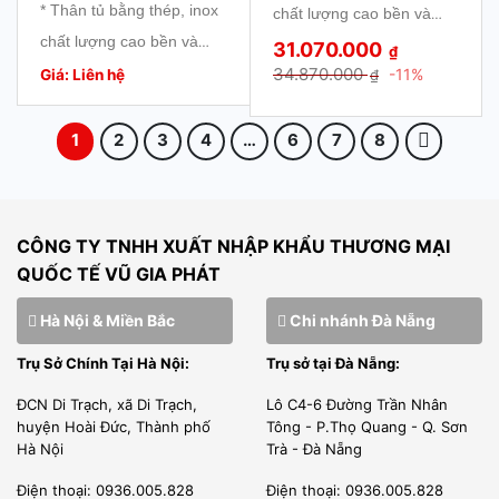
* Thân tủ bằng thép, inox
chất lượng cao bền và
thuận tiện làm vệ sinh.
thuận tiện làm vệ sinh.
chất lượng cao bền và
đẹp.
31.070.000
₫
* Toàn bộ hệ thống được
* Toàn bộ hệ thống được
đẹp.
34.870.000
-11%
Giá: Liên hệ
₫
* Giàn lạnh bằng đồng
điều khiển và kiểm soát
điều khiển và kiểm soát
* Giàn lạnh bằng đồng
làm lạnh nhanh tuổi thọ
bằng vi điều khiển tự
bằng vi điều khiển tự
làm lạnh nhanh tuổi thọ
1
2
3
4
…
6
7
8
cao.
động.
động.
cao.
* Quạt thổi khí đảm bảo
* Quạt thổi khí đảm bảo
nhiệt độ đồng nhất.
nhiệt độ đồng nhất.
* Cửa rời có thể tháo ra
CÔNG TY TNHH XUẤT NHẬP KHẨU THƯƠNG MẠI
* Cửa rời có thể tháo ra
QUỐC TẾ VŨ GIA PHÁT
thuận tiện làm vệ sinh.
thuận tiện làm vệ sinh.
* Toàn bộ hệ thống được
Hà Nội & Miền Bắc
Chi nhánh Đà Nẵng
* Toàn bộ hệ thống được
điều khiển và kiểm soát
Trụ Sở Chính Tại Hà Nội:
Trụ sở tại Đà Nẵng:
điều khiển và kiểm soát
bằng vi điều khiển tự
bằng vi điều khiển tự
động.
ĐCN Di Trạch, xã Di Trạch,
Lô C4-6 Đường Trần Nhân
huyện Hoài Đức, Thành phố
Tông - P.Thọ Quang - Q. Sơn
động.
Hà Nội
Trà - Đà Nẵng
Điện thoại: 0936.005.828
Điện thoại: 0936.005.828