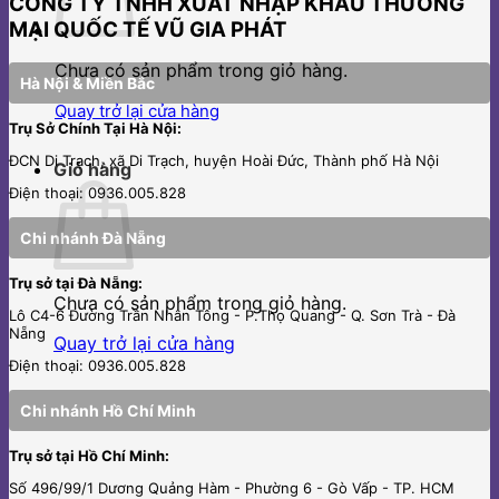
CÔNG TY TNHH XUẤT NHẬP KHẨU THƯƠNG
MẠI QUỐC TẾ VŨ GIA PHÁT
Chưa có sản phẩm trong giỏ hàng.
Hà Nội & Miền Bắc
Quay trở lại cửa hàng
Trụ Sở Chính Tại Hà Nội:
ĐCN Di Trạch, xã Di Trạch, huyện Hoài Đức, Thành phố Hà Nội
Giỏ hàng
Điện thoại: 0936.005.828
Chi nhánh Đà Nẵng
Trụ sở tại Đà Nẵng:
Chưa có sản phẩm trong giỏ hàng.
Lô C4-6 Đường Trần Nhân Tông - P.Thọ Quang - Q. Sơn Trà - Đà
Nẵng
Quay trở lại cửa hàng
Điện thoại: 0936.005.828
Chi nhánh Hồ Chí Minh
Trụ sở tại Hồ Chí Minh:
Số 496/99/1 Dương Quảng Hàm - Phường 6 - Gò Vấp - TP. HCM