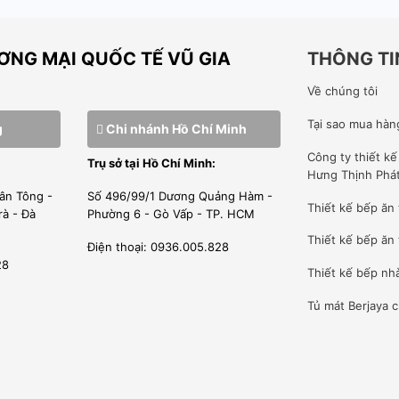
g
* Tiết kiệm năng lượng
* Vận hành dễ dàng
NG MẠI QUỐC TẾ VŨ GIA
THÔNG TI
 từ
* Công nghệ hàng đầu từ
Về chúng tôi
chuyên gia
Tại sao mua hàn
huyên
* Bảo hành tận tâm chuyên
g
Chi nhánh Hồ Chí Minh
nghiệp.
Công ty
thiết k
Trụ sở tại Hồ Chí Minh:
Hưng Thịnh Phá
.
* Giao hàng toàn quốc.
ân Tông -
Số 496/99/1 Dương Quảng Hàm -
Thiết kế bếp ăn
rà - Đà
Phường 6 - Gò Vấp - TP. HCM
Thiết kế bếp ăn 
Điện thoại: 0936.005.828
28
Thiết kế bếp nh
Tủ mát Berjaya
c