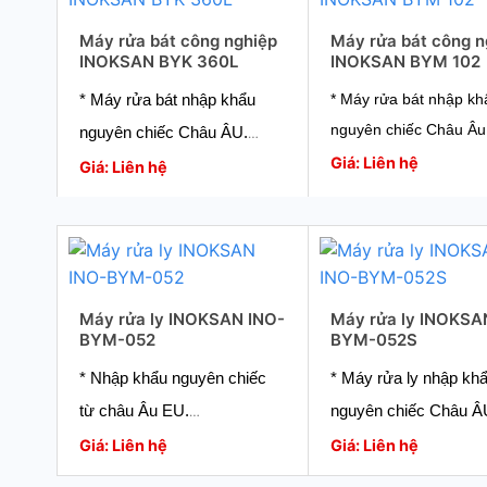
* Công nghệ hàng đầu từ
* Công nghệ hàng đầu
chuyên gia
Máy rửa bát công nghiệp
Máy rửa bát công n
chuyên gia
INOKSAN BYK 360L
INOKSAN BYM 102
* Bảo hành tận tâm chuyên
* Bảo hành tận tâm c
nghiệp.
* Máy rửa bát nhập khẩu
* Máy rửa bát nhập kh
nghiệp.
* Giao hàng toàn quốc.
nguyên chiếc Châu Âu
nguyên chiếc Châu ÂU.
* Giao hàng toàn quốc
* Hiệu suất hoạt động t
Giá: Liên hệ
* Hiệu suất hoạt động tối đa:
Giá: Liên hệ
2160 chiếc /giờ.
540 khay /giờ
* Tiết kiệm điện năng t
* Tiết kiệm năng lượng
* Kích thước nhỏ gọn,
* Vận hành dễ dàng
dàng lắp đặt di chuyển
* Công nghệ hàng đầu từ
* Giao hàng nhanh ch
Máy rửa ly INOKSAN INO-
Máy rửa ly INOKSA
chuyên gia
BYM-052
BYM-052S
trên toàn quốc.
* Bảo hành tận tâm chuyên
* Nhập khẩu nguyên chiếc
* Máy rửa ly nhập kh
nghiệp.
từ châu Âu EU.
nguyên chiếc Châu Â
* Giao hàng toàn quốc.
* Hiệu suất hoạt động tối đa:
* Hiệu suất hoạt động 
Giá: Liên hệ
Giá: Liên hệ
1440 ly/giờ
1620 ly/giờ