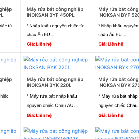
ghiệp
Máy rửa bát công nghiệp
Máy rửa bát công
PL
INOKSAN BYF 450PL
INOKSAN BYF 52
iếc từ
* Nhập khẩu nguyên chiếc từ
* Nhập khẩu nguyên 
châu Âu EU.
châu Âu EU.
tối đa
* Hiệu suất hoạt động tối đa
* Hiệu suất hoạt độn
Giá: Liên hệ
Giá: Liên hệ
* Tiết kiệm năng lượng
* Tiết kiệm năng lượ
* Vận hành dễ dàng
* Vận hành dễ dàng
 từ
* Công nghệ hàng đầu từ
* Công nghệ hàng đ
chuyên gia
chuyên gia
ghiệp
Máy rửa bát công nghiệp
Máy rửa bát công
INOKSAN BYK 220L
INOKSAN BYK 27
huyên
* Bảo hành tận tâm chuyên
* Bảo hành tận tâm 
nghiệp.
nghiệp.
hiếc
* Máy rửa bát nhập khẩu
* Máy rửa bát nhập
.
* Giao hàng toàn quốc.
* Giao hàng toàn qu
nguyên chiếc Châu ÂU.
nguyên chiếc Châu
tối đa
* Hiệu suất hoạt động tối đa:
* Hiệu suất hoạt độn
Giá: Liên hệ
Giá: Liên hệ
g
540 khay /giờ
540 khay /giờ
* Tiết kiệm năng lượng
* Tiết kiệm năng lư