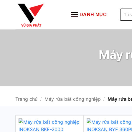
Bỏ
qua
Tìm
DANH MỤC
kiếm:
nội
dung
Máy r
Trang chủ
/
Máy rửa bát công nghiệp
/
Máy rửa b