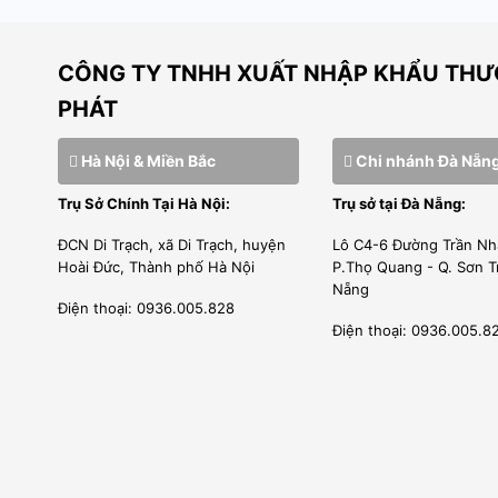
* Tiết kiệm năng lượng
* Tiết kiệm năng lượn
* Vận hành dễ dàng
* Vận hành dễ dàng
CÔNG TY TNHH XUẤT NHẬP KHẨU THƯƠ
* Công nghệ hàng đầu từ
* Công nghệ hàng đầu
PHÁT
chuyên gia
chuyên gia
* Bảo hành tận tâm chuyên
* Bảo hành tận tâm c
Hà Nội & Miền Bắc
Chi nhánh Đà Nẵn
nghiệp.
nghiệp.
Trụ Sở Chính Tại Hà Nội:
Trụ sở tại Đà Nẵng:
* Giao hàng toàn quốc.
* Giao hàng toàn quốc
ĐCN Di Trạch, xã Di Trạch, huyện
Lô C4-6 Đường Trần Nh
Hoài Đức, Thành phố Hà Nội
P.Thọ Quang - Q. Sơn T
Nẵng
Điện thoại: 0936.005.828
Điện thoại: 0936.005.8