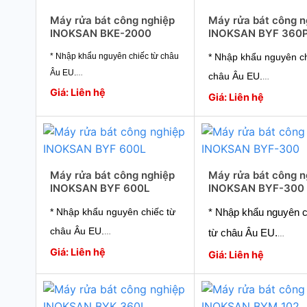
Máy rửa bát công nghiệp
Máy rửa bát công n
INOKSAN BKE-2000
INOKSAN BYF 360
* Nhập khẩu nguyên ch
* Nhập khẩu nguyên chiếc từ châu
Âu EU.
châu Âu EU.
* Hiệu suất hoạt động tối đa
Giá: Liên hệ
* Hiệu suất hoạt động 
Giá: Liên hệ
* Tiết kiệm năng lượng
* Tiết kiệm năng lượng
* Vận hành dễ dàng
* Vận hành dễ dàng
* Công nghệ hàng đầu từ chuyên
* Công nghệ hàng đầu
gia
chuyên gia
* Bảo hành tận tâm chuyên
Máy rửa bát công nghiệp
Máy rửa bát công n
INOKSAN BYF 600L
INOKSAN BYF-300
nghiệp.
* Bảo hành tận tâm c
* Giao hàng toàn quốc.
nghiệp.
* Nhập khẩu nguyên chiếc từ
* Nhập khẩu nguyên c
* Giao hàng toàn quốc
châu Âu EU.
từ châu Âu EU.
* Hiệu suất hoạt động tối đa
Giá: Liên hệ
* Hiệu suất hoạt động 
Giá: Liên hệ
* Tiết kiệm năng lượng
* Tiết kiệm năng lượn
* Vận hành dễ dàng
* Vận hành dễ dàng