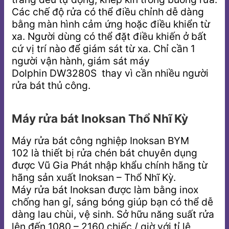
Các chế độ rửa có thể điều chỉnh dễ dàng
bằng màn hình cảm ứng hoặc điều khiển từ
xa. Người dùng có thể đặt điều khiến ở bất
cứ vị trí nào để giám sát từ xa. Chỉ cần 1
người vận hành, giám sát máy
Dolphin DW3280S thay vì cần nhiều người
rửa bát thủ công.
Máy rửa bát Inoksan Thổ Nhĩ Kỳ
Máy rửa bát công nghiệp Inoksan BYM
102 là thiết bị rửa chén bát chuyên dụng
được Vũ Gia Phát nhập khẩu chính hãng từ
hãng sản xuất Inoksan – Thổ Nhĩ Kỳ.
Máy rửa bát Inoksan được làm bằng inox
chống han gỉ, sáng bóng giúp bạn có thể dễ
dàng lau chùi, vệ sinh. Sở hữu năng suất rửa
lên đến 1080 – 2160 chiếc / giờ với tỉ lệ