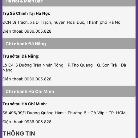
Hà Nội & Miền Bắc
Trụ Sở Chính Tại Hà Nội:
ĐCN Di Trạch, xã Di Trạch, huyện Hoài Đức, Thành phố Hà Nội
Điện thoại: 0936.005.828
Chi nhánh Đà Nẵng
Trụ sở tại Đà Nẵng:
Lô C4-6 Đường Trần Nhân Tông - P.Thọ Quang - Q. Sơn Trà - Đà
Nẵng
Điện thoại: 0936.005.828
Chi nhánh Hồ Chí Minh
Trụ sở tại Hồ Chí Minh:
Số 496/99/1 Dương Quảng Hàm - Phường 6 - Gò Vấp - TP. HCM
Điện thoại: 0936.005.828
THÔNG TIN