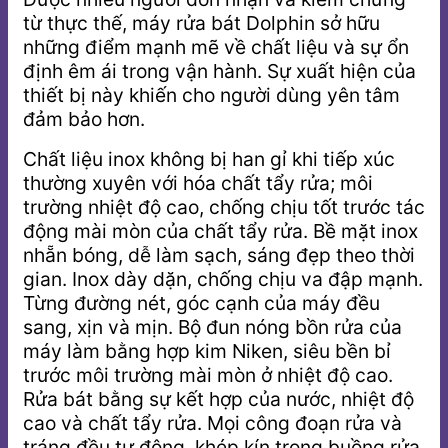
từ thực thế, máy rửa bát Dolphin sở hữu
những điểm mạnh mẽ về chất liệu và sự ổn
định êm ái trong vận hành. Sự xuất hiện của
thiết bị này khiến cho người dùng yên tâm
đảm bảo hơn.
Chất liệu inox không bị han gỉ khi tiếp xúc
thường xuyên với hóa chất tẩy rửa; môi
trường nhiệt độ cao, chống chịu tốt trước tác
động mài mòn của chất tẩy rửa. Bề mặt inox
nhẵn bóng, dễ làm sạch, sáng đẹp theo thời
gian. Inox dày dặn, chống chịu va đập mạnh.
Từng đường nét, góc cạnh của máy đều
sang, xịn và mịn. Bộ đun nóng bồn rửa của
máy làm bằng hợp kim Niken, siêu bền bỉ
trước môi trường mài mòn ở nhiệt độ cao.
Rửa bát bằng sự kết hợp của nước, nhiệt độ
cao và chất tẩy rửa. Mọi công đoạn rửa và
tráng đều tự động, khép kín trong buồng rửa.