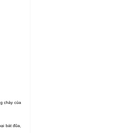
g chảy của 
i bát đũa, 