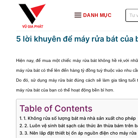
Bỏ
qua
Tìm
DANH MỤC
kiếm:
nội
dung
5 lời khuyên để máy rửa bát của 
Hiện nay, để mua một chiếc máy rửa bát không hề rẻ,với nhữn
máy rửa bát có thể lên đến hàng tỷ đồng tuỳ thuộc vào nhu cầu,
Do đó, sử dụng máy rửa bát đúng cách sẽ làm gia tăng tuổi t
máy rửa bát của bạn có thể hoạt động bền bỉ hơn.
Table of Contents
1. Không rửa số lượng bát mà nhà sản xuất cho phép
2. Luôn vệ sinh bát sạch các thức ăn thừa bám trên bá
3. Nên lắp đặt thiết bị ổn áp nguồn điện cho máy rửa 