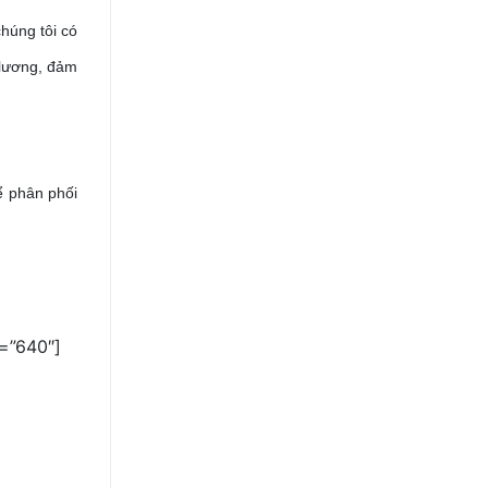
húng tôi có
 lương, đảm
ể phân phối
h=”640″]