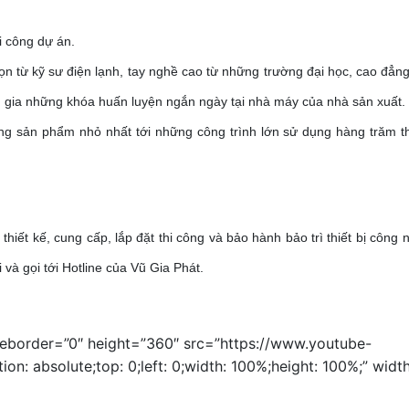
hi công dự án.
n từ kỹ sư điện lạnh, tay nghề cao từ những trường đại học, cao đẳng
m gia những khóa huấn luyện ngắn ngày tại nhà máy của nhà sản xuất.
ng sản phẩm nhỏ nhất tới những công trình lớn sử dụng hàng trăm th
iết kế, cung cấp, lắp đặt thi công và bảo hành bảo trì thiết bị công n
và gọi tới Hotline của Vũ Gia Phát.
meborder=”0″ height=”360″ src=”https://www.youtube-
 absolute;top: 0;left: 0;width: 100%;height: 100%;” widt