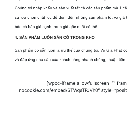
Chúng tôi nhập khẩu và sản xuất tất cả các sản phẩm mà 1 căn 
sự lựa chọn chắt lọc để đem đến những sản phẩm tốt và giá 
bảo có báo giá cạnh tranh giá gốc nhất có thể
4. SẢN PHẨM LUÔN SẴN CÓ TRONG KHO
Sản phẩm có sẵn luôn là ưu thế của chúng tôi. Vũ Gia Phát 
và đáp ứng nhu cầu của khách hàng nhanh chóng, thuận tiện.
[wpcc-iframe allowfullscreen=”” fra
nocookie.com/embed/STWqsTPJVh0″ style=”position: