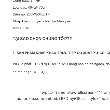
Công suất: 1/4HP
Loại gas: 404a/470g
Điện áp: 230V/50HZ/1P
Nhập khẩu nguyên chiếc tại Malaysia
Mới 100%
TẠI SAO CHỌN CHÚNG TÔI???
1. SẢN PHẨM NHẬP KHẨU TRỰC TIẾP CÓ XUẤT XỨ CO, 
Vũ Gia phát – ĐƠN VỊ NHẬP KHẨU hàng hóa chính ngạch, đầy 
chứng nhận CO, CQ
[wpcc-iframe allowfullscreen=”” fra
nocookie.com/embed/xBFDmyiQEsc” style=”position: