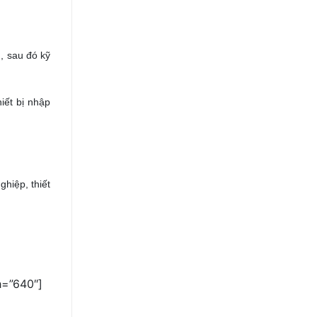
, sau đó kỹ
iết bị nhập
ghiệp, thiết
h=”640″]