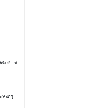
khẩu đều có
=”640″]