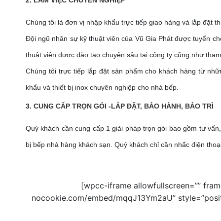
Chúng tôi là đơn vị nhập khẩu trực tiếp giao hàng và lắp đặt t
Đội ngũ nhân sự kỹ thuật viên của Vũ Gia Phát được tuyển chọ
thuật viên được đào tạo chuyên sâu tại công ty cũng như tha
Chúng tôi trực tiếp lắp đặt sản phẩm cho khách hàng từ nhữ
khẩu và thiết bị inox chuyên nghiệp cho nhà bếp.
3. CUNG CẤP TRỌN GÓI -LẮP ĐẶT, BẢO HÀNH, BẢO TRÌ
Quý khách cần cung cấp 1 giải pháp trọn gói bao gồm tư vấn, th
bị bếp nhà hàng khách sạn. Quý khách chỉ cần nhấc điện thoại 
[wpcc-iframe allowfullscreen=”” fra
nocookie.com/embed/mqqJ13Ym2aU” style=”position: