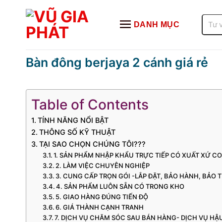
Bỏ
qua
Tìm
DANH MỤC
kiếm:
nội
dung
Bàn đông berjaya 2 cánh giá rẻ
Table of Contents
TÍNH NĂNG NỔI BẬT
THÔNG SỐ KỸ THUẬT
TẠI SAO CHỌN CHÚNG TÔI???
1. SẢN PHẨM NHẬP KHẨU TRỰC TIẾP CÓ XUẤT XỨ C
2. LÀM VIỆC CHUYÊN NGHIỆP
3. CUNG CẤP TRỌN GÓI -LẮP ĐẶT, BẢO HÀNH, BẢO T
4. SẢN PHẨM LUÔN SẴN CÓ TRONG KHO
5. GIAO HÀNG ĐÚNG TIẾN ĐỘ
6. GIÁ THÀNH CẠNH TRANH
7. DỊCH VỤ CHĂM SÓC SAU BÁN HÀNG- DỊCH VỤ H