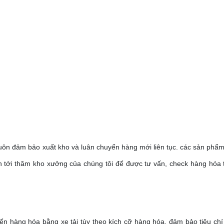
luôn đảm bảo xuất kho và luân chuyển hàng mới liên tục. các sản phẩ
n tới thăm kho xưởng của chúng tôi để được tư vấn, check hàng hóa t
ển hàng hóa bằng xe tải tùy theo kích cỡ hàng hóa, đảm bảo tiêu chí