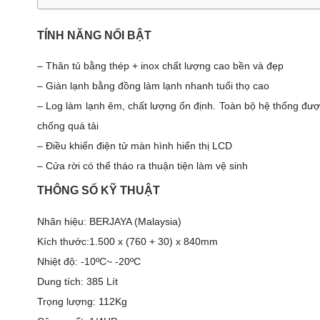
TÍNH NĂNG NỔI BẬT
– Thân tủ bằng thép + inox chất lượng cao bền và đẹp
– Giàn lạnh bằng đồng làm lạnh nhanh tuổi thọ cao
– Log làm lạnh êm, chất lượng ổn định. Toàn bộ hệ thống được
chống quá tải
– Điều khiển điện tử màn hình hiển thị LCD
– Cửa rời có thể tháo ra thuận tiện làm vệ sinh
THÔNG SỐ KỸ THUẬT
Nhãn hiệu: BERJAYA (Malaysia)
Kích thước:1.500 x (760 + 30) x 840mm
Nhiệt độ: -10ºC~ -20ºC
Dung tích: 385 Lít
Trọng lượng: 112Kg