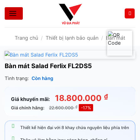
Bỏ
qua
nội
dung
Trang chủ
/
Thiết bị lạnh bảo quản
/
Bàn mát
Bàn mát Salad Ferlix FL2DS5
Tình trạng:
Còn hàng
₫
18.800.000
Giá khuyến mãi:
₫
Giá chính hãng:
22.600.000
-17%
Thiết kế hiện đại với 8 khay chứa nguyên liệu phía trên