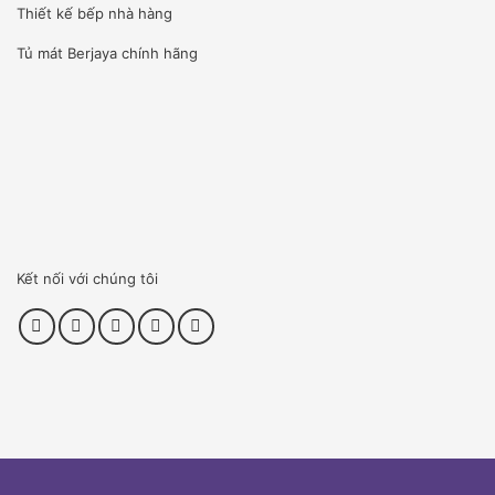
Thiết kế bếp nhà hàng
Tủ mát Berjaya
chính hãng
Phía trên của bàn có khay inox giữ lạnh, làm lạnh trực tiếp
từ các khay nên nhiệt độ làm lạnh rất nhanh, phía dưới có
ngăn mát bảo quản thực phẩm tiện dụng hơn .
Lưu ý khi sử dụng bàn mát Salad
Ferlix FL2DS5​
Phải luôn đặt bàn mát salad ở những nơi thoáng mát,
Kết nối với chúng tôi
tránh ánh nắng trực tiếp hoặc các sản phẩm tạo nhiệt
như bếp đun, lò nướng.