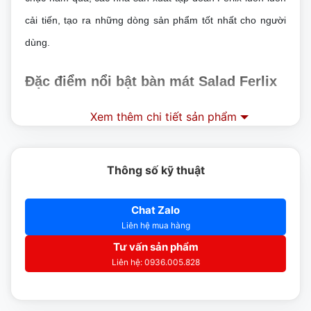
cải tiến, tạo ra những dòng sản phẩm tốt nhất cho người
dùng.
Đặc điểm nổi bật bàn mát Salad Ferlix
FL2DS5
Xem thêm chi tiết sản phẩm
Thiết kế nổi bật, hiện đại với 8 khay chứa nguyên liệu
phía trên của bàn
Thông số kỹ thuật
Bàn Salad có thân vỏ làm hoàn toàn bằng inox chống
Chat Zalo
han gỉ.
Liên hệ mua hàng
Bảng điều khiển hiển thị rõ nhiệt độ cài đặt trong tủ,
Tư vấn sản phẩm
giúp người dùng dễ dàng thao tác.
Liên hệ: 0936.005.828