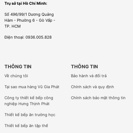
han gỉ, dễ dàng vệ sinh, phía trong của bàn được trang bị
Trụ sở tại Hồ Chí Minh:
tấm cách nhiệt Polyurethan kết hợp với gioang cao su ở bề
Số 496/99/1 Dương Quảng
Hàm - Phường 6 - Gò Vấp -
mặt cửa tủ giúp bàn mát tránh được tối đa hơi lạnh thoát,
TP. HCM
giúp bàn làm lạnh tốt, tiết kiệm điện hơn.
Điện thoại: 0936.005.828
THÔNG TIN
THÔNG TIN
Về chúng tôi
Bảo hành và đổi trả
Tại sao mua hàng Vũ Gia Phát
Chính sách và quy định
Công ty
thiết kế bếp công
Chính sách bảo mật thông tin
nghiệp Hưng Thịnh Phát
Thiết kế bếp ăn trường học
Thiết kế bếp ăn tập thể