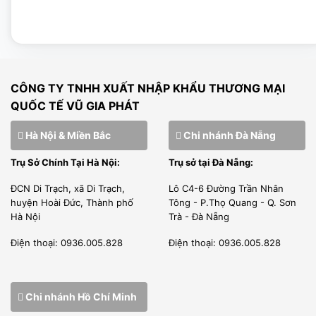
CÔNG TY TNHH XUẤT NHẬP KHẨU THƯƠNG MẠI
QUỐC TẾ VŨ GIA PHÁT
Hà Nội & Miền Bắc
Chi nhánh Đà Nẵng
Trụ Sở Chính Tại Hà Nội:
Trụ sở tại Đà Nẵng:
ĐCN Di Trạch, xã Di Trạch,
Lô C4-6 Đường Trần Nhân
huyện Hoài Đức, Thành phố
Tông - P.Thọ Quang - Q. Sơn
Hà Nội
Trà - Đà Nẵng
Điện thoại: 0936.005.828
Điện thoại: 0936.005.828
Bàn mát Salad được thiết kế hoàn toàn bằng inox chống
Chi nhánh Hồ Chí Minh