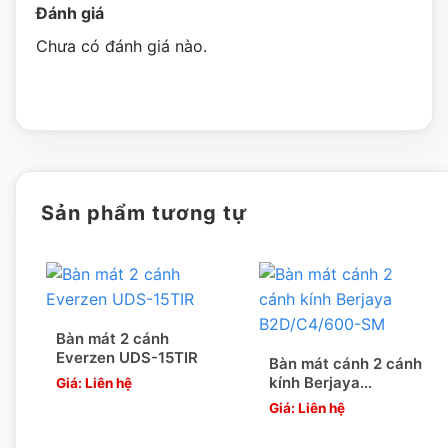
Đánh giá
Chưa có đánh giá nào.
Sản phẩm tương tự
Bàn mát 2 cánh
Everzen UDS-15TIR
Bàn mát cánh 2 cánh
kính Berjaya
Giá: Liên hệ
B2D/C4/600-SM
Giá: Liên hệ
Máy chạy êm, bền bỉ và tiết kiệm năng lượng.