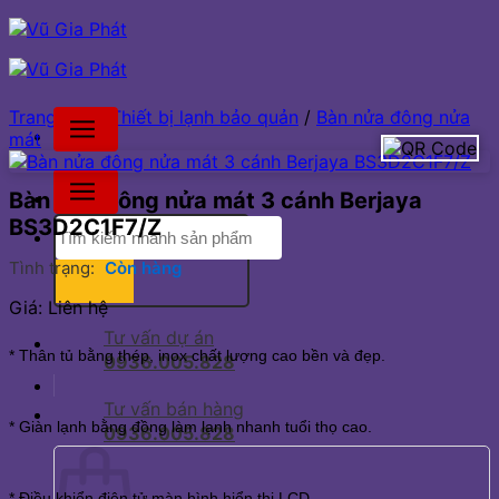
Bỏ
qua
nội
dung
Trang chủ
/
Thiết bị lạnh bảo quản
/
Bàn nửa đông nửa
mát
Bàn nửa đông nửa mát 3 cánh Berjaya
BS3D2C1F7/Z
Tìm
kiếm:
Tình trạng:
Còn hàng
Giá: Liên hệ
Tư vấn dự án
* Thân tủ bằng thép, inox chất lượng cao bền và đẹp.
0936.005.828
Tư vấn bán hàng
* Giàn lạnh bằng đồng làm lạnh nhanh tuổi thọ cao.
0936.005.828
* Điều khiển điện tử màn hình hiển thị LCD.