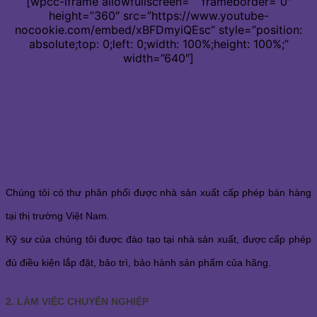
[wpcc-iframe allowfullscreen=”” frameborder=”0″
height=”360″ src=”https://www.youtube-
nocookie.com/embed/xBFDmyiQEsc” style=”position:
absolute;top: 0;left: 0;width: 100%;height: 100%;”
width=”640″]
Chúng tôi có thư phân phối được nhà sản xuất cấp phép bán hàng
tại thị trường Việt Nam.
Kỹ sư của chúng tôi được đào tạo tại nhà sản xuất, được cấp phép
đủ điều kiện lắp đặt, bảo trì, bảo hành sản phẩm của hãng.
2. LÀM VIỆC CHUYÊN NGHIỆP