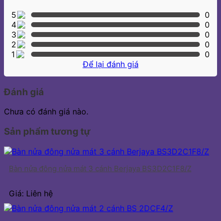
5
0
4
0
3
0
2
0
1
0
Để lại đánh giá
Đánh giá
Chưa có đánh giá nào.
Sản phẩm tương tự
Bàn nửa đông nửa mát 3 cánh Berjaya BS3D2C1F8/Z
Giá: Liên hệ