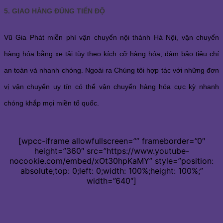
5. GIAO HÀNG ĐÚNG TIẾN ĐỘ
Vũ Gia Phát miễn phí vận chuyển nội thành Hà Nội, vận chuyển
hàng hóa bằng xe tải tùy theo kích cỡ hàng hóa, đảm bảo tiêu chí
an toàn và nhanh chóng. Ngoài ra Chúng tôi hợp tác với những đơn
vị vận chuyển uy tín có thể vận chuyển hàng hóa cực kỳ nhanh
chóng khắp mọi miền tổ quốc.
[wpcc-iframe allowfullscreen=”” frameborder=”0″
height=”360″ src=”https://www.youtube-
nocookie.com/embed/xOt30hpKaMY” style=”position:
absolute;top: 0;left: 0;width: 100%;height: 100%;”
width=”640″]