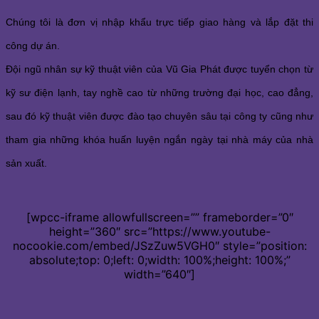
Chúng tôi là đơn vị nhập khẩu trực tiếp giao hàng và lắp đặt thi
công dự án.
Đội ngũ nhân sự kỹ thuật viên của Vũ Gia Phát được tuyển chọn từ
kỹ sư điện lạnh, tay nghề cao từ những trường đại học, cao đẳng,
sau đó kỹ thuật viên được đào tạo chuyên sâu tại công ty cũng như
tham gia những khóa huấn luyện ngắn ngày tại nhà máy của nhà
sản xuất.
[wpcc-iframe allowfullscreen=”” frameborder=”0″
height=”360″ src=”https://www.youtube-
nocookie.com/embed/JSzZuw5VGH0″ style=”position:
absolute;top: 0;left: 0;width: 100%;height: 100%;”
width=”640″]