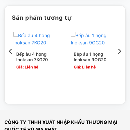
Chất lượng đạt tiêu chuẩn
Bếp âu 6 họng Inoksan 7KG30
của Vũ Gia phát được sản
Sản phẩm tương tự
xuất bằng inox nhập khẩu chất lượng cao, với hệ thống
dây truyền sản xuất hiện đại, thực hiện hệ thống quản lý
chất lượng ISO 9001-2008.
TẠI SAO CHỌN CHÚNG TÔI???
Bếp âu 4 họng
Bếp âu 1 họng
Inoksan 7KG20
Inoksan 9OG20
1. SẢN PHẨM NHẬP KHẨU TRỰC TIẾP CÓ XUẤT XỨ
Giá: Liên hệ
Giá: Liên hệ
CO, CQ RÕ RÀNG MINH BẠCH
Vũ Gia phát – ĐƠN VỊ NHẬP KHẨU hàng hóa chính ngạch,
đầy đủ giấy tờ từ Hãng sản xuất. Do đó tất cả sản phẩm
chúng tôi nhập khẩu đều có chứng nhận CO, CQ
CÔNG TY TNHH XUẤT NHẬP KHẨU THƯƠNG MẠI
QUỐC TẾ VŨ GIA PHÁT
[wpcc-iframe allowfullscreen=”” frameborder=”0″