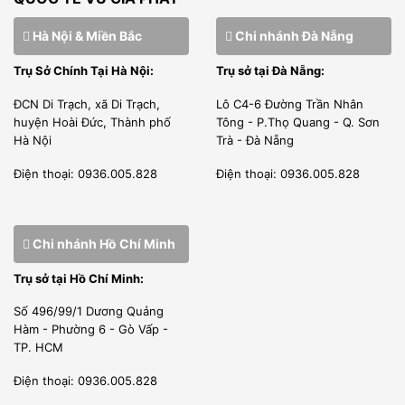
height=”360″ src=”https://www.youtube-
Hà Nội & Miền Bắc
Chi nhánh Đà Nẵng
nocookie.com/embed/xBFDmyiQEsc”
style=”position: absolute;top: 0;left: 0;width:
Trụ Sở Chính Tại Hà Nội:
Trụ sở tại Đà Nẵng:
100%;height: 100%;” width=”640″]
ĐCN Di Trạch, xã Di Trạch,
Lô C4-6 Đường Trần Nhân
huyện Hoài Đức, Thành phố
Tông - P.Thọ Quang - Q. Sơn
Hà Nội
Trà - Đà Nẵng
Điện thoại: 0936.005.828
Điện thoại: 0936.005.828
Chi nhánh Hồ Chí Minh
Trụ sở tại Hồ Chí Minh:
Số 496/99/1 Dương Quảng
Hàm - Phường 6 - Gò Vấp -
TP. HCM
Điện thoại: 0936.005.828