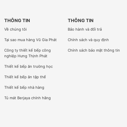
Chúng tôi có thư phân phối được nhà sản xuất cấp phép
bán hàng tại thị trường Việt Nam.
Kỹ sư của chúng tôi được đào tạo tại nhà sản xuất, được
THÔNG TIN
THÔNG TIN
cấp phép đủ điều kiện lắp đặt, bảo trì, bảo hành sản phẩm
Về chúng tôi
Bảo hành và đổi trả
của hãng.
Tại sao mua hàng Vũ Gia Phát
Chính sách và quy định
2. LÀM VIỆC CHUYÊN NGHIỆP
Công ty
thiết kế bếp công
Chính sách bảo mật thông tin
nghiệp Hưng Thịnh Phát
Chúng tôi là đơn vị nhập khẩu trực tiếp giao hàng và lắp
Thiết kế bếp ăn trường học
đặt thi công dự án.
Thiết kế bếp ăn tập thể
Đội ngũ nhân sự kỹ thuật viên của Vũ Gia Phát được tuyển
chọn từ kỹ sư điện lạnh, tay nghề cao từ những trường đại
Thiết kế bếp nhà hàng
học, cao đẳng, sau đó kỹ thuật viên được đào tạo chuyên
Tủ mát Berjaya
chính hãng
sâu tại công ty cũng như tham gia những khóa huấn luyện
ngắn ngày tại nhà máy của nhà sản xuất.
Chúng tôi trực tiếp lắp đặt sản phẩm cho khách hàng từ