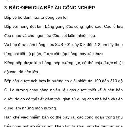
3. ĐẶC ĐIỂM CỦA BẾP ÂU CÔNG NGHIỆP 
Bếp có bộ đánh lửa tự động tiện lợi 
Bếp với họng đốt làm bằng gang đúc công nghệ cao. Các lỗ lửa 
đều nhau và cho ngọn lửa đều, tiết kiệm nhiên liệu. 
Vỏ bếp được làm bằng inox SUS 201 dày 0.8 đến 1.2mm tùy theo 
từng chi tiết bộ phận, được cắt dập bằng máy xác thực. 
Kiềng bếp được làm bằng thép cường lực, có thể chịu được nhiệt 
độ cao, độ bền lớn.
Bếp còn được tích hợp lò nướng có giải nhiệt từ  100 đến 310 độ 
C. Lò nướng chạy bằng nhiên liệu gas được thiết kế ở bên bếp 
dưới, do đó có thể tiết kiệm thời gian sử dụng cho nhà bếp và tiện 
dụng làm những món nướng. 
Hạn chế việc nhiễm bẩn có thể xảy ra, các công đoạn trong khu 
bếp công nghiệp đều được khép kín từ khâu sơ chế thức ăn qua 