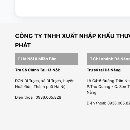
[wpcc-iframe allowfullscreen=”” frameborder=”0
nocookie.com/embed/yKpgpnXggzs” style=”position
100%;” width=”640″]
CÔNG TY TNHH XUẤT NHẬP KHẨU THƯƠ
PHÁT
Hà Nội & Miền Bắc
Chi nhánh Đà Nẵn
Trụ Sở Chính Tại Hà Nội:
Trụ sở tại Đà Nẵng:
ĐCN Di Trạch, xã Di Trạch, huyện
Lô C4-6 Đường Trần Nh
Hoài Đức, Thành phố Hà Nội
P.Thọ Quang - Q. Sơn T
Nẵng
Điện thoại: 0936.005.828
Điện thoại: 0936.005.8