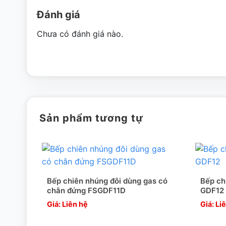
Đánh giá
Chưa có đánh giá nào.
Cùng với đó, bếp chiên Berjaya DF13-17 còn được làm theo
gia công kĩ lưỡng. Thiết kế chắc chắn, không hề bị méo m
ĐẶC ĐIỂM NỔI BẬT BẾP CHIÊN NHÚNG ĐIỆN ĐƠ
Sản phẩm tương tự
Thiết kế thông minh
Bếp chiên nhúng điện đơn Berjaya DF13-17
được thiết k
Bếp chiên nhúng đôi dùng gas có
Bếp ch
nấu nướng , chế biến thức ăn tiện lợi hơn, dễ dàng hơn.
chân đứng FSGDF11D
GDF12
Khay chiên sâu nên có thể chiên các món khác nhau với
Giá: Liên hệ
Giá: Li
bên ngoài nên hoàn toàn an toàn cho người sử dụng.