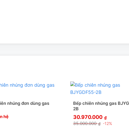
 đúng tiêu chuẩn của Malaysia. Vì vậy, mọi chi tiết đều được
ó, sứt mẻ như các dòng sản phẩm làm nhái khác.
N DF13-17
ế thông minh, với nhiều chức năng khác nhau, giúp công việc
iên nhúng đơn dùng gas
Bếp chiên nhúng gas BJY
2B
 kích thước khác nhau.Khay chứa dầu được bảo vệ bởi lớp vỏ
ên hệ
30.970.000
₫
35.000.000
-12%
₫