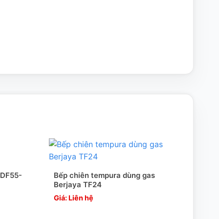
GDF55-
Bếp chiên tempura dùng gas
Bếp 
Berjaya TF24
châ
Giá: Liên hệ
Giá: