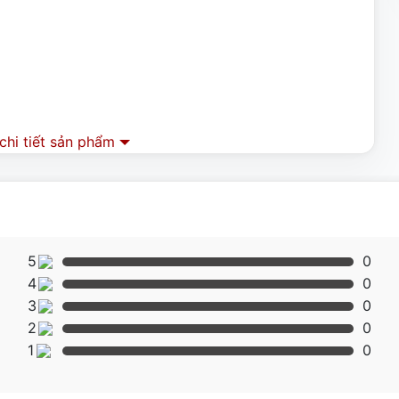
hi tiết sản phẩm
5
0
4
0
3
0
2
0
1
0