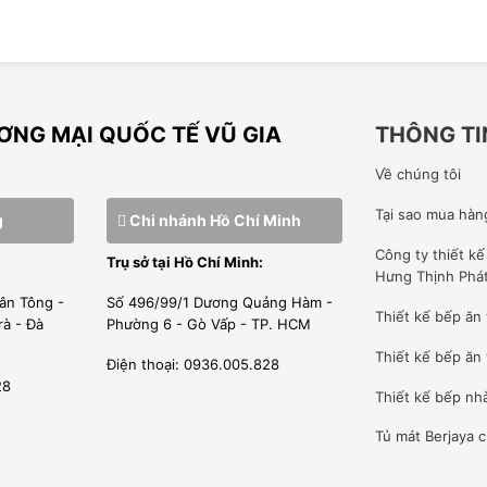
″ height=”360″ src=”https://www.youtube-
: absolute;top: 0;left: 0;width: 100%;height:
NG MẠI QUỐC TẾ VŨ GIA
THÔNG TI
Về chúng tôi
Tại sao mua hàn
g
Chi nhánh Hồ Chí Minh
Công ty
thiết k
Trụ sở tại Hồ Chí Minh:
Hưng Thịnh Phá
ân Tông -
Số 496/99/1 Dương Quảng Hàm -
Thiết kế bếp ăn
rà - Đà
Phường 6 - Gò Vấp - TP. HCM
Thiết kế bếp ăn 
Điện thoại: 0936.005.828
28
Thiết kế bếp nh
Tủ mát Berjaya
c