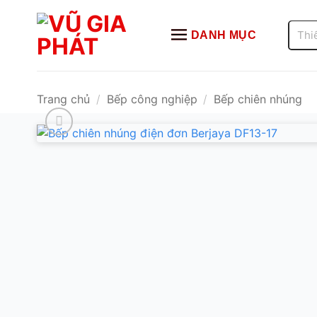
Bỏ
qua
Tìm
DANH MỤC
kiếm:
nội
dung
Trang chủ
/
Bếp công nghiệp
/
Bếp chiên nhúng