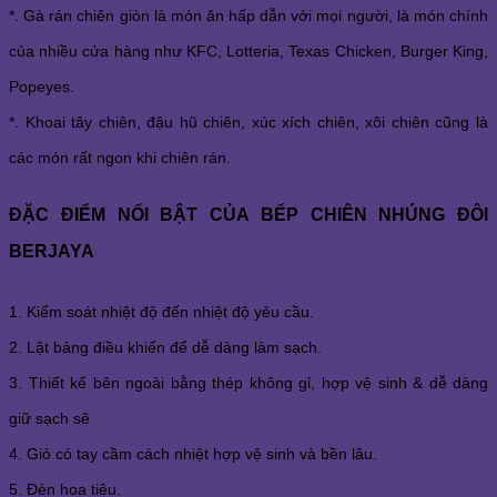
*. Gà rán chiên giòn là món ăn hấp dẫn với mọi người, là món chính
của nhiều cửa hàng như KFC, Lotteria, Texas Chicken, Burger King,
Popeyes.
*. Khoai tây chiên, đậu hũ chiên, xúc xích chiên, xôi chiên cũng là
các món rất ngon khi chiên rán.
ĐẶC ĐIỂM NỔI BẬT CỦA BẾP CHIÊN NHÚNG ĐÔI
BERJAYA
1. Kiểm soát nhiệt độ đến nhiệt độ yêu cầu.
2. Lật bảng điều khiển để dễ dàng làm sạch.
3. Thiết kế bên ngoài bằng thép không gỉ, hợp vệ sinh & dễ dàng
giữ sạch sẽ
4. Giỏ có tay cầm cách nhiệt hợp vệ sinh và bền lâu.
5. Đèn hoa tiêu.