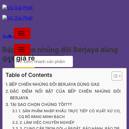
Bỏ
qua
nội
dung
Tư vấn sản phẩm
Bếp chiên nhúng đôi Berjaya dùng
gas giá rẻ
Tìm
kiếm:
Table of Contents
BẾP CHIÊN NHÚNG ĐÔI BERJAYA DÙNG GAS
Tư vấn dự án
ĐẶC ĐIỂM NỔI BẬT CỦA BẾP CHIÊN NHÚNG ĐÔI
0936.005.828
BERJAYA
TẠI SAO CHỌN CHÚNG TÔI???
Tư vấn bán hàng
1. SẢN PHẨM NHẬP KHẨU TRỰC TIẾP CÓ XUẤT XỨ CO,
0936.005.828
CQ RÕ RÀNG MINH BẠCH
2. LÀM VIỆC CHUYÊN NGHIỆP
3. CUNG CẤP TRỌN GÓI -LẮP ĐẶT, BẢO HÀNH, BẢO TRÌ