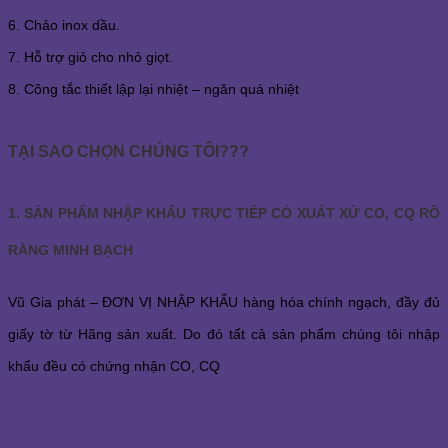
6. Chảo inox dầu.
7. Hỗ trợ giỏ cho nhỏ giọt.
8. Công tắc thiết lập lại nhiệt – ngăn quá nhiệt
TẠI SAO CHỌN CHÚNG TÔI???
1. SẢN PHẨM NHẬP KHẨU TRỰC TIẾP CÓ XUẤT XỨ CO, CQ RÕ
RÀNG MINH BẠCH
Vũ Gia phát – ĐƠN VỊ NHẬP KHẨU hàng hóa chính ngạch, đầy đủ
giấy tờ từ Hãng sản xuất. Do đó tất cả sản phẩm chúng tôi nhập
khẩu đều có chứng nhận CO, CQ