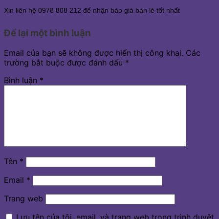
Xin liên hệ 0978 808 212 để nhận báo giá bán lẻ tốt nhất
Để lại một bình luận
Email của bạn sẽ không được hiển thị công khai.
Các
trường bắt buộc được đánh dấu
*
Bình luận
*
Tên
*
Email
*
Trang web
Lưu tên của tôi, email, và trang web trong trình duyệt