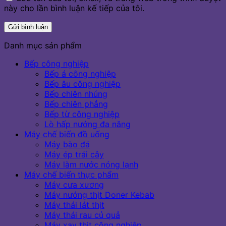
này cho lần bình luận kế tiếp của tôi.
Danh mục sản phẩm
Bếp công nghiệp
Bếp á công nghiệp
Bếp âu công nghiệp
Bếp chiên nhúng
Bếp chiên phẳng
Bếp từ công nghiệp
Lò hấp nướng đa năng
Máy chế biến đồ uống
Máy bào đá
Máy ép trái cây
Máy làm nước nóng lạnh
Máy chế biến thực phẩm
Máy cưa xương
Máy nướng thịt Doner Kebab
Máy thái lát thịt
Máy thái rau củ quả
Máy xay thịt công nghiệp