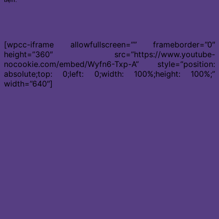
[wpcc-iframe allowfullscreen=”” frameborder=”0″
height=”360″ src=”https://www.youtube-
nocookie.com/embed/Wyfn6-Txp-A” style=”position:
absolute;top: 0;left: 0;width: 100%;height: 100%;”
width=”640″]