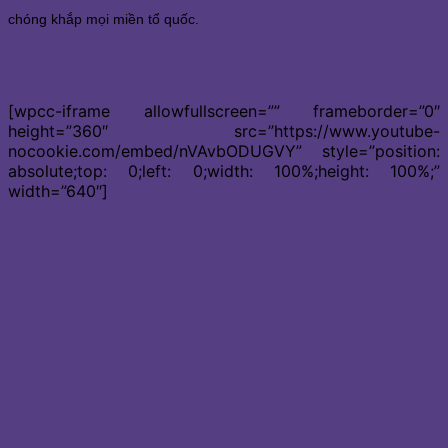
chóng khắp mọi miền tổ quốc.
[wpcc-iframe allowfullscreen=”” frameborder=”0″
height=”360″ src=”https://www.youtube-
nocookie.com/embed/nVAvbODUGVY” style=”position:
absolute;top: 0;left: 0;width: 100%;height: 100%;”
width=”640″]