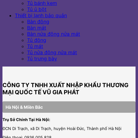
Tủ bánh kem
Tủ ủ bột
Thiết bị lạnh bảo quản
Bàn đông
Bàn mát
Bàn nửa đông nửa mát
Tủ đông
Tủ mát
Tủ nửa đông nửa mát
Tủ trưng bày
CÔNG TY TNHH XUẤT NHẬP KHẨU THƯƠNG
MẠI QUỐC TẾ VŨ GIA PHÁT
Hà Nội & Miền Bắc
Trụ Sở Chính Tại Hà Nội:
ĐCN Di Trạch, xã Di Trạch, huyện Hoài Đức, Thành phố Hà Nội
Điện thoại: 0936.005.828