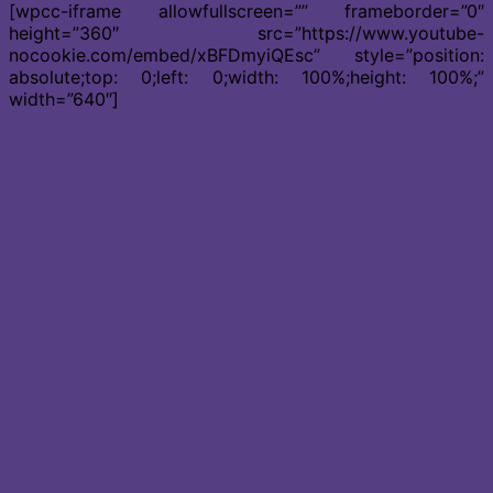
[wpcc-iframe allowfullscreen=”” frameborder=”0″
height=”360″ src=”https://www.youtube-
nocookie.com/embed/xBFDmyiQEsc” style=”position:
absolute;top: 0;left: 0;width: 100%;height: 100%;”
width=”640″]