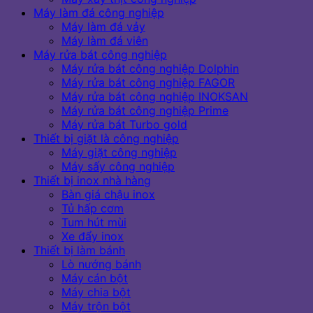
Máy làm đá công nghiệp
Máy làm đá vảy
Máy làm đá viên
Máy rửa bát công nghiệp
Máy rửa bát công nghiệp Dolphin
Máy rửa bát công nghiệp FAGOR
Máy rửa bát công nghiệp INOKSAN
Máy rửa bát công nghiệp Prime
Máy rửa bát Turbo gold
Thiết bị giặt là công nghiệp
Máy giặt công nghiệp
Máy sấy công nghiệp
Thiết bị inox nhà hàng
Bàn giá chậu inox
Tủ hấp cơm
Tum hút mùi
Xe đẩy inox
Thiết bị làm bánh
Lò nướng bánh
Máy cán bột
Máy chia bột
Máy trộn bột