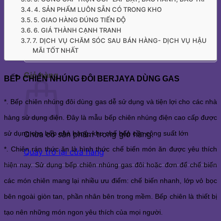
4. SẢN PHẨM LUÔN SẴN CÓ TRONG KHO
5. GIAO HÀNG ĐÚNG TIẾN ĐỘ
6. GIÁ THÀNH CẠNH TRANH
Chưa có sản phẩm trong giỏ hàng.
7. DỊCH VỤ CHĂM SÓC SAU BÁN HÀNG- DỊCH VỤ HẬU
Quay trở lại cửa hàng
MÃI TỐT NHẤT
Giỏ hàng
BẾP CHIÊN NHÚNG ĐÔI BERJAYA DÙNG GAS
*. Bếp chiên nhúng đôi dùng gas dễ sử dụng và tiện lợi cho các nhà
hàng sử dụng điện. Đây là mẫu bếp chiên nhúng điện cao cấp được
sử dụng cho bếp nhà hàng, khu chế bếp cần công suất lớn
Chưa có sản phẩm trong giỏ hàng.
*. Chiên rán thức ăn là hình thức chế biến món ăn được yêu thích
Quay trở lại cửa hàng
hiện nay. Sử dụng bếp chiên nhúng gas đôi hoặc đơn để chế biến
các món chiên mang lại nhiều ưu điểm: chế biến nhanh, lớp vỏ bọc
bên ngoài giòn tan, phần nhân bên trong mềm. Bếp chiên là thiết bị
tạo nên những món ngon yêu thích của mọi người.