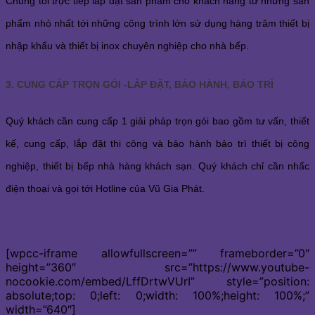
Chúng tôi trực tiếp lắp đặt sản phẩm cho khách hàng từ những sản
phẩm nhỏ nhất tới những công trình lớn sử dụng hàng trăm thiết bị
nhập khẩu và thiết bị inox chuyên nghiệp cho nhà bếp.
3. CUNG CẤP TRỌN GÓI -LẮP ĐẶT, BẢO HÀNH, BẢO TRÌ
Quý khách cần cung cấp 1 giải pháp trọn gói bao gồm tư vấn, thiết
kế, cung cấp, lắp đặt thi công và bảo hành bảo trì thiết bị công
nghiệp, thiết bị bếp nhà hàng khách sạn. Quý khách chỉ cần nhấc
điện thoại và gọi tới Hotline của Vũ Gia Phát.
[wpcc-iframe allowfullscreen=”” frameborder=”0″
height=”360″ src=”https://www.youtube-
nocookie.com/embed/LffDrtwVUrI” style=”position:
absolute;top: 0;left: 0;width: 100%;height: 100%;”
width=”640″]