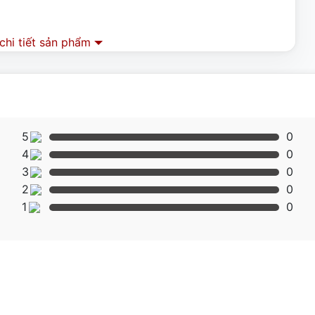
hi tiết sản phẩm
5
0
4
0
3
0
2
0
1
0
ầng 2 khay Berjaya BJY-E6KW-1BD