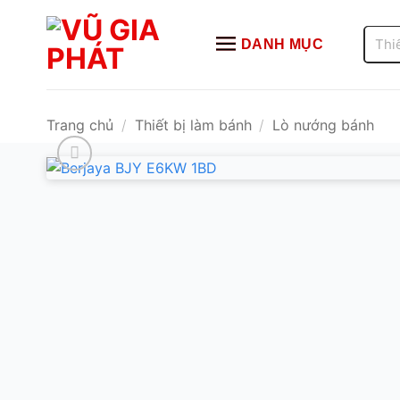
Bỏ
qua
Tìm
DANH MỤC
kiếm:
nội
dung
Trang chủ
/
Thiết bị làm bánh
/
Lò nướng bánh