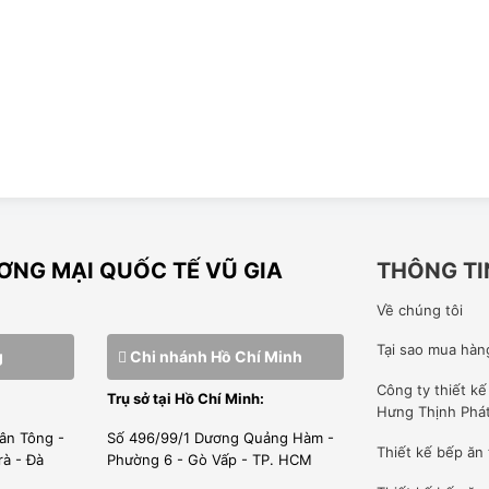
NG MẠI QUỐC TẾ VŨ GIA
THÔNG TI
Về chúng tôi
iện 1 tầng 2 khay Berjaya BJY-E6KW-1BD
Tại sao mua hàn
g
Chi nhánh Hồ Chí Minh
Công ty
thiết k
dụng.
Trụ sở tại Hồ Chí Minh:
Hưng Thịnh Phá
bánh mỳ , bánh trứng, bánh sinh nhật, cơm lam.. nướng các loại
ân Tông -
Số 496/99/1 Dương Quảng Hàm -
Thiết kế bếp ăn
rà - Đà
Phường 6 - Gò Vấp - TP. HCM
 sản phẩm.