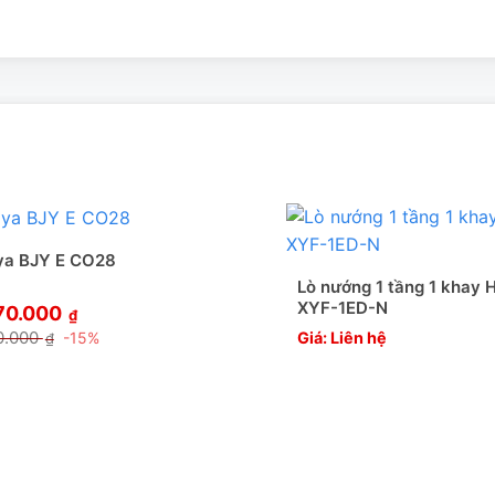
ya BJY E CO28
Lò nướng 1 tầng 1 khay 
XYF-1ED-N
70.000
₫
0.000
Giá: Liên hệ
-15%
₫