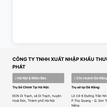
CÔNG TY TNHH XUẤT NHẬP KHẨU THƯƠ
PHÁT
Hình ảnh công tắc nguồn lò nướng đ
Hà Nội & Miền Bắc
Chi nhánh Đà Nẵn
–
Lớp sơn tĩnh điện chống giật điện an toàn cho người sử 
Trụ Sở Chính Tại Hà Nội:
Trụ sở tại Đà Nẵng:
–
Sản phẩm tiện lợi trong việc nướng các loại bánh ngọt, 
ĐCN Di Trạch, xã Di Trạch, huyện
Lô C4-6 Đường Trần Nh
Hoài Đức, Thành phố Hà Nội
P.Thọ Quang - Q. Sơn T
thực phẩm như cá, thịt luôn giữ lại hương vị tinh khiết của
Nẵng