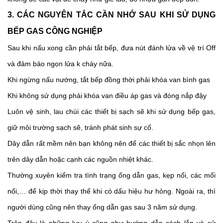
3. CÁC NGUYÊN TẮC CẦN NHỚ SAU KHI SỬ DỤNG 
BẾP GAS CÔNG NGHIỆP
Sau khi nấu xong cần phải tắt bếp, đưa nút đánh lửa về vệ trí Off 
và đảm bảo ngọn lửa k cháy nữa. 
Khi ngừng nấu nướng, tắt bếp đồng thời phải khóa van bình gas
Khi không sử dụng phải khóa van điều áp gas và đóng nắp đậy
Luôn vệ sinh, lau chùi các thiết bị sạch sẽ khi sử dụng bếp gas, 
giữ môi trường sạch sẽ, tránh phát sinh sự cố. 
Dây dẫn rất mềm nên bạn không nên để các thiết bị sắc nhọn lên 
trên dây dẫn hoặc cạnh các nguồn nhiệt khác.
Thường xuyên kiểm tra tình trạng ống dẫn gas, kẹp nối, các mối 
nối,… để kịp thời thay thế khi có dấu hiệu hư hỏng. Ngoài ra, thì 
người dùng cũng nên thay ống dẫn gas sau 3 năm sử dụng. 
Trên đây là những lưu ý cũng như hướng dẫn cách lắp và sử 