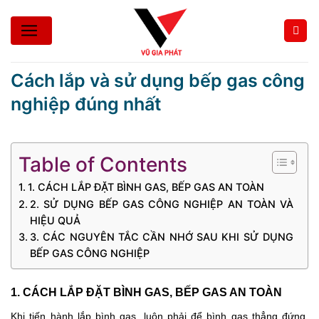
Bỏ
qua
nội
dung
Cách lắp và sử dụng bếp gas công
nghiệp đúng nhất
Table of Contents
1. CÁCH LẮP ĐẶT BÌNH GAS, BẾP GAS AN TOÀN
2. SỬ DỤNG BẾP GAS CÔNG NGHIỆP AN TOÀN VÀ
HIỆU QUẢ
3. CÁC NGUYÊN TẮC CẦN NHỚ SAU KHI SỬ DỤNG
BẾP GAS CÔNG NGHIỆP
1. CÁCH LẮP ĐẶT BÌNH GAS, BẾP GAS AN TOÀN 
Khi tiến hành lắp bình gas, luôn phải để bình gas thẳng đứng, 