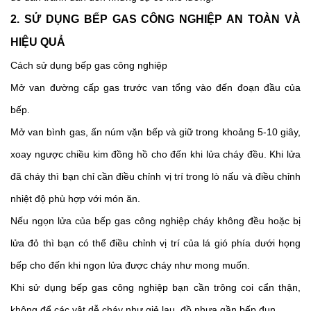
2. SỬ DỤNG BẾP GAS CÔNG NGHIỆP AN TOÀN VÀ 
HIỆU QUẢ 
Cách sử dụng bếp gas công nghiệp 
Mở van đường cấp gas trước van tổng vào đến đoạn đầu của 
bếp. 
Mở van bình gas, ấn núm vặn bếp và giữ trong khoảng 5-10 giây, 
xoay ngược chiều kim đồng hồ cho đến khi lửa cháy đều. Khi lửa 
đã cháy thì bạn chỉ cần điều chỉnh vị trí trong lò nấu và điều chỉnh 
nhiệt độ phù hợp với món ăn. 
Nếu ngọn lửa của bếp gas công nghiệp cháy không đều hoặc bị 
lửa đỏ thì bạn có thể điều chỉnh vị trí của lá gió phía dưới họng 
bếp cho đến khi ngọn lửa được cháy như mong muốn.
Khi sử dụng bếp gas công nghiệp bạn cần trông coi cẩn thận, 
không để các vật dễ cháy như giẻ lau, đồ nhựa gần bếp đun. 