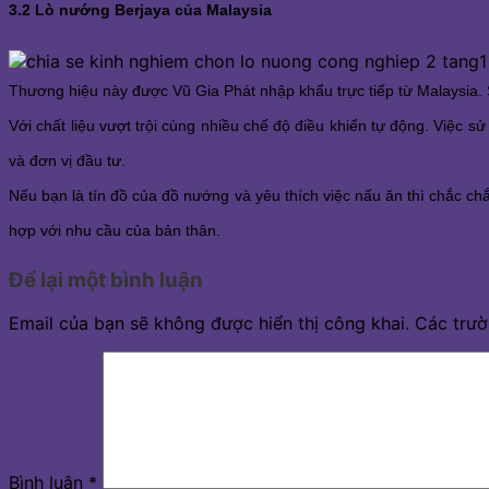
3.2 Lò nướng Berjaya của Malaysia
Thương hiệu này được Vũ Gia Phát nhập khẩu trực tiếp từ Malaysia
Với chất liệu vượt trội cùng nhiều chế độ điều khiển tự động. Việ
và đơn vị đầu tư. 
Nếu bạn là tín đồ của đồ nướng và yêu thích việc nấu ăn thì chắc chắ
hợp với nhu cầu của bản thân. 
Để lại một bình luận
Email của bạn sẽ không được hiển thị công khai.
Các trư
Bình luận
*