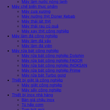
Máy làm nước nóng lạnh
Máy chế biến thực phẩm
Máy cưa xương
Máy nướng thịt Doner Kebab
Máy thái lát thịt
Máy thái rau củ quả
Máy xay thịt công nghiệp
Máy làm đá công nghiệp
Máy làm đá vảy
Máy làm đá viên
Máy rửa bát công nghiệp
Máy rửa bát công nghiệp Dolphin
Máy rửa bát công nghiệp FAGOR
Máy rửa bát công nghiệp INOKSAN
Máy rửa bát công nghiệp Prime
Máy rửa bát Turbo gold
Thiết bị giặt là công nghiệp
Máy giặt công nghiệp
Máy sấy công nghiệp
Thiết bị inox nhà hàng
Bàn giá chậu inox
Tủ hấp cơm
Tum hút mùi