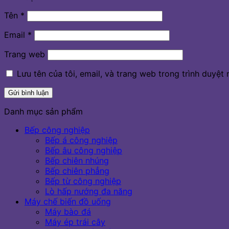
Tên
*
Email
*
Trang web
Lưu tên của tôi, email, và trang web trong trình duyệt n
Danh mục sản phẩm
Bếp công nghiệp
Bếp á công nghiệp
Bếp âu công nghiệp
Bếp chiên nhúng
Bếp chiên phẳng
Bếp từ công nghiệp
Lò hấp nướng đa năng
Máy chế biến đồ uống
Máy bào đá
Máy ép trái cây