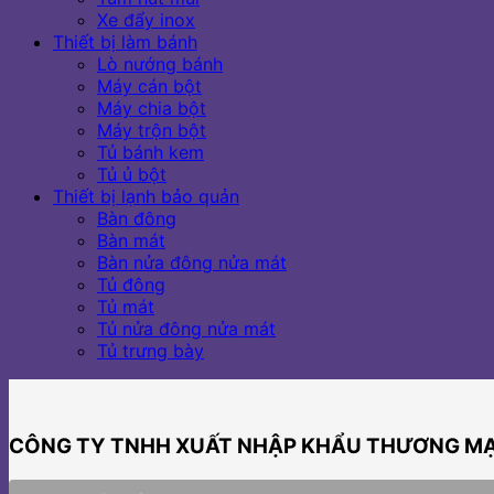
Xe đẩy inox
Thiết bị làm bánh
Lò nướng bánh
Máy cán bột
Máy chia bột
Máy trộn bột
Tủ bánh kem
Tủ ủ bột
Thiết bị lạnh bảo quản
Bàn đông
Bàn mát
Bàn nửa đông nửa mát
Tủ đông
Tủ mát
Tủ nửa đông nửa mát
Tủ trưng bày
CÔNG TY TNHH XUẤT NHẬP KHẨU THƯƠNG MẠI