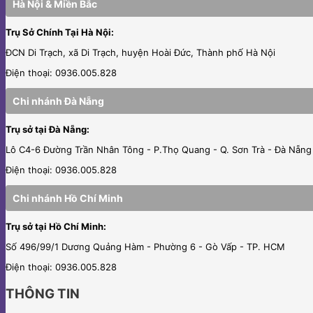
Hà Nội & Miền Bắc
Trụ Sở Chính Tại Hà Nội:
ĐCN Di Trạch, xã Di Trạch, huyện Hoài Đức, Thành phố Hà Nội
Điện thoại: 0936.005.828
Chi nhánh Đà Nẵng
Trụ sở tại Đà Nẵng:
Lô C4-6 Đường Trần Nhân Tông - P.Thọ Quang - Q. Sơn Trà - Đà Nẵng
Điện thoại: 0936.005.828
Chi nhánh Hồ Chí Minh
Trụ sở tại Hồ Chí Minh:
Số 496/99/1 Dương Quảng Hàm - Phường 6 - Gò Vấp - TP. HCM
Điện thoại: 0936.005.828
THÔNG TIN