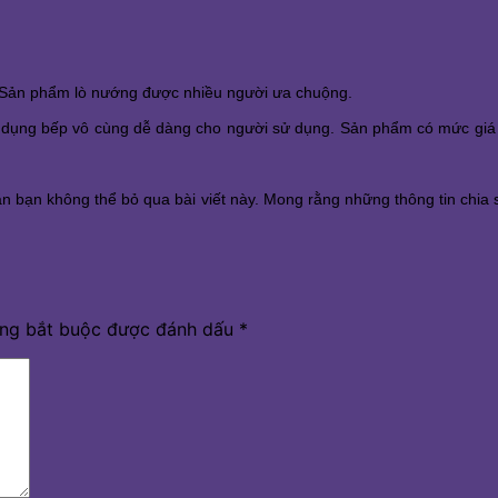
. Sản phẩm lò nướng được nhiều người ưa chuộng. 
c sử dụng bếp vô cùng dễ dàng cho người sử dụng. Sản phẩm có mức gi
n bạn không thể bỏ qua bài viết này. Mong rằng những thông tin chia s
ờng bắt buộc được đánh dấu
*