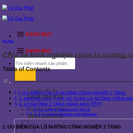
Bỏ
qua
nội
dung
DANH MỤC
Tin Tức
DANH MỤC
Chia sẻ kinh nghiệm chọn lò nướng c
Tìm
kiếm:
Table of Contents
Tư vấn dự án
1. ƯU ĐIỂM CỦA LÒ NƯỚNG CÔNG NGHIỆP 2 TẦNG
0936.005.828
2. NHỮNG LƯU Ý KHI SỬ DỤNG LÒ NƯỚNG CÔNG NG
3. LÒ NƯỚNG 2 TẦNG HÃNG NÀO TỐT?
Tư vấn bán hàng
3.1 Lò nướng Salamander Rinnai
3.2 Lò nướng Berjaya của Malaysia
0936.005.828
1. ƯU ĐIỂM CỦA LÒ NƯỚNG CÔNG NGHIỆP 2 TẦNG 