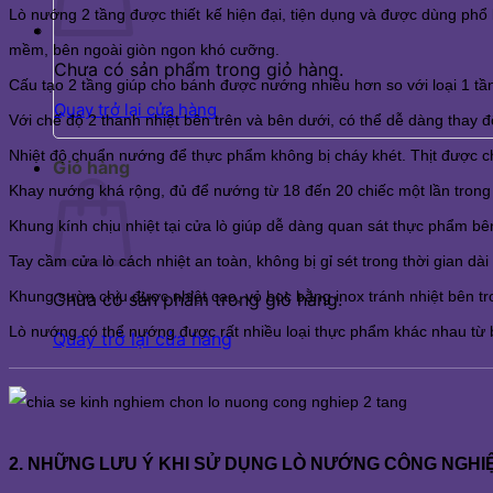
Lò nướng 2 tầng được thiết kế hiện đại, tiện dụng và được dùng phổ
mềm, bên ngoài giòn ngon khó cưỡng. 
Chưa có sản phẩm trong giỏ hàng.
Cấu tạo 2 tầng giúp cho bánh được nướng nhiều hơn so với loại 1 tần
Quay trở lại cửa hàng
Với chế độ 2 thanh nhiệt bên trên và bên dưới, có thể dễ dàng thay đổ
Nhiệt độ chuẩn nướng để thực phẩm không bị cháy khét. Thịt được c
Giỏ hàng
Khay nướng khá rộng, đủ để nướng từ 18 đến 20 chiếc một lần trong
Khung kính chịu nhiệt tại cửa lò giúp dễ dàng quan sát thực phẩm bên
Tay cầm cửa lò cách nhiệt an toàn, không bị gỉ sét trong thời gian dà
Khung sườn chịu được nhiệt cao, vỏ bọc bằng inox tránh nhiệt bên t
Chưa có sản phẩm trong giỏ hàng.
Lò nướng có thể nướng được rất nhiều loại thực phẩm khác nhau từ bán
Quay trở lại cửa hàng
2. NHỮNG LƯU Ý KHI SỬ DỤNG LÒ NƯỚNG CÔNG NGHI