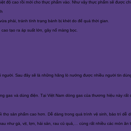
hiệt độ cao rồi mới cho thực phẩm vào. Như vậy thực phẩm sẽ được ch
h 
 phải, tránh tính trạng bánh bị khét do để quá thời gian. 
 cao tạo ra áp suất lớn, gây nổ màng bọc. 
 người. Sau đây sẽ là những hãng lò nướng được nhiều người tin dùn
ng gas và dùng điện. Tại Việt Nam dòng gas của thương hiệu này rất 
 thọ sản phẩm cao hơn. Dễ dàng trong quá trình vệ sinh, bảo trì dễ d
au như gà, vịt, lợn, hải sản, rau củ quả,… cùng rất nhiều các món ăn 