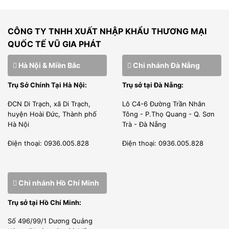
CÔNG TY TNHH XUẤT NHẬP KHẨU THƯƠNG MẠI
QUỐC TẾ VŨ GIA PHÁT
Hà Nội & Miền Bắc
Chi nhánh Đà Nẵng
Trụ Sở Chính Tại Hà Nội:
Trụ sở tại Đà Nẵng:
ĐCN Di Trạch, xã Di Trạch,
Lô C4-6 Đường Trần Nhân
huyện Hoài Đức, Thành phố
Tông - P.Thọ Quang - Q. Sơn
Hà Nội
Trà - Đà Nẵng
Điện thoại: 0936.005.828
Điện thoại: 0936.005.828
Chi nhánh Hồ Chí Minh
Trụ sở tại Hồ Chí Minh:
Số 496/99/1 Dương Quảng