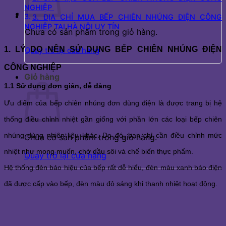
NGHIỆP
3. ĐỊA CHỈ MUA BẾP CHIÊN NHÚNG ĐIỆN CÔNG
NGHIỆP TẠI HÀ NỘI UY TÍN
Chưa có sản phẩm trong giỏ hàng.
1. LÝ DO NÊN SỬ DỤNG BẾP CHIÊN NHÚNG ĐIỆN 
Quay trở lại cửa hàng
CÔNG NGHIỆP 
Giỏ hàng
1.1 Sử dụng đơn giản, dễ dàng 
Ưu điểm của bếp chiên nhúng đơn dùng điện là được trang bị hệ 
thống điều chỉnh nhiệt gần giống với phần lớn các loại bếp chiên 
nhúng dùng nhiên liệu khác. Do đó, bạn chỉ cần điều chỉnh mức 
Chưa có sản phẩm trong giỏ hàng.
nhiệt như mong muốn, chờ dầu sôi và chế biến thực phẩm. 
Quay trở lại cửa hàng
Hệ thống đèn báo hiệu của bếp rất dễ hiểu, đèn màu xanh báo điện 
đã được cấp vào bếp, đèn màu đỏ sáng khi thanh nhiệt hoạt động. 