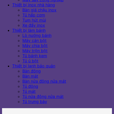
Thiết bị inox nhà hàng
Bàn giá chậu inox
Tủ hấp cơm
Tum hút mùi
Xe đẩy inox
Thiết bị làm bánh
Lò nướng bánh
Máy cán bột
Máy chia bột
Máy trộn bột
Tủ bánh kem
Tủ ủ bột
Thiết bị lạnh bảo quản
Bàn đông
Bàn mát
Bàn nửa đông nửa mát
Tủ đông
Tủ mát
Tủ nửa đông nửa mát
Tủ trưng bày