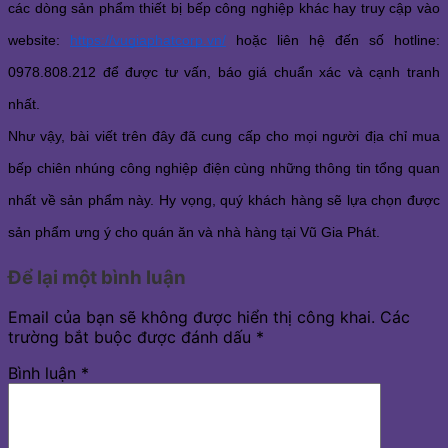
các dòng sản phẩm thiết bị bếp công nghiệp khác hay truy cập vào 
website: 
https://vugiaphatcorp.vn/
 hoặc liên hệ đến số hotline: 
0978.808.212 để được tư vấn, báo giá chuẩn xác và cạnh tranh 
nhất. 
Như vậy, bài viết trên đây đã cung cấp cho mọi người địa chỉ mua 
bếp chiên nhúng công nghiệp điện cùng những thông tin tổng quan 
nhất về sản phẩm này. Hy vọng, quý khách hàng sẽ lựa chọn được 
sản phẩm ưng ý cho quán ăn và nhà hàng tại Vũ Gia Phát.
Để lại một bình luận
Email của bạn sẽ không được hiển thị công khai.
Các
trường bắt buộc được đánh dấu
*
Bình luận
*