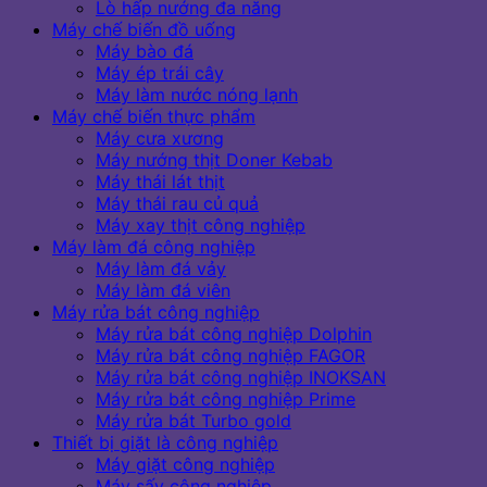
Lò hấp nướng đa năng
Máy chế biến đồ uống
Máy bào đá
Máy ép trái cây
Máy làm nước nóng lạnh
Máy chế biến thực phẩm
Máy cưa xương
Máy nướng thịt Doner Kebab
Máy thái lát thịt
Máy thái rau củ quả
Máy xay thịt công nghiệp
Máy làm đá công nghiệp
Máy làm đá vảy
Máy làm đá viên
Máy rửa bát công nghiệp
Máy rửa bát công nghiệp Dolphin
Máy rửa bát công nghiệp FAGOR
Máy rửa bát công nghiệp INOKSAN
Máy rửa bát công nghiệp Prime
Máy rửa bát Turbo gold
Thiết bị giặt là công nghiệp
Máy giặt công nghiệp
Máy sấy công nghiệp