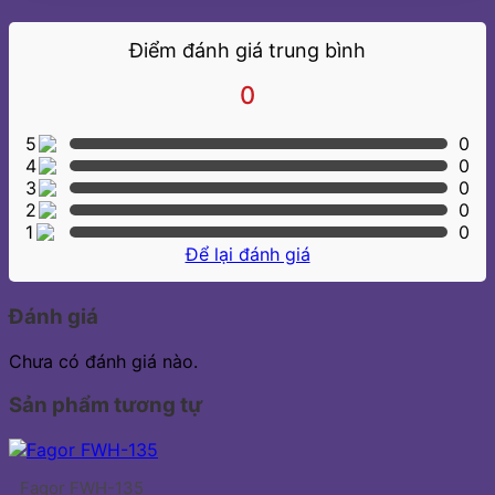
Điểm đánh giá trung bình
0
5
0
4
0
3
0
2
0
1
0
Để lại đánh giá
Đánh giá
Chưa có đánh giá nào.
Sản phẩm tương tự
Fagor FWH-135