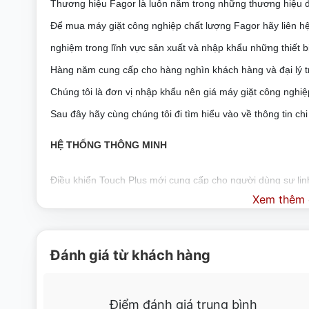
Thương hiệu Fagor là luôn nằm trong những thương hiệu đẳ
Để mua máy giặt công nghiệp chất lượng Fagor hãy liên hệ 
nghiệm trong lĩnh vực sản xuất và nhập khẩu những thiết b
Hàng năm cung cấp cho hàng nghìn khách hàng và đại lý t
Chúng tôi là đơn vị nhập khẩu nên giá máy giặt công nghiệp
Sau đây hãy cùng chúng tôi đi tìm hiểu vào về thông tin chi
HỆ THỐNG THÔNG MINH
Điều khiển Touch Plus mới cung cấp cho người dùng sự linh
Xem thêm c
hình cảm ứng 7 inch đầy đủ màu sắc, 37 ngôn ngữ có sẵn,
cho OPL và máy giặt tự phục vụ.
Đánh giá từ khách hàng
CÓ THỂ LẬP TRÌNH
Tất cả các máy giặt của chúng tôi đều được trang bị hệ th
Điểm đánh giá trung bình