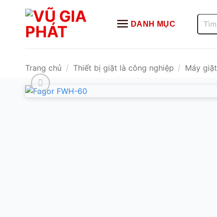
Bỏ
qua
Tìm
DANH MỤC
kiếm:
nội
dung
Trang chủ
/
Thiết bị giặt là công nghiệp
/
Máy giặ