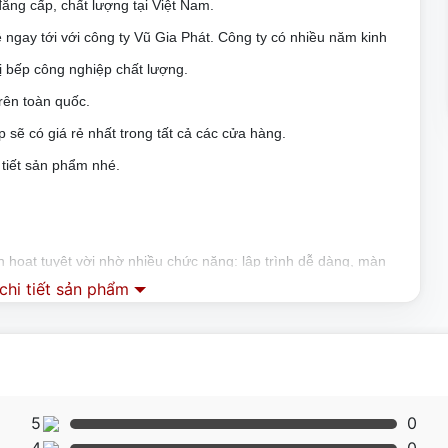
ng cấp, chất lượng tại Việt Nam.
ngay tới với công ty Vũ Gia Phát. Công ty có nhiều năm kinh
ị bếp công nghiệp chất lượng.
rên toàn quốc.
 sẽ có giá rẻ nhất trong tất cả các cửa hàng.
 tiết sản phẩm nhé.
 hoạt tuyệt vời nhờ nhiều chức năng: lập trình dễ dàng, màn
hi tiết sản phẩm
 cổng USB để cập nhật và hệ thống điều khiển tương tự như
ống lập trình màn hình cảm ứng linh hoạt và dễ sử dụng với 29
5
0