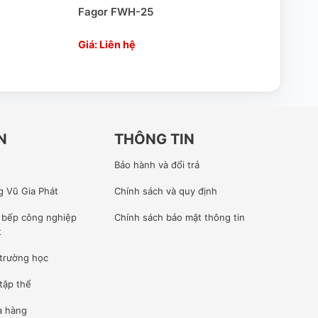
Fagor FWH-25
Powe
Giá: Liên hệ
Giá:
N
THÔNG TIN
Bảo hành và đổi trả
g Vũ Gia Phát
Chính sách và quy định
ế bếp công nghiệp
Chính sách bảo mật thông tin
t
 trường học
tập thể
à hàng