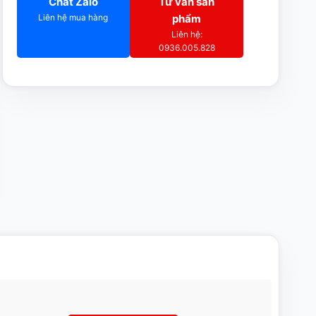
Chat Zalo
Tư vấn sản
Liên hệ mua hàng
phẩm
Liên hệ:
0936.005.828