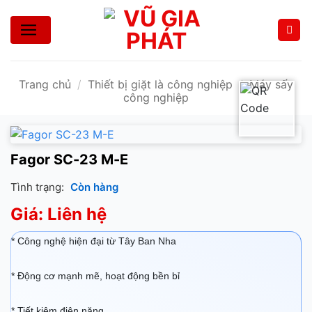
Bỏ
qua
nội
dung
Trang chủ
/
Thiết bị giặt là công nghiệp
/
Máy sấy
công nghiệp
Fagor SC-23 M-E
Tình trạng:
Còn hàng
Giá: Liên hệ
* Công nghệ hiện đại từ Tây Ban Nha
* Động cơ mạnh mẽ, hoạt động bền bỉ
* Tiết kiệm điện năng