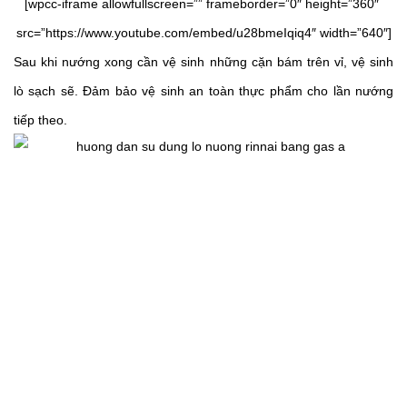
[wpcc-iframe allowfullscreen=”” frameborder=”0″ height=”360″ 
src=”https://www.youtube.com/embed/u28bmeIqiq4″ width=”640″]
Sau khi nướng xong cần vệ sinh những cặn bám trên vỉ, vệ sinh 
lò sạch sẽ. Đảm bảo vệ sinh an toàn thực phẩm cho lần nướng 
tiếp theo. 