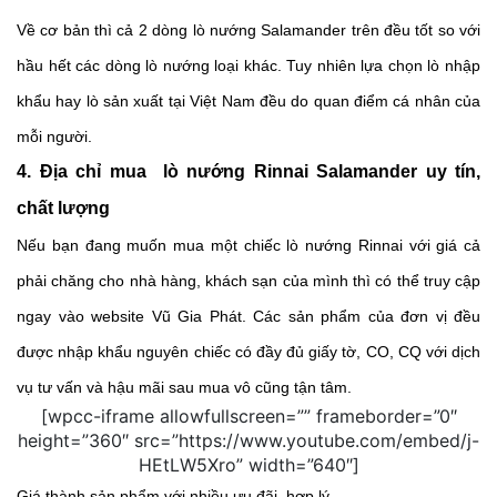
Về cơ bản thì cả 2 dòng lò nướng Salamander trên đều tốt so với 
hầu hết các dòng lò nướng loại khác. Tuy nhiên lựa chọn lò nhập 
khẩu hay lò sản xuất tại Việt Nam đều do quan điểm cá nhân của 
mỗi người. 
4. Địa chỉ mua  lò nướng Rinnai Salamander uy tín, 
chất lượng
Nếu bạn đang muốn mua một chiếc lò nướng Rinnai với giá cả 
phải chăng cho nhà hàng, khách sạn của mình thì có thể truy cập 
ngay vào website Vũ Gia Phát. Các sản phẩm của đơn vị đều 
được nhập khẩu nguyên chiếc có đầy đủ giấy tờ, CO, CQ với dịch 
vụ tư vấn và hậu mãi sau mua vô cũng tận tâm. 
[wpcc-iframe allowfullscreen=”” frameborder=”0″
height=”360″ src=”https://www.youtube.com/embed/j-
HEtLW5Xro” width=”640″]
Giá thành sản phẩm với nhiều ưu đãi, hợp lý. 