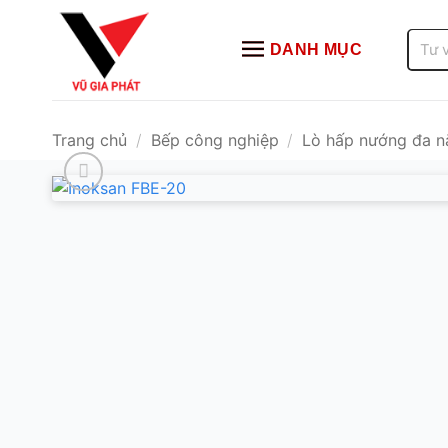
Bỏ
qua
Tìm
DANH MỤC
kiếm:
nội
dung
Trang chủ
/
Bếp công nghiệp
/
Lò hấp nướng đa n