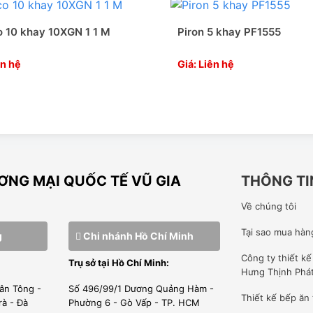
″ height=”360″ src=”https://www.youtube-
: absolute;top: 0;left: 0;width: 100%;height:
 10 khay 10XGN 1 1 M
Piron 5 khay PF1555
ên hệ
Giá: Liên hệ
NG MẠI QUỐC TẾ VŨ GIA
THÔNG TI
Về chúng tôi
Tại sao mua hàn
g
Chi nhánh Hồ Chí Minh
Công ty
thiết k
Trụ sở tại Hồ Chí Minh:
Hưng Thịnh Phá
ân Tông -
Số 496/99/1 Dương Quảng Hàm -
Thiết kế bếp ăn
rà - Đà
Phường 6 - Gò Vấp - TP. HCM