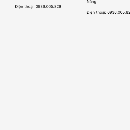
Nẵng
Chúng tôi có thư phân phối được nhà sản xuất cấp phép bá
Điện thoại: 0936.005.828
Kỹ sư của chúng tôi được đào tạo tại nhà sản xuất, được 
Điện thoại: 0936.005.8
hãng.
2. LÀM VIỆC CHUYÊN NGHIỆP
Chúng tôi là đơn vị nhập khẩu trực tiếp giao hàng và lắp đặ
Đội ngũ nhân sự kỹ thuật viên của Vũ Gia Phát được tuyể
học, cao đẳng, sau đó kỹ thuật viên được đào tạo chuyên 
ngày tại nhà máy của nhà sản xuất.
Chúng tôi trực tiếp lắp đặt sản phẩm cho khách hàng từ n
trăm thiết bị nhập khẩu và thiết bị inox chuyên nghiệp cho 
3. CUNG CẤP TRỌN GÓI -LẮP ĐẶT, BẢO HÀNH, BẢO TR
Quý khách cần cung cấp 1 giải pháp trọn gói bao gồm tư vấn,