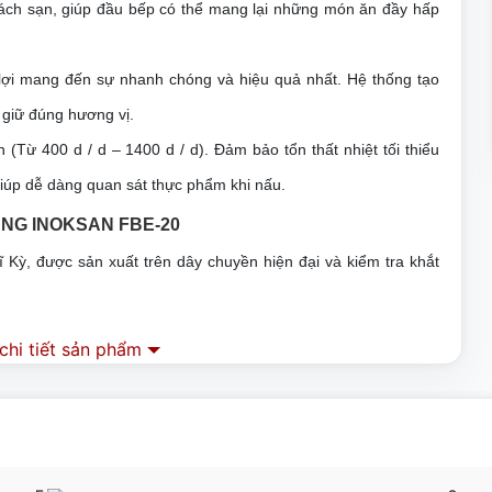
ch sạn, giúp đầu bếp có thể mang lại những món ăn đầy hấp 
 lợi mang đến sự nhanh chóng và hiệu quả nhất. Hệ thống tạo 
giữ đúng hương vị. 
(Từ 400 d / d – 1400 d / d). Đảm bảo tổn thất nhiệt tối thiểu 
giúp dễ dàng quan sát thực phẩm khi nấu. 
ĂNG INOKSAN 
FBE-20
Kỳ, được sản xuất trên dây chuyền hiện đại và kiểm tra khắt 
ng khí luân chuyển trong lò giúp thức ăn được chín đều, giòn 
hi tiết sản phẩm
ức nhiệt ổn định giúp thức ăn chín từ trong ra ngoài. Đảm bảo 
a các chất dinh dưỡng trong thực phẩm, tốt hơn rất nhiều so 