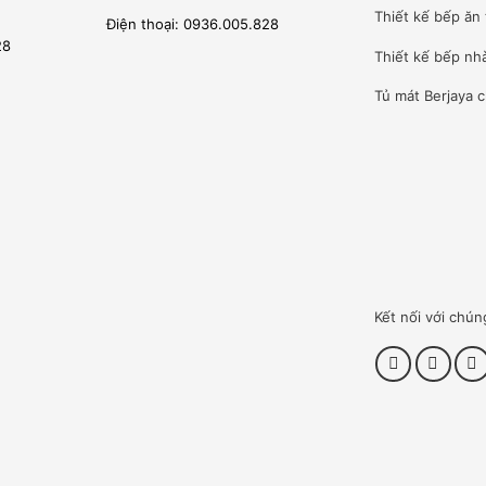
n hàng tại thị trường Việt Nam.
Thiết kế bếp ăn 
Điện thoại: 0936.005.828
cấp phép đủ điều kiện lắp đặt, bảo trì, bảo hành sản phẩm của
28
Thiết kế bếp nh
Tủ mát Berjaya
c
t thi công dự án.
n chọn từ kỹ sư điện lạnh, tay nghề cao từ những trường đại
sâu tại công ty cũng như tham gia những khóa huấn luyện ngắn
Kết nối với chún
hững sản phẩm nhỏ nhất tới những công trình lớn sử dụng hàng
nhà bếp.
Ì
 thiết kế, cung cấp, lắp đặt thi công và bảo hành bảo trì thiết