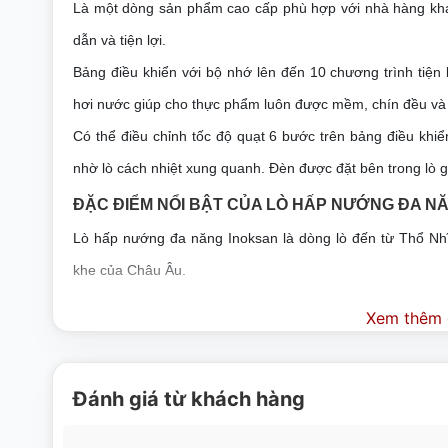
Là một dòng sản phẩm cao cấp phù hợp với nhà hàng khá
dẫn và tiện lợi.
Bảng điều khiển với bộ nhớ lên đến 10 chương trình tiện
hơi nước giúp cho thực phẩm luôn được mềm, chín đều và 
Có thể điều chỉnh tốc độ quạt 6 bước trên bảng điều khiển 
nhờ lò cách nhiệt xung quanh. Đèn được đặt bên trong lò 
ĐẶC ĐIỂM NỔI BẬT CỦA LÒ HẤP NƯỚNG ĐA N
Lò hấp nướng đa năng Inoksan là dòng lò đến từ Thổ Nhĩ 
khe của Châu Âu.
Lò hấp nướng đa năng có hệ thống nướng đối lưu và hệ thố
Xem thêm c
bên ngoài ngon ngọt bên trong. Kết hợp với chế độ hấp ở m
chất lượng sản phẩm ngon hấp dẫn, khó cưỡng lại. 
Đánh giá từ khách hàng
Sử dụng lò nướng đa năng Inoksan giúp bạn giữ được tối đ
với những cách nấu truyền thống. 