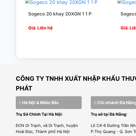
[wpcc-iframe allowfullscreen=”” frameborder=”0
nocookie.com/embed/xBFDmyiQEsc” style=”position
Sogeco 20 khay 20XGN 1 1 P
Sogeco
100%;” width=”640″]
Giá: Liên hệ
Giá: Li
CÔNG TY TNHH XUẤT NHẬP KHẨU THƯƠ
PHÁT
Hà Nội & Miền Bắc
Chi nhánh Đà Nẵn
Trụ Sở Chính Tại Hà Nội:
Trụ sở tại Đà Nẵng:
ĐCN Di Trạch, xã Di Trạch, huyện
Lô C4-6 Đường Trần Nh
Hoài Đức, Thành phố Hà Nội
P.Thọ Quang - Q. Sơn T