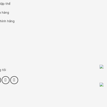
tập thể
à hàng
hính hãng
g tôi