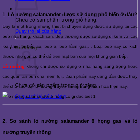
1. Lò nướng salamander được sử dụng phổ biến ở đâu?
Chưa có sản phẩm trong giỏ hàng.
Đây là một trong những thiết bị chuyên dụng được sử dụng tại các 
Quay trở lại cửa hàng
bếp nhà hàng, khách sạn. Bếp thường được sử dụng đi kèm với các 
loại thiết bị bếp âu, bếp á, bếp hầm gas,… Loại bếp này có kích 
Giỏ hàng
thước nhỏ gọn có thể để trên mặt bàn của mọi không gian bếp. 
Lò nướng
 không chỉ được sử dụng ở nhà hàng sang trọng hoặc 
các quán ăn bún chả, nem lụi,…Sản phẩm này đang dần được thay 
Chưa có sản phẩm trong giỏ hàng.
thế cho các loại lò nướng truyền thống bằng than hoa hiện nay. 
Quay trở lại cửa hàng
2. So sánh lò nướng salamander 6 họng gas và lò 
nướng truyền thống