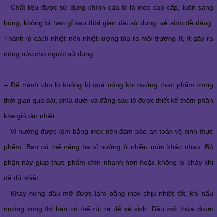
– Chất liệu được sử dụng chính của lò là inox cao cấp, luôn sáng 
bóng, không bị han gỉ sau thời gian dài sử dụng, vệ sinh dễ dàng. 
Thành lò cách nhiệt nên nhiệt lượng tỏa ra môi trường ít, ít gây ra 
nóng bức cho người sử dụng.
– Để tránh cho lò không bị quá nóng khi nướng thực phẩm trong 
thời gian quá dài, phía dưới và đằng sau lò được thiết kế thêm phần 
khe gió tản nhiệt. 
– Vỉ nướng được làm bằng inox nên đảm bảo an toàn vệ sinh thực 
phẩm. Bạn có thể nâng hạ vỉ nướng ở nhiều mức khác nhau. Bộ 
phận này giúp thực phẩm chín nhanh hơn hoặc không bị cháy khi 
đã đủ nhiệt. 
– Khay hứng dầu mỡ được làm bằng inox chịu nhiệt tốt, khi nấu 
nướng xong thì bạn có thể rút ra để vệ sinh. Dầu mỡ thừa được 