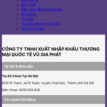
Bàn mát
Bàn nửa đông nửa mát
Tủ đông
Tủ mát
Tủ nửa đông nửa mát
Tủ trưng bày
CÔNG TY TNHH XUẤT NHẬP KHẨU THƯƠNG
MẠI QUỐC TẾ VŨ GIA PHÁT
Hà Nội & Miền Bắc
Trụ Sở Chính Tại Hà Nội:
ĐCN Di Trạch, xã Di Trạch, huyện Hoài Đức, Thành phố Hà Nội
Điện thoại: 0936.005.828
Chi nhánh Đà Nẵng