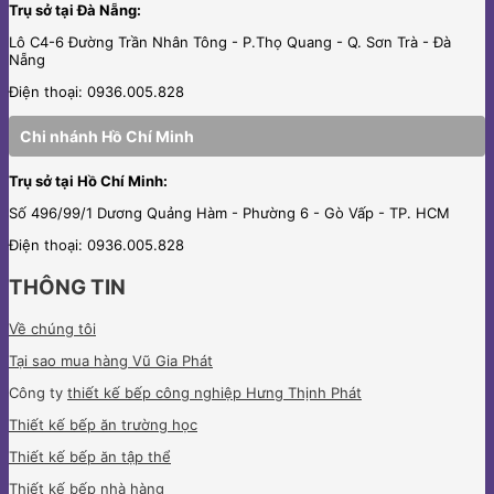
Trụ sở tại Đà Nẵng:
Lô C4-6 Đường Trần Nhân Tông - P.Thọ Quang - Q. Sơn Trà - Đà
Nẵng
Điện thoại: 0936.005.828
Chi nhánh Hồ Chí Minh
Trụ sở tại Hồ Chí Minh:
Số 496/99/1 Dương Quảng Hàm - Phường 6 - Gò Vấp - TP. HCM
Điện thoại: 0936.005.828
THÔNG TIN
Về chúng tôi
Tại sao mua hàng Vũ Gia Phát
Công ty
thiết kế bếp công nghiệp Hưng Thịnh Phát
Thiết kế bếp ăn trường học
Thiết kế bếp ăn tập thể
Thiết kế bếp nhà hàng