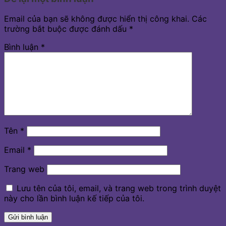
Email của bạn sẽ không được hiển thị công khai.
Các
trường bắt buộc được đánh dấu
*
Bình luận
*
Tên
*
Email
*
Trang web
Lưu tên của tôi, email, và trang web trong trình duyệt
này cho lần bình luận kế tiếp của tôi.