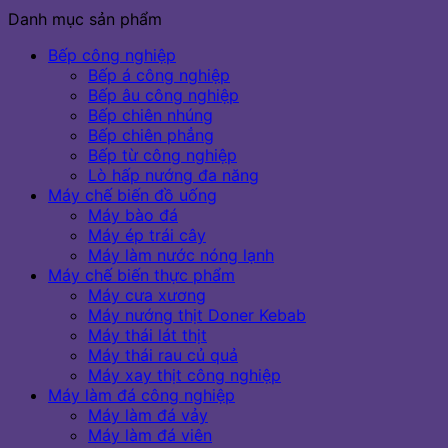
Danh mục sản phẩm
Bếp công nghiệp
Bếp á công nghiệp
Bếp âu công nghiệp
Bếp chiên nhúng
Bếp chiên phẳng
Bếp từ công nghiệp
Lò hấp nướng đa năng
Máy chế biến đồ uống
Máy bào đá
Máy ép trái cây
Máy làm nước nóng lạnh
Máy chế biến thực phẩm
Máy cưa xương
Máy nướng thịt Doner Kebab
Máy thái lát thịt
Máy thái rau củ quả
Máy xay thịt công nghiệp
Máy làm đá công nghiệp
Máy làm đá vảy
Máy làm đá viên