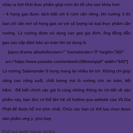
chảy ra bớt khỏi thực phẩm giúp món ăn tốt cho sức khỏe hơn. 
– 6 họng gas được tách biệt với 6 núm vặn riêng, khi nướng ít thì 
bạn chỉ cần mở số họng gas so với số lượng và loại thực phẩm cần 
nướng. Lò nướng được sử dụng van gas gia đình, ống đồng dẫn 
gas cao cấp đảm bảo an toàn khi sử dụng lò. 
[wpcc-iframe allowfullscreen=”” frameborder=”0″ height=”360″ 
src=”https://www.youtube.com/embed/u28bmeIqiq4″ width=”640″]
Lò nướng Salamander 6 họng mang lại nhiều lợi ích. Không chỉ giúp 
nâng cao năng suất, chất lượng mà lò nướng còn an toàn, tiết 
kiệm.  Để biết chính xác giá lò cùng những thông tin chi tiết về sản 
phẩm này, bạn đọc có thể liên hệ số hotline qua website của Vũ Gia 
Phát để được hỗ trợ sớm nhất. Chúc các bạn có thể lựa chọn được 
sản phẩm ưng ý, phù hợp. 
Để lại một bình luận