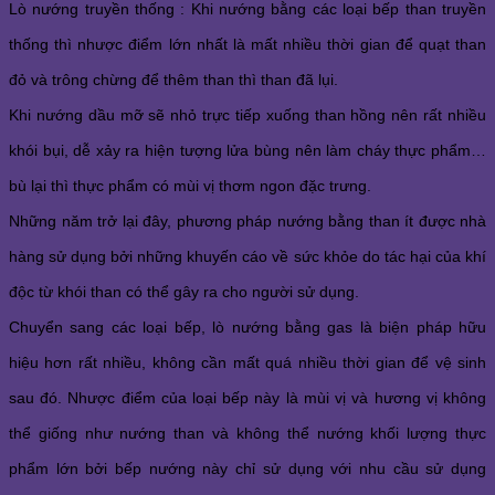
Lò nướng truyền thống : Khi nướng bằng các loại bếp than truyền 
thống thì nhược điểm lớn nhất là mất nhiều thời gian để quạt than 
đỏ và trông chừng để thêm than thì than đã lụi.
Khi nướng dầu mỡ sẽ nhỏ trực tiếp xuống than hồng nên rất nhiều 
khói bụi, dễ xảy ra hiện tượng lửa bùng nên làm cháy thực phẩm… 
bù lại thì thực phẩm có mùi vị thơm ngon đặc trưng. 
Những năm trở lại đây, phương pháp nướng bằng than ít được nhà 
hàng sử dụng bởi những khuyến cáo về sức khỏe do tác hại của khí 
độc từ khói than có thể gây ra cho người sử dụng. 
Chuyển sang các loại bếp, lò nướng bằng gas là biện pháp hữu 
hiệu hơn rất nhiều, không cần mất quá nhiều thời gian để vệ sinh 
sau đó. Nhược điểm của loại bếp này là mùi vị và hương vị không 
thể giống như nướng than và không thể nướng khối lượng thực 
phẩm lớn bởi bếp nướng này chỉ sử dụng với nhu cầu sử dụng 