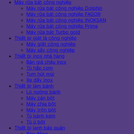
Máy rửa bát công nghiệp
Máy rửa bát công nghiệp Dolphin
Máy rửa bát công nghiệp FAGOR
Máy rửa bát công nghiệp INOKSAN
Máy rửa bát công nghiệp Prime
Máy rửa bát Turbo gold
Thiết bị giặt là công nghiệp
Máy giặt công nghiệp
Máy sấy công nghiệp
Thiết bị inox nhà hàng
Bàn giá chậu inox
Tủ hấp cơm
Tum hút mùi
Xe đẩy inox
Thiết bị làm bánh
Lò nướng bánh
Máy cán bột
Máy chia bột
Máy trộn bột
Tủ bánh kem
Tủ ủ bột
Thiết bị lạnh bảo quản
Bàn đông