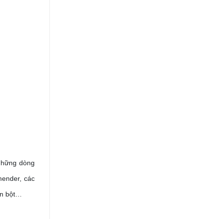
 những dòng
mender, các
rộn bột…