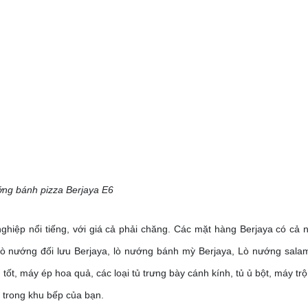
ng bánh pizza Berjaya E6
nghiệp nổi tiếng, với giá cả phải chăng. Các mặt hàng Berjaya có cả
lò nướng đối lưu Berjaya, lò nướng bánh mỳ Berjaya, Lò nướng sala
h tốt, máy ép hoa quả, các loại tủ trưng bày cánh kính, tủ ủ bột, máy t
 trong khu bếp của bạn.