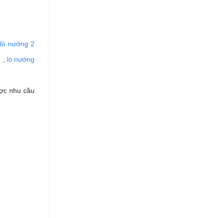
,
lò nướng 2
2
,
lò nướng
ược nhu cầu