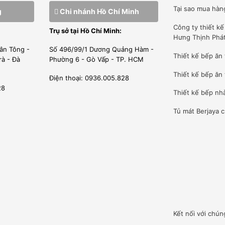
Tại sao mua hàn
g
Chi nhánh Hồ Chí Minh
Công ty
thiết k
Trụ sở tại Hồ Chí Minh:
Hưng Thịnh Phá
ân Tông -
Số 496/99/1 Dương Quảng Hàm -
Thiết kế bếp ăn
rà - Đà
Phường 6 - Gò Vấp - TP. HCM
Thiết kế bếp ăn 
Điện thoại: 0936.005.828
28
Thiết kế bếp nh
Tủ mát Berjaya
c
Kết nối với chún