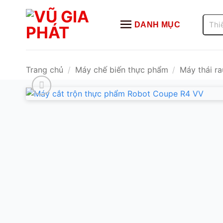
Bỏ
qua
Tìm
DANH MỤC
kiếm:
nội
dung
Trang chủ
/
Máy chế biến thực phẩm
/
Máy thái r