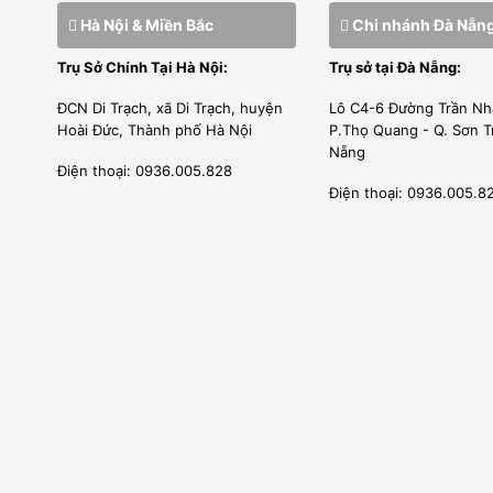
Hà Nội & Miền Bắc
Chi nhánh Đà Nẵn
Trụ Sở Chính Tại Hà Nội:
Trụ sở tại Đà Nẵng:
ĐCN Di Trạch, xã Di Trạch, huyện
Lô C4-6 Đường Trần Nh
Hoài Đức, Thành phố Hà Nội
P.Thọ Quang - Q. Sơn T
Nẵng
Điện thoại: 0936.005.828
Điện thoại: 0936.005.8