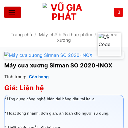
Bỏ
qua
nội
dung
Trang chủ
/
Máy chế biến thực phẩm
/
Máy cưa
xương
Máy cưa xương Sirman SO 2020-INOX
Tình trạng:
Còn hàng
Giá: Liên hệ
* Ứng dụng công nghệ hiện đại hàng đầu tại Italia
* Hoạt động nhanh, đơn giản, an toàn cho người sử dụng.
* Thiết kế đẹp mắt , độ bền cao