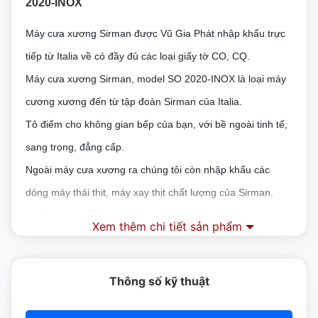
2020-INOX
Máy cưa xương Sirman được Vũ Gia Phát nhập khẩu trực
tiếp từ Italia về có đầy đủ các loại giấy tờ CO, CQ.
Máy cưa xương Sirman, model SO 2020-INOX là loại máy
cương xương đến từ tập đoàn Sirman của Italia.
Tô điểm cho không gian bếp của bạn, với bề ngoài tinh tế,
sang trọng, đẳng cấp.
Ngoài máy cưa xương ra chúng tôi còn nhập khẩu các
dòng máy thái thịt, máy xay thịt chất lượng của Sirman.
CẤU TẠO CỦA MÁY CƯA XƯƠNG SIRMAN SO
Xem thêm chi tiết sản phẩm
2020-INOX
Máy có đường nét đơn giản và chắc chắn, an toàn và dễ
Thông số kỹ thuật
sử dụng.