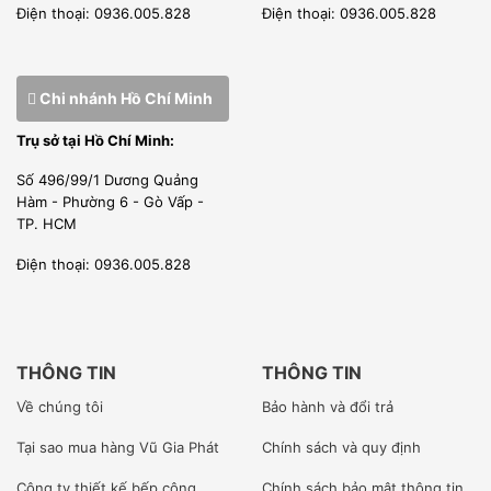
khi nấu ăn.
Điện thoại: 0936.005.828
Điện thoại: 0936.005.828
Máy cưa xương thích hợp sử dụng cho các nhà hàng,
khách sạn, resort, các lò mổ chế biến thực phẩm.
Chi nhánh Hồ Chí Minh
LƯU Ý KHI SỬ DỤNG MÁY CƯA XƯƠNG
Trụ sở tại Hồ Chí Minh:
Nên đặt máy cưa xương nơi cao ráo, thoáng mát, tránh
Số 496/99/1 Dương Quảng
tiếp xúc ánh sáng mặt trời, môi trường ẩm ướt.
Hàm - Phường 6 - Gò Vấp -
TP. HCM
Thường xuyên vệ sinh, kiểm tra dầu máy.
Nên dùng riêng ổ cắm cho máy, tránh tình trạng hao hụt ,
Điện thoại: 0936.005.828
quá tải điện.
Không nên cho trẻ em lại gần máy.
THÔNG TIN
THÔNG TIN
TẠI SAO CHỌN CHÚNG TÔI
Về chúng tôi
Bảo hành và đổi trả
Nguồn gốc rõ ràng
Tại sao mua hàng Vũ Gia Phát
Chính sách và quy định
Các loại máy cưa xương được Vũ Gia Phát nhập khẩu
Công ty
thiết kế bếp công
Chính sách bảo mật thông tin