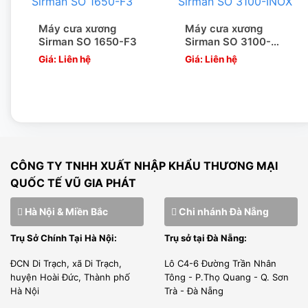
Bộ điều khiển bằn thép không gỉ IP67 giúp chống chịu mọi
Máy cưa xương
Máy cưa xương
thời tiết khác nhau.
Sirman SO 1650-F3
Sirman SO 3100-
INOX
Sử dụng lưỡi 16mm tôi luyện để cắt xương, đông lạnh và
Giá: Liên hệ
Giá: Liên hệ
tươi sống.
LỢI ÍCH CỦA MÁY CƯA XƯƠNG SIRMAN
Động cơ mạnh mẽ, tiết kiệm thời gian. Giúp cưa các loại
xương to một cánh nhanh gọn, đẹp mắt.
CÔNG TY TNHH XUẤT NHẬP KHẨU THƯƠNG MẠI
Máy có thể cắt xương tươi và xương đông lạnh.
QUỐC TẾ VŨ GIA PHÁT
Máy có thể cưa các loại xương : Xương lợn, xương trâu,
Hà Nội & Miền Bắc
Chi nhánh Đà Nẵng
xương bò, xương cá sấu, xương ngựa …
Trụ Sở Chính Tại Hà Nội:
Trụ sở tại Đà Nẵng:
Tiết kiệm thời gian cho đầu bếp, không phải dùng cưa tay
ĐCN Di Trạch, xã Di Trạch,
Lô C4-6 Đường Trần Nhân
thủ công , tốn nhiều thời gian
huyện Hoài Đức, Thành phố
Tông - P.Thọ Quang - Q. Sơn
Máy cưa xương giúp cho các loại thực phẩm nhỏ, gọn hơn
Hà Nội
Trà - Đà Nẵng