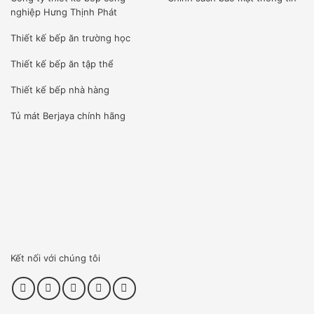
nguyên chiếc từ các nước có nền kinh tế phát triển nhất
nghiệp Hưng Thịnh Phát
Thế Giới như : Italia, Pháp, Đức, Malaysia…Đầy đủ các loại
Thiết kế bếp ăn trường học
giấy tờ CO, CQ
Thiết kế bếp ăn tập thể
Tổng kho lớn
Thiết kế bếp nhà hàng
Tổng kho công ty lớn khắp 3 miền : Bắc , Trung , Nam.
Tủ mát Berjaya
chính hãng
Diện tích lên tới 2000m2
Hàng luôn có sẵn trong kho, khách hàng không phải chờ
lâu
Nhân viên kĩ thuật chất lượng
Tất cả nhân viên kĩ thuật được đào tạo tại những trường
Đại học có tiếng khắp Việt Nam
Kết nối với chúng tôi
Bất kể lỗi nào kĩ thuật cũng có thể, xử lý đáp ứng được nhu
cầu mong muốn của khách hàng .
Gía thành hợp lý