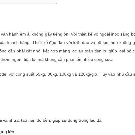
, vận hành êm ái không gây tiếng ồn. Với thiết kế vỏ ngoài inox sáng 
ủa khách hàng. Thiết kế độc đáo với lưỡi dao và bộ lọc thép không gỉ
g cần phải cắt nhỏ. kết hợp màng lọc an toàn tiện lợi giúp loại bỏ c
thơm ngon, tiện lợi mà không cần phải tốn nhiều công sức.
model với công suất 65kg, 80kg, 100kg và 120kg/giờ. Tùy vào nhu cầu
 và nhựa, tạo nên độ bền, giúp sử dụng trong lâu dài.
ợng lớn.