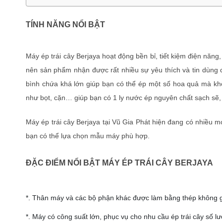
TÍNH NĂNG NỔI BẬT
Máy ép trái cây Berjaya hoạt động bền bỉ, tiết kiệm điện năng
nên sản phẩm nhận được rất nhiều sự yêu thích và tin dùng c
bình chứa khá lớn giúp bạn có thể ép một số hoa quả mà khôn
như bọt, cặn… giúp bạn có 1 ly nước ép nguyên chất sạch sẽ, 
Máy ép trái cây Berjaya tại Vũ Gia Phát hiện đang có nhiều 
bạn có thể lựa chọn mẫu máy phù hợp.
ĐẶC ĐIỂM NỔI BẬT MÁY ÉP TRÁI CÂY BERJAYA
*. Thân máy và các bộ phận khác được làm bằng thép không gỉ
*. Máy có công suất lớn, phục vụ cho nhu cầu ép trái cây số lư