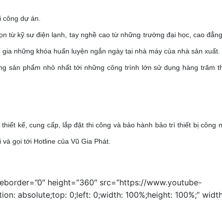
hi công dự án.
n từ kỹ sư điện lạnh, tay nghề cao từ những trường đại học, cao đẳng
m gia những khóa huấn luyện ngắn ngày tại nhà máy của nhà sản xuất.
ng sản phẩm nhỏ nhất tới những công trình lớn sử dụng hàng trăm th
iết kế, cung cấp, lắp đặt thi công và bảo hành bảo trì thiết bị công n
và gọi tới Hotline của Vũ Gia Phát.
meborder=”0″ height=”360″ src=”https://www.youtube-
 absolute;top: 0;left: 0;width: 100%;height: 100%;” widt