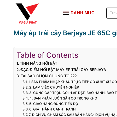
Bỏ
qua
Tìm
DANH MỤC
kiếm:
nội
dung
Máy ép trái cây Berjaya JE 65C gi
Table of Contents
TÍNH NĂNG NỔI BẬT
ĐẶC ĐIỂM NỔI BẬT MÁY ÉP TRÁI CÂY BERJAYA
TẠI SAO CHỌN CHÚNG TÔI???
1. SẢN PHẨM NHẬP KHẨU TRỰC TIẾP CÓ XUẤT XỨ C
2. LÀM VIỆC CHUYÊN NGHIỆP
3. CUNG CẤP TRỌN GÓI -LẮP ĐẶT, BẢO HÀNH, BẢO T
4. SẢN PHẨM LUÔN SẴN CÓ TRONG KHO
5. GIAO HÀNG ĐÚNG TIẾN ĐỘ
6. GIÁ THÀNH CẠNH TRANH
7. DỊCH VỤ CHĂM SÓC SAU BÁN HÀNG- DỊCH VỤ H