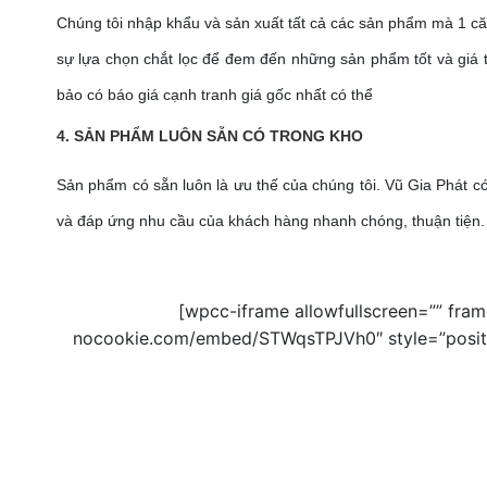
Chúng tôi nhập khẩu và sản xuất tất cả các sản phẩm mà 1 căn 
sự lựa chọn chắt lọc để đem đến những sản phẩm tốt và giá 
bảo có báo giá cạnh tranh giá gốc nhất có thể
4. SẢN PHẨM LUÔN SẴN CÓ TRONG KHO
Sản phẩm có sẵn luôn là ưu thế của chúng tôi. Vũ Gia Phát 
và đáp ứng nhu cầu của khách hàng nhanh chóng, thuận tiện.
[wpcc-iframe allowfullscreen=”” fra
nocookie.com/embed/STWqsTPJVh0″ style=”position: