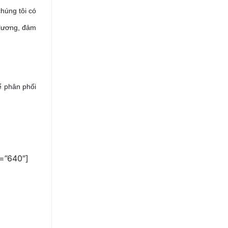
húng tôi có
 lương, đảm
ể phân phối
h=”640″]