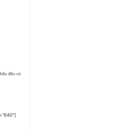
khẩu đều có
=”640″]