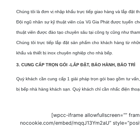
Chúng tôi là đơn vị nhập khẩu trực tiếp giao hàng và lắp đặt t
Đội ngũ nhân sự kỹ thuật viên của Vũ Gia Phát được tuyển chọ
thuật viên được đào tạo chuyên sâu tại công ty cũng như tha
Chúng tôi trực tiếp lắp đặt sản phẩm cho khách hàng từ nhữ
khẩu và thiết bị inox chuyên nghiệp cho nhà bếp.
3. CUNG CẤP TRỌN GÓI -LẮP ĐẶT, BẢO HÀNH, BẢO TRÌ
Quý khách cần cung cấp 1 giải pháp trọn gói bao gồm tư vấn, th
bị bếp nhà hàng khách sạn. Quý khách chỉ cần nhấc điện thoại 
[wpcc-iframe allowfullscreen=”” fra
nocookie.com/embed/mqqJ13Ym2aU” style=”position: