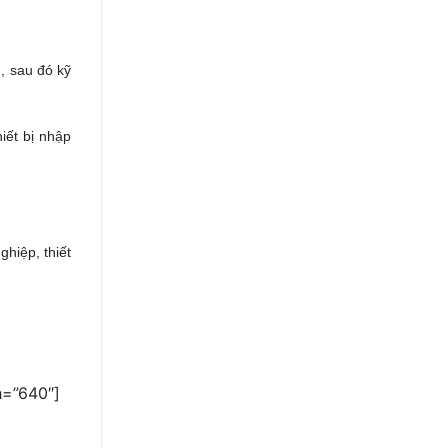
, sau đó kỹ
iết bị nhập
ghiệp, thiết
h=”640″]