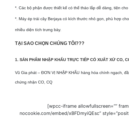
*. Các bộ phận được thiết kế có thể tháo lắp dễ dàng, tiện cho
*. Máy ép trái cây Berjaya có kích thước nhỏ gọn, phù hợp c
nhiều diện tích trưng bày.
TẠI SAO CHỌN CHÚNG TÔI???
1. SẢN PHẨM NHẬP KHẨU TRỰC TIẾP CÓ XUẤT XỨ CO, 
Vũ Gia phát – ĐƠN VỊ NHẬP KHẨU hàng hóa chính ngạch, đầy 
chứng nhận CO, CQ
[wpcc-iframe allowfullscreen=”” fra
nocookie.com/embed/xBFDmyiQEsc” style=”position: