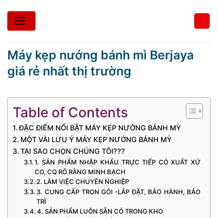
Bỏ
qua
nội
dung
Máy kẹp nướng bánh mì Berjaya
giá rẻ nhất thị trường
Table of Contents
ĐẶC ĐIỂM NỔI BẬT MÁY KẸP NƯỚNG BÁNH MỲ
MỘT VÀI LƯU Ý MÁY KẸP NƯỚNG BÁNH MỲ
TẠI SAO CHỌN CHÚNG TÔI???
1. SẢN PHẨM NHẬP KHẨU TRỰC TIẾP CÓ XUẤT XỨ
CO, CQ RÕ RÀNG MINH BẠCH
2. LÀM VIỆC CHUYÊN NGHIỆP
3. CUNG CẤP TRỌN GÓI -LẮP ĐẶT, BẢO HÀNH, BẢO
TRÌ
4. SẢN PHẨM LUÔN SẴN CÓ TRONG KHO