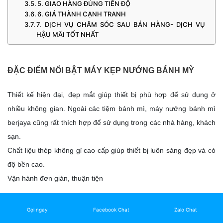
5. GIAO HÀNG ĐÚNG TIẾN ĐỘ
6. GIÁ THÀNH CẠNH TRANH
7. DỊCH VỤ CHĂM SÓC SAU BÁN HÀNG- DỊCH VỤ
HẬU MÃI TỐT NHẤT
ĐẶC ĐIỂM NỔI BẬT MÁY KẸP NƯỚNG BÁNH MỲ
Thiết kế hiện đại, đẹp mắt giúp thiết bị phù hợp để sử dụng ở
nhiều không gian. Ngoài các tiệm bánh mì, máy nướng bánh mì
berjaya cũng rất thích hợp để sử dụng trong các nhà hàng, khách
sạn.
Chất liệu thép không gỉ cao cấp giúp thiết bị luôn sáng đẹp và có
độ bền cao.
Vận hành đơn giản, thuận tiện
MỘT VÀI LƯU Ý MÁY KẸP NƯỚNG BÁNH MỲ
Gọi ngay
Facebook Chat
Zalo Chat