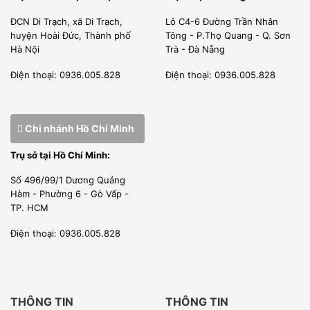
ĐCN Di Trạch, xã Di Trạch,
Lô C4-6 Đường Trần Nhân
1. SẢN PHẨM NHẬP KHẨU TRỰC TIẾP CÓ XUẤT XỨ
huyện Hoài Đức, Thành phố
Tông - P.Thọ Quang - Q. Sơn
CO, CQ RÕ RÀNG MINH BẠCH
Hà Nội
Trà - Đà Nẵng
Điện thoại: 0936.005.828
Điện thoại: 0936.005.828
Vũ Gia phát – ĐƠN VỊ NHẬP KHẨU hàng hóa chính ngạch,
đầy đủ giấy tờ từ Hãng sản xuất. Do đó tất cả sản phẩm
chúng tôi nhập khẩu đều có chứng nhận CO, CQ
Chi nhánh Hồ Chí Minh
Chúng tôi có thư phân phối được nhà sản xuất cấp phép
Trụ sở tại Hồ Chí Minh:
bán hàng tại thị trường Việt Nam.
Số 496/99/1 Dương Quảng
Kỹ sư của chúng tôi được đào tạo tại nhà sản xuất, được
Hàm - Phường 6 - Gò Vấp -
TP. HCM
cấp phép đủ điều kiện lắp đặt, bảo trì, bảo hành sản phẩm
Điện thoại: 0936.005.828
của hãng.
2. LÀM VIỆC CHUYÊN NGHIỆP
Chúng tôi là đơn vị nhập khẩu trực tiếp giao hàng và lắp
THÔNG TIN
THÔNG TIN
đặt thi công dự án.