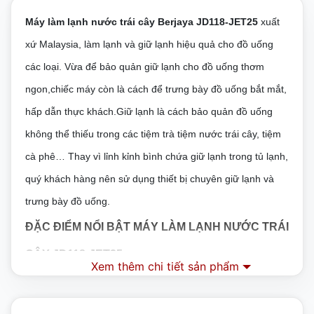
Máy làm lạnh nước trái cây Berjaya JD118-JET25​
 xuất 
xứ Malaysia, làm lạnh và giữ lạnh hiệu quả cho đồ uống 
các loại. Vừa để bảo quản giữ lạnh cho đồ uống thơm 
ngon,chiếc máy còn là cách để trưng bày đồ uống bắt mắt, 
hấp dẫn thực khách.Giữ lạnh là cách bảo quản đồ uống 
không thể thiếu trong các tiệm trà tiệm nước trái cây, tiệm 
cà phê… Thay vì lỉnh kỉnh bình chứa giữ lạnh trong tủ lạnh, 
quý khách hàng nên sử dụng thiết bị chuyên giữ lạnh và 
trưng bày đồ uống. 
ĐẶC ĐIỂM NỔI BẬT MÁY LÀM LẠNH NƯỚC TRÁI
CÂY JD118-JET25
Xem thêm chi tiết sản phẩm
Chất liệu cao cấp tạo nên độ bền bỉ, sang trọng