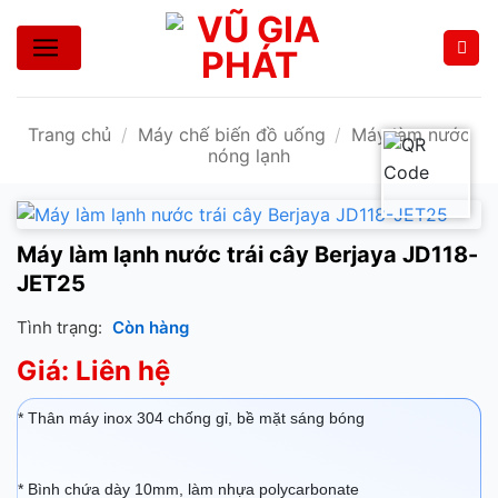
Bỏ
qua
nội
dung
Trang chủ
/
Máy chế biến đồ uống
/
Máy làm nước
nóng lạnh
Máy làm lạnh nước trái cây Berjaya JD118-
JET25
Tình trạng:
Còn hàng
Giá: Liên hệ
* Thân máy inox 304 chống gỉ, bề mặt sáng bóng
* Bình chứa dày 10mm, làm nhựa polycarbonate