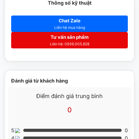
Máy làm lạnh nước trái cây JD118-JET25 được làm từ hai 
Thông số kỹ thuật
chất liệu chính là inox 304, nhựa polycarbonate cách nhiệt. 
Chat Zalo
Trong đó, inox 304 làm thân máy tạo nên kết cấu mạnh 
Liên hệ mua hàng
mẽ, chắc chắn, vững bền nhờ đặc tính chống va đập. Inox 
Tư vấn sản phẩm
304 có thể chống chịu tốt trước tác động ăn mòn của môi 
Liên hệ: 0936.005.828
trường và cường độ làm việc liên tục. Bề mặt inox sáng 
bóng, các góc cạnh và đường nét của thân máy đều nuột 
nà.
Đánh giá từ khách hàng
Chất liệu của bình chứa là nhựa polycarbonate có đặc tính 
cách nhiệt, chống mài mòn, chống nứt vỡ, chịu được lực va 
Điểm đánh giá trung bình
đập mạnh. Nhựa polycarbonate xịn sò với độ dày lên tới 
0
10mm, phần nắp bình cũng được thiết kế dày dặn. Ba bình 
chứa của giữ lạnh nước trái cây Berjaya có nắp đậy và 
5
0
khay hứng nước riêng biệt. Nắp đậy và khay hứng có các 
4
0