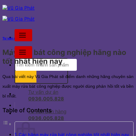
Bỏ
qua
nội
dung
Tư vấn sản phẩm
Máy rửa bát công nghiệp hãng nào
tốt nhất hiện nay
Tìm
kiếm:
Qua bài viết này Vũ Gia Phát sẽ điểm danh những hãng chuyên sản 
xuất máy rửa bát công nghiệp được người dùng phản hồi tốt và bền 
Tư vấn dự án
bỉ nhất.
0936.005.828
Table of Contents
Tư vấn bán hàng
0936.005.828
Các hãng máy rửa bát công nghiệp tốt nhất hiện nay