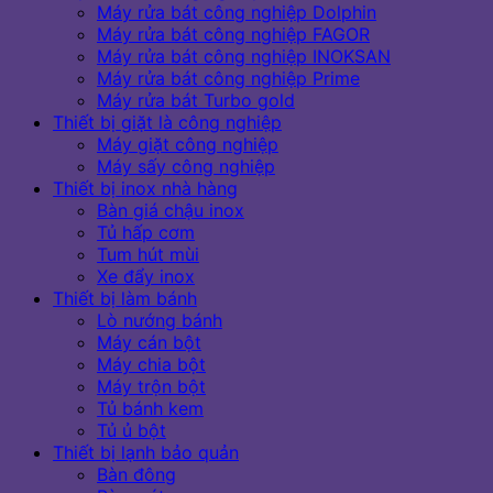
Máy rửa bát công nghiệp Dolphin
Máy rửa bát công nghiệp FAGOR
Máy rửa bát công nghiệp INOKSAN
Máy rửa bát công nghiệp Prime
Máy rửa bát Turbo gold
Thiết bị giặt là công nghiệp
Máy giặt công nghiệp
Máy sấy công nghiệp
Thiết bị inox nhà hàng
Bàn giá chậu inox
Tủ hấp cơm
Tum hút mùi
Xe đẩy inox
Thiết bị làm bánh
Lò nướng bánh
Máy cán bột
Máy chia bột
Máy trộn bột
Tủ bánh kem
Tủ ủ bột
Thiết bị lạnh bảo quản
Bàn đông