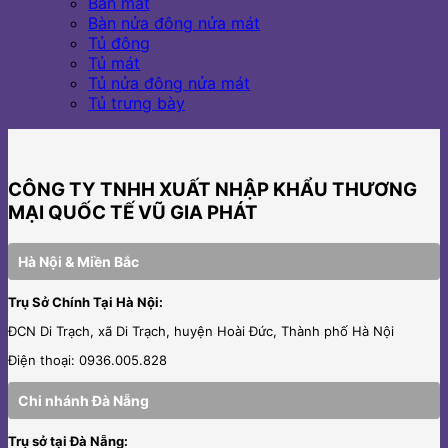
Bàn mát
Bàn nửa đông nửa mát
Tủ đông
Tủ mát
Tủ nửa đông nửa mát
Tủ trưng bày
CÔNG TY TNHH XUẤT NHẬP KHẨU THƯƠNG
MẠI QUỐC TẾ VŨ GIA PHÁT
Hà Nội & Miền Bắc
Trụ Sở Chính Tại Hà Nội:
ĐCN Di Trạch, xã Di Trạch, huyện Hoài Đức, Thành phố Hà Nội
Điện thoại: 0936.005.828
Chi nhánh Đà Nẵng
Trụ sở tại Đà Nẵng: