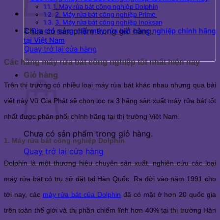
1. Máy rửa bát công nghiệp Dolphin
2. Máy rửa bát công nghiệp Prime
3. Máy rửa bát công nghiệp Inoksan
Chưa có sản phẩm trong giỏ hàng.
Địa chỉ cung cấp máy rửa bát công nghiệp chính hãng
tại Việt Nam
Quay trở lại cửa hàng
Các hãng máy rửa bát công nghiệp tốt nhất hiện nay
Giỏ hàng
Trên thị trường có nhiều loại máy rửa bát khác nhau nhưng qua bài 
viết này Vũ Gia Phát sẽ chọn lọc ra 3 hãng sản xuất máy rửa bát tốt 
nhất được phân phối chính hãng tại thị trường Việt Nam.
Chưa có sản phẩm trong giỏ hàng.
1. Máy rửa bát công nghiệp Dolphin
Quay trở lại cửa hàng
Dolphin là một thương hiệu chuyên sản xuất, nghiên cứu các loại 
máy rửa bát có trụ sở đặt tại Hàn Quốc. Ra đời vào năm 1991 cho 
tới nay, các 
máy rửa bát của Dolphin
 đã có mặt ở hơn 20 quốc gia 
trên toàn thế giới và thị phần chiếm lĩnh hơn 40% tại thị trường Hàn 