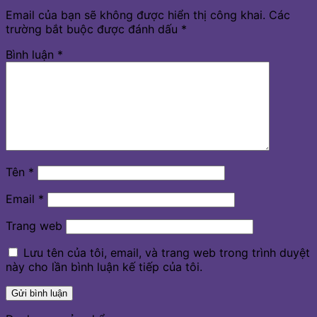
Email của bạn sẽ không được hiển thị công khai.
Các
trường bắt buộc được đánh dấu
*
Bình luận
*
Tên
*
Email
*
Trang web
Lưu tên của tôi, email, và trang web trong trình duyệt
này cho lần bình luận kế tiếp của tôi.