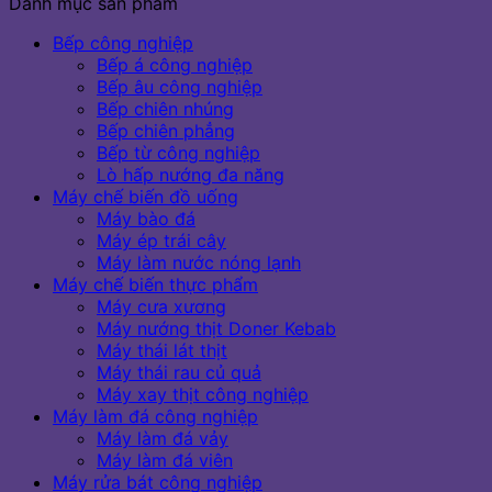
Danh mục sản phẩm
Bếp công nghiệp
Bếp á công nghiệp
Bếp âu công nghiệp
Bếp chiên nhúng
Bếp chiên phẳng
Bếp từ công nghiệp
Lò hấp nướng đa năng
Máy chế biến đồ uống
Máy bào đá
Máy ép trái cây
Máy làm nước nóng lạnh
Máy chế biến thực phẩm
Máy cưa xương
Máy nướng thịt Doner Kebab
Máy thái lát thịt
Máy thái rau củ quả
Máy xay thịt công nghiệp
Máy làm đá công nghiệp
Máy làm đá vảy
Máy làm đá viên
Máy rửa bát công nghiệp