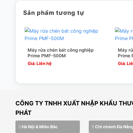
Chất liệu inox không bị han gỉ khi tiếp xúc thường xuyên với
Sản phẩm tương tự
tác động mài mòn của chất tẩy rửa. Bề mặt inox nhẵn bóng, 
va đập mạnh. Từng đường nét, góc cạnh của máy đều sang
Niken, siêu bền bỉ trước môi trường mài mòn ở nhiệt độ cao.
Máy rửa chén bát công nghiệp
Máy rử
Prime PMF-500M
Prime
[wpcc-iframe allowfullscreen=”” frameborder=”0
Giá: Liên hệ
Giá: Li
nocookie.com/embed/4igqVZLzz5E” style=”position
width=”640″]
CÔNG TY TNHH XUẤT NHẬP KHẨU THƯƠ
PHÁT
Hà Nội & Miền Bắc
Chi nhánh Đà Nẵn