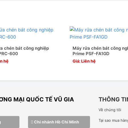
 hóa chất tẩy rửa; môi trường nhiệt độ cao, chống chịu tốt trước
dễ làm sạch, sáng đẹp theo thời gian. Inox dày dặn, chống chịu
, xịn và mịn. Bộ đun nóng bồn rửa của máy làm bằng hợp kim
a chén bát công nghiệp
Máy rửa chén bát công ng
 PRC-600
Prime PSF-FA1GD
″ height=”360″ src=”https://www.youtube-
ên hệ
Giá: Liên hệ
: absolute;top: 0;left: 0;width: 100%;height: 100%;”
NG MẠI QUỐC TẾ VŨ GIA
THÔNG TI
Về chúng tôi
Tại sao mua hàn
g
Chi nhánh Hồ Chí Minh