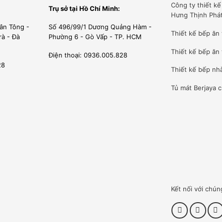
Công ty
thiết k
Trụ sở tại Hồ Chí Minh:
Hưng Thịnh Phá
ân Tông -
Số 496/99/1 Dương Quảng Hàm -
Thiết kế bếp ăn
rà - Đà
Phường 6 - Gò Vấp - TP. HCM
Thiết kế bếp ăn 
Điện thoại: 0936.005.828
28
Thiết kế bếp nh
Tủ mát Berjaya
c
kết hợp của nước, nhiệt độ cao và chất tẩy rửa. Mọi công đoạn
 chế độ rửa có thể điều chỉnh dễ dàng bằng màn hình cảm ứng
bất cứ vị trí nào để giám sát từ xa. Chỉ cần 1 người vận hành,
t thủ công.
Kết nối với chún
tỏa nước dạng phun tắm mưa 3D giúp lan tỏa nước đến mọi
 cùng thiết bị tăng áp giúp máy đạt hiệu suất rửa sạch tối