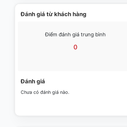
Đánh giá từ khách hàng
Điểm đánh giá trung bình
0
Đánh giá
Kích thước máy công nghiệp Prime PRC-400 nhỏ nhắn với c
Chưa có đánh giá nào.
sáng bóng càng làm tăng thêm vẻ đẹp thanh lịch, bóng bẩy
ĐẶC ĐIỂM NỔI BẬT MÁY RỬA BÁT CÔNG NGHIỆ
Bền bỉ và sáng đẹp theo thời gian