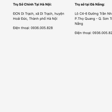
Trụ Sở Chính Tại Hà Nội:
Trụ sở tại Đà Nẵng:
ĐCN Di Trạch, xã Di Trạch, huyện
Lô C4-6 Đường Trần Nh
Hoài Đức, Thành phố Hà Nội
P.Thọ Quang - Q. Sơn T
Nẵng
Điện thoại: 0936.005.828
Điện thoại: 0936.005.8
Quy trình rửa bát tự động chuyên nghiệp
Máy rửa bát công nghiệp
Prime PRC-400
rửa bát bằng sự 
rửa và tráng đều tự động, khép kín trong buồng rửa. Các
hoặc điều khiển từ xa. Người dùng có thể đặt điều khiến ở 
giám sát máy
Prime PRC-400
thay vì cần nhiều người rửa bá
Rửa bát đĩa sạch bóng và sạch bóng
Buồng rửa có hệ thống vòi phun bố trí thông minh; 
ngóc ngách để rửa trôi chất bẩn. Công suất rửa mạnh mẽ