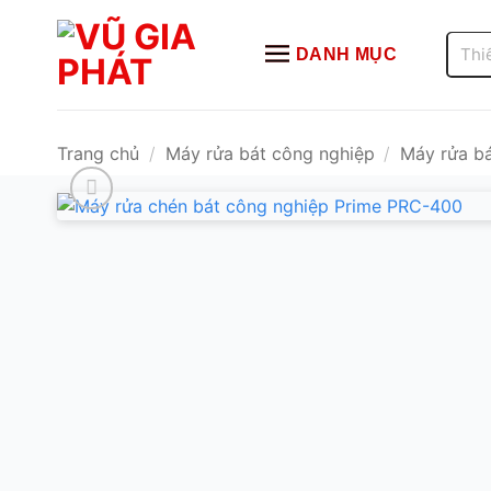
Bỏ
qua
Tìm
DANH MỤC
kiếm:
nội
dung
Trang chủ
/
Máy rửa bát công nghiệp
/
Máy rửa bá