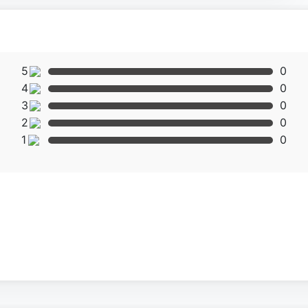
5
0
4
0
3
0
2
0
1
0
ác đường nét vuông vức, mượt mà, chau chuốt. Chất liệu inox
 của máy.
P PRIME PRC-400