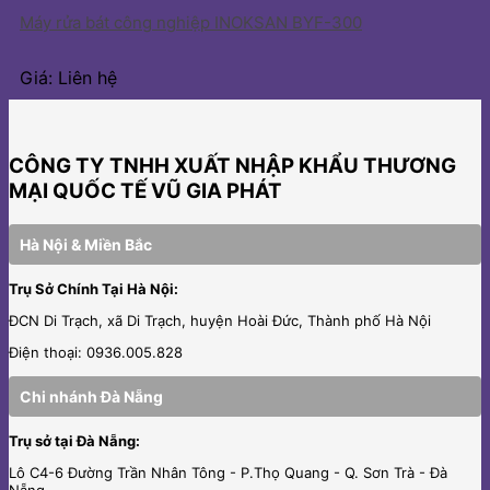
Máy rửa bát công nghiệp INOKSAN BYF-300
Giá: Liên hệ
CÔNG TY TNHH XUẤT NHẬP KHẨU THƯƠNG
MẠI QUỐC TẾ VŨ GIA PHÁT
Hà Nội & Miền Bắc
Trụ Sở Chính Tại Hà Nội:
ĐCN Di Trạch, xã Di Trạch, huyện Hoài Đức, Thành phố Hà Nội
Điện thoại: 0936.005.828
Chi nhánh Đà Nẵng
Trụ sở tại Đà Nẵng:
Lô C4-6 Đường Trần Nhân Tông - P.Thọ Quang - Q. Sơn Trà - Đà
Nẵng