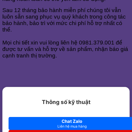
Sau 12 tháng bảo hành miễn phí chúng tôi vẫn
luôn sẵn sang phục vụ quý khách trong công tác
bảo hành, bảo trì với mức chi phí hỗ trợ nhất có
thể.
Mọi chi tiết xin vui lòng liên hệ 0981.379.001 để
được tư vấn và hỗ trợ về sản phẩm, nhận báo giá
cạnh tranh thị trường.
Thông số kỹ thuật
Chat Zalo
Liên hệ mua hàng