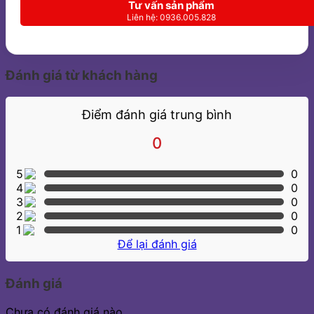
Tư vấn sản phẩm
Liên hệ: 0936.005.828
Đánh giá từ khách hàng
Điểm đánh giá trung bình
0
5
0
4
0
3
0
2
0
1
0
Để lại đánh giá
Đánh giá
Chưa có đánh giá nào.