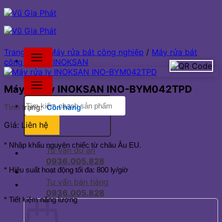
Bỏ
qua
nội
dung
Trang chủ
/
Máy rửa bát công nghiệp
/
Máy rửa bát
công nghiệp INOKSAN
Máy rửa ly INOKSAN INO-BYM042TPD
Tìm
Tình trạng:
Còn hàng
kiếm:
Giá: Liên hệ
* Nhập khẩu nguyên chiếc từ châu Âu EU.
Tư vấn dự án
0936.005.828
* Hiệu suất hoạt động tối đa: 800 ly/giờ
Tư vấn bán hàng
0936.005.828
* Tiết kiệm năng lượng