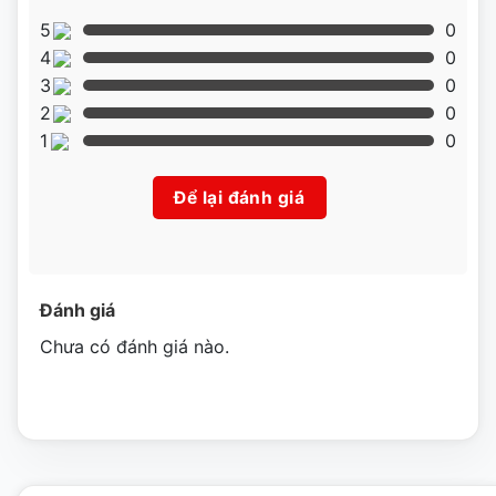
5
0
4
0
3
0
2
0
1
0
Để lại đánh giá
Đánh giá
Hình ảnh máy trộn bột 10 lít Berjaya BM10 khung máy
Chưa có đánh giá nào.