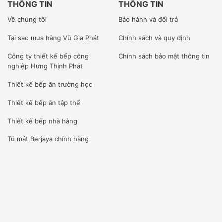
THÔNG TIN
THÔNG TIN
Về chúng tôi
Bảo hành và đổi trả
[wpcc-iframe allowfullscreen=”” frameborder=”0″
height=”360″ src=”https://www.youtube-
Tại sao mua hàng Vũ Gia Phát
Chính sách và quy định
nocookie.com/embed/88–pWhRHX4″
Công ty
thiết kế bếp công
Chính sách bảo mật thông tin
style=”position: absolute;top: 0;left: 0;width:
nghiệp Hưng Thịnh Phát
100%;height: 100%;” width=”640″]
Thiết kế bếp ăn trường học
Thiết kế bếp ăn tập thể
Thiết kế bếp nhà hàng
Tủ mát Berjaya
chính hãng
*
Chân máy chắc chắn, khi vận hành sẽ không bị rung lắc.
*
Máy được sử dụng nhiều trong các hệ thống nhà hàng,
siêu thị, khách sạn..