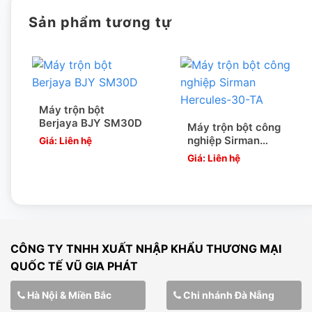
Sản phẩm tương tự
Máy trộn bột
Berjaya BJY SM30D
Máy trộn bột công
nghiệp Sirman
Giá: Liên hệ
Hercules-30-TA
Hình ảnh 3 bộ khuấy máy trộn bột của Berjaya
Giá: Liên hệ
–
Máy nhỏ gọn có thể đặt mọi nơi trong không gian bếp, có
thể quay được 2 hướng và điều chỉnh tốc độ đánh bột.
ĐẶC ĐIỂM NỔI BẬT MÁY TRỘN BỘT BERJAYA
CÔNG TY TNHH XUẤT NHẬP KHẨU THƯƠNG MẠI
*
Máy trộn bột 10 lít Berjaya
có công suất cao, bộ khấy
QUỐC TẾ VŨ GIA PHÁT
bên trong thực hiện nhiều chức năng nhào bột khác nhau.
Hà Nội & Miền Bắc
Chi nhánh Đà Nẵng
*
Động cơ hoạt động mạnh mẽ, không gây tiếng ồn.