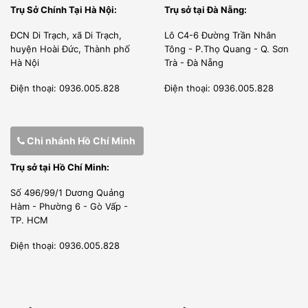
Trụ Sở Chính Tại Hà Nội:
Trụ sở tại Đà Nẵng:
ĐCN Di Trạch, xã Di Trạch,
Lô C4-6 Đường Trần Nhân
huyện Hoài Đức, Thành phố
Tông - P.Thọ Quang - Q. Sơn
Hà Nội
Trà - Đà Nẵng
Điện thoại: 0936.005.828
Điện thoại: 0936.005.828
Chi nhánh Hồ Chí Minh
Trụ sở tại Hồ Chí Minh:
Số 496/99/1 Dương Quảng
Hàm - Phường 6 - Gò Vấp -
TP. HCM
Hình ảnh máy trộn bột 10 lít Berjaya BM10 sườn máy
Điện thoại: 0936.005.828
*
Máy có thể làm việc trong nhà giờ liền.
*
Cối làm bằng thép không gỉ, có thể tháo ra vệ sinh.