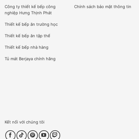
width=”640″]
Công ty
thiết kế bếp công
Chính sách bảo mật thông tin
nghiệp Hưng Thịnh Phát
Thiết kế bếp ăn trường học
Thiết kế bếp ăn tập thể
Chúng tôi nhập khẩu và sản xuất tất cả các sản phẩm mà
1 căn bếp cần có đến từ những thương hiệu uy tín trên thế
Thiết kế bếp nhà hàng
giới.
Tủ mát Berjaya
chính hãng
SẢN PHẨM LUÔN SẴN CÓ TRONG KHO
Sản phẩm có sẵn luôn là ưu thế của chúng tôi.
[wpcc-iframe allowfullscreen=”” frameborder=”0″
height=”360″ src=”https://www.youtube-
nocookie.com/embed/STWqsTPJVh0″ style=”position:
Kết nối với chúng tôi
absolute;top: 0;left: 0;width: 100%;height: 100%;”
width=”640″]