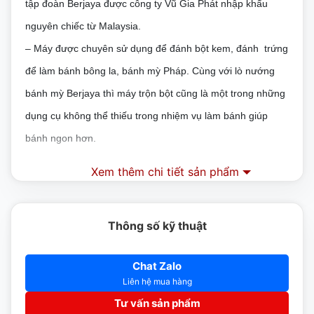
tập đoàn Berjaya được công ty Vũ Gia Phát nhập khẩu
nguyên chiếc từ Malaysia.
–
Máy được chuyên sử dụng để đánh bột kem, đánh trứng
để làm bánh bông la, bánh mỳ Pháp. Cùng với lò nướng
bánh mỳ Berjaya thì máy trộn bột cũng là một trong những
dụng cụ không thể thiếu trong nhiệm vụ làm bánh giúp
bánh ngon hơn.
–
Máy có thể quay được 2 hướng, tùy chỉnh tốc độ đánh
Xem thêm chi tiết sản phẩm
bột dễ dàng.
ĐẶC ĐIỂM NỔI BẬT MÁY TRỘN BỘT BERJAYA
Thông số kỹ thuật
BSP
Chat Zalo
* Cối chứa bột bằng loại thép không gỉ an toàn vệ sinh.
Liên hệ mua hàng
Máy có công suất cực lớn, hoạt động mạnh mẻ, bền bỉ
Tư vấn sản phẩm
trong thời gian dài