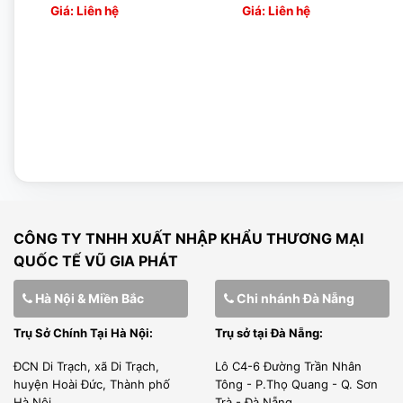
Giá: Liên hệ
Giá: Liên hệ
LÀM VIỆC CHUYÊN NGHIỆP
Đội ngũ nhân sự kỹ thuật viên của Vũ Gia Phát được đào
tạo từ những trường đại học, cao đẳng chất lượng tại Hà
Nội .
[wpcc-iframe allowfullscreen=”” frameborder=”0″
height=”360″ src=”https://www.youtube-
nocookie.com/embed/uZtrAzb4QgQ” style=”position:
CÔNG TY TNHH XUẤT NHẬP KHẨU THƯƠNG MẠI
absolute;top: 0;left: 0;width: 100%;height: 100%;”
QUỐC TẾ VŨ GIA PHÁT
width=”640″]
Hà Nội & Miền Bắc
Chi nhánh Đà Nẵng
Trụ Sở Chính Tại Hà Nội:
Trụ sở tại Đà Nẵng:
ĐCN Di Trạch, xã Di Trạch,
Lô C4-6 Đường Trần Nhân
Chúng tôi trực tiếp lắp đặt sản phẩm cho khách hàng tất cả
huyện Hoài Đức, Thành phố
Tông - P.Thọ Quang - Q. Sơn
Hà Nội
Trà - Đà Nẵng