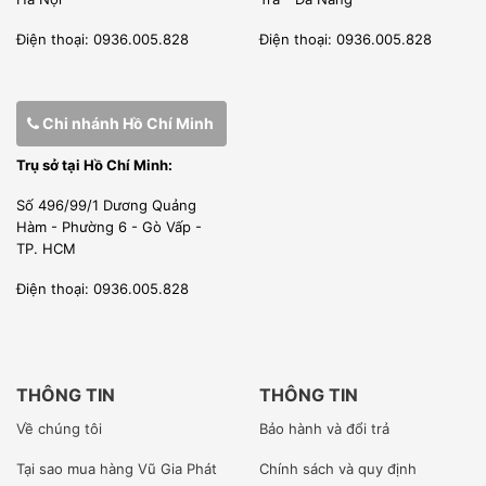
những sản phẩm lớn nhỏ chuyên nghiệp cho nhà bếp.
Điện thoại: 0936.005.828
Điện thoại: 0936.005.828
CUNG CẤP TRỌN GÓI -LẮP ĐẶT, BẢO HÀNH, BẢO TRÌ
Chúng tôi cung cấp 1 giải pháp trọn gói 1 cửa và toàn diện.
Bằng những kinh nghiệm thực tiễn các khu bếp công
Chi nhánh Hồ Chí Minh
nghiệp chúng tôi đã thi công lắp đặt, Vũ Gia Phát biết phải
Trụ sở tại Hồ Chí Minh:
làm và nhập những sản phẩm nào tốt nhất cho khu bếp
Số 496/99/1 Dương Quảng
của bạn. Vì vậy hãy liên hệ ngay với chúng tôi để có được
Hàm - Phường 6 - Gò Vấp -
TP. HCM
một khu bếp tốt nhất, các thiết bị lạnh tốt nhất và giá tốt
Điện thoại: 0936.005.828
nhất!!!!
[wpcc-iframe allowfullscreen=”” frameborder=”0″
height=”360″ src=”https://www.youtube-
THÔNG TIN
THÔNG TIN
nocookie.com/embed/f7yKycks0pw” style=”position:
Về chúng tôi
Bảo hành và đổi trả
absolute;top: 0;left: 0;width: 100%;height: 100%;”
Tại sao mua hàng Vũ Gia Phát
Chính sách và quy định