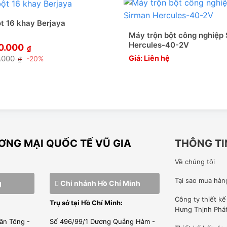
er=”0″ height=”360″ src=”https://www.youtube-
ion: absolute;top: 0;left: 0;width: 100%;height:
ột 16 khay Berjaya
width=”640″]
Máy trộn bột công nghiệp
Hercules-40-2V
70.000
₫
.000
Giá: Liên hệ
-20%
₫
NG MẠI QUỐC TẾ VŨ GIA
THÔNG TI
Về chúng tôi
Tại sao mua hàn
g
Chi nhánh Hồ Chí Minh
Công ty
thiết k
Trụ sở tại Hồ Chí Minh:
Hưng Thịnh Phá
ân Tông -
Số 496/99/1 Dương Quảng Hàm -