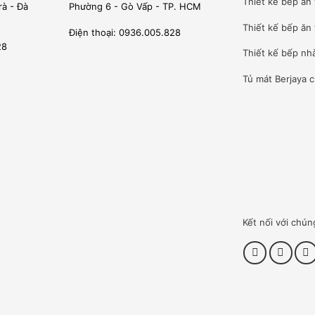
Thiết kế bếp ăn
rà - Đà
Phường 6 - Gò Vấp - TP. HCM
 , các nguyên liệu để làm salad , các loại bánh mỳ, bánh
Thiết kế bếp ăn 
Điện thoại: 0936.005.828
28
Thiết kế bếp nh
ới tốc độ khuấy .
Tủ mát Berjaya
c
bột. Không phải loại máy trộn bột nào có chức năng thay đổi tốc
BERJAYA 30L
tránh hư hỏng bên trong và cũng như tính năng an toàn .
uật viên về chức năng của từng nút điều chỉnh.
Kết nối với chún
CQ RÕ RÀNG MINH BẠCH