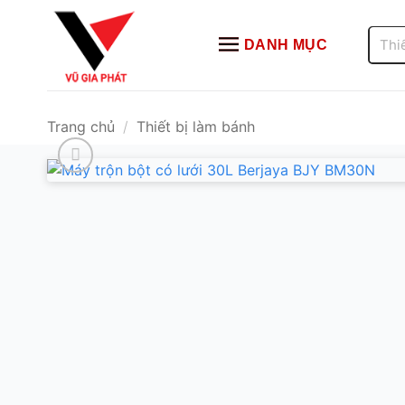
Bỏ
qua
Tìm
DANH MỤC
kiếm:
nội
dung
Trang chủ
/
Thiết bị làm bánh