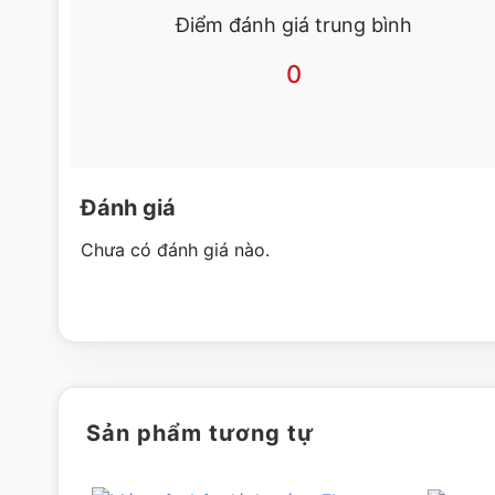
Điểm đánh giá trung bình
0
–
Máy trộn bột hay chế biến được nhiều loại bánh khác nha
Đánh giá
–
Các bộ phận dễ dàng tách rời, vệ sinh.
Chưa có đánh giá nào.
ĐẶC ĐIỂM NỔI BẬT MÁY TRỘN BỘT CÓ LƯỚI
*
Máy trộn bột 30 lít Berjaya
có công suất cao, có bộ khấ
Máy có lưới có thể bảo vệ bột không bay ra ngoài.
*
Máy sản xuất ra số lượng bột lớn, đều.
Sản phẩm tương tự