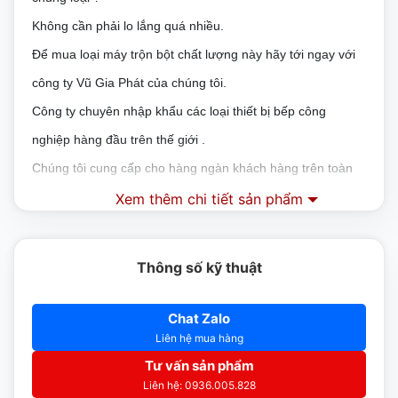
Không cần phải lo lắng quá nhiều.
Để mua loại máy trộn bột chất lượng này hãy tới ngay với
công ty Vũ Gia Phát của chúng tôi.
Công ty chuyên nhập khẩu các loại thiết bị bếp công
nghiệp hàng đầu trên thế giới .
Chúng tôi cung cấp cho hàng ngàn khách hàng trên toàn
quốc.
Xem thêm chi tiết sản phẩm
Hãy cùng chúng tôi đi tìm hiểu về loại máy trộn bột công
nghiệp chất lượng này nhé.
Thông số kỹ thuật
Mô tả về máy trộn bột Inoksan SP-25M
Chat Zalo
Máy trộn bột SP-25M
được sản xuất từ tập đoàn Inoksan
Liên hệ mua hàng
tới từ Thổ Nhĩ Kỳ.
Tư vấn sản phẩm
Tập đoàn có nhiều năm kinh nghiệm trong lĩnh vực sản
Liên hệ: 0936.005.828