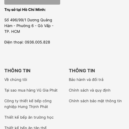
những vật liệu dễ cháy nổ.
Trụ sở tại Hồ Chí Minh:
Cho bột ở mức độ vừa phải khi trộn, máy trộn đều chất
Số 496/99/1 Dương Quảng
Hàm - Phường 6 - Gò Vấp -
lượng .
TP. HCM
Để máy tránh xa tầm tay của trẻ em.
Điện thoại: 0936.005.828
THÔNG TIN
THÔNG TIN
Về chúng tôi
Bảo hành và đổi trả
Tại sao mua hàng Vũ Gia Phát
Chính sách và quy định
Công ty
thiết kế bếp công
Chính sách bảo mật thông tin
nghiệp Hưng Thịnh Phát
Thiết kế bếp ăn trường học
Thiết kế bếp ăn tập thể