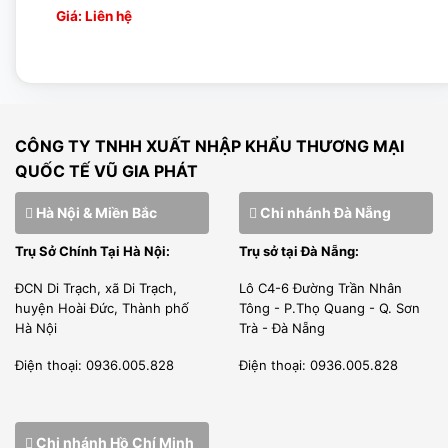
nhau (108, 183, 352 vòng / phút).
Hercules-30
Giá: Liên hệ
Nó cung cấp khả năng sử dụng yên tĩnh, nhanh chóng,
không gặp sự cố và an toàn nhờ tấm chắn an toàn của nó.
Có nút khởi động và dừng riêng biệt để dừng máy trong
trường hợp khẩn cấp.
CÔNG TY TNHH XUẤT NHẬP KHẨU THƯƠNG MẠI
Nó có bảo vệ quá tải nhiệt.
QUỐC TẾ VŨ GIA PHÁT
Nó phù hợp với tiêu chuẩn CE.
Hà Nội & Miền Bắc
Chi nhánh Đà Nẵng
Tay nâng phễu không chỉ giúp hạ và nâng phễu mà còn
Trụ Sở Chính Tại Hà Nội:
Trụ sở tại Đà Nẵng:
đảm bảo rằng nó được khóa chặt vào thiết bị.
ĐCN Di Trạch, xã Di Trạch,
Lô C4-6 Đường Trần Nhân
Có máy đánh trứng, máy trộn và móc trộn bột xoắn ốc.
huyện Hoài Đức, Thành phố
Tông - P.Thọ Quang - Q. Sơn
Chú ý khi sử dụng máy trộn bột SP-
Hà Nội
Trà - Đà Nẵng
25M
Điện thoại: 0936.005.828
Điện thoại: 0936.005.828
Không nên thay đổi tốc độ khi máy đang chạy.
Chi nhánh Hồ Chí Minh
Không kê các vật nặng lên trên máy, không để máy gần