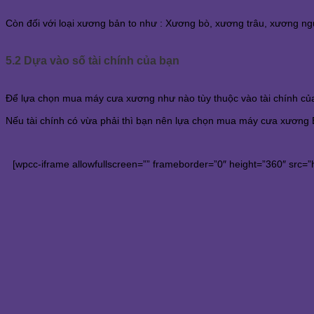
Còn đối với loại xương bản to như : Xương bò, xương trâu, xương n
5.2 Dựa vào số tài chính của bạn
Để lựa chọn mua máy cưa xương như nào tùy thuộc vào tài chính củ
Nếu tài chính có vừa phải thì bạn nên lựa chọn mua máy cưa xương Be
[wpcc-iframe allowfullscreen=”” frameborder=”0″ height=”360″ src=”