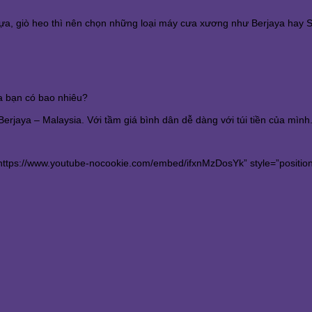
gựa, giò heo thì nên chọn những loại máy cưa xương như Berjaya hay 
a bạn có bao nhiêu?
rjaya – Malaysia. Với tầm giá bình dân dễ dàng với túi tiền của mình
https://www.youtube-nocookie.com/embed/ifxnMzDosYk” style=”position: 