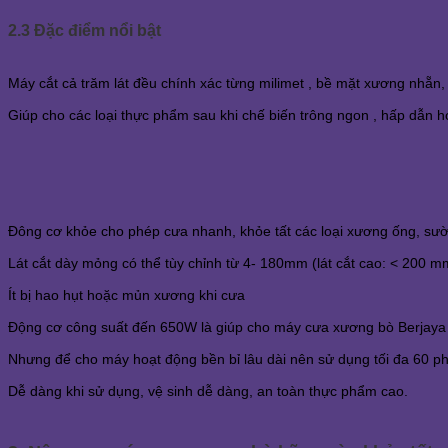
2.3 Đặc điểm nổi bật
Máy cắt cả trăm lát đều chính xác từng milimet , bề mặt xương nhẵn,
Giúp cho các loại thực phẩm sau khi chế biến trông ngon , hấp dẫn h
Đông cơ khỏe cho phép cưa nhanh, khỏe tất các loại xương ống, sườn
Lát cắt dày mỏng có thể tùy chỉnh từ 4- 180mm (lát cắt cao: < 200 m
Ít bị hao hụt hoặc mủn xương khi cưa
Động cơ công suất đến 650W là giúp cho máy cưa xương bò Berjaya 
Nhưng để cho máy hoạt động bền bỉ lâu dài nên sử dụng tối đa 60 phút
Dễ dàng khi sử dụng, vệ sinh dễ dàng, an toàn thực phẩm cao.