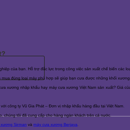
t?
iệp của bạn. Hỗ trợ đắc lực trong công việc sản xuất chế biến các lo
n mua đúng loại máy phù hợp sẽ giúp bạn cưa được những khối xương b
ưa xương nhập khẩu hay máy cưa xương Việt Nam sản xuất? Giá của
 với công ty Vũ Gia Phát – Đơn vị nhập khẩu hàng đầu tại Việt Nam.
ệp, chúng tôi đã cung cấp cho hàng ngàn khách trên cả nước.
 xương Sirman
và
máy cưa xương Berjaya
.