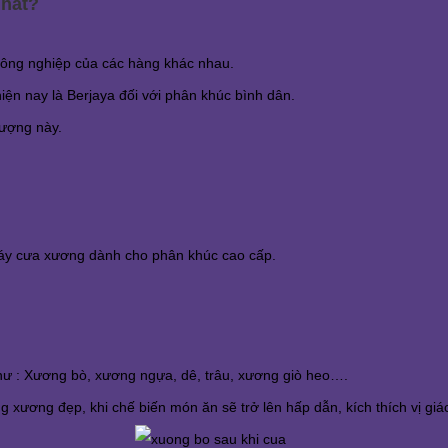
nhất?
 công nghiệp của các hàng khác nhau.
n nay là Berjaya đối với phân khúc bình dân.
lượng này.
máy cưa xương dành cho phân khúc cao cấp.
hư : Xương bò, xương ngựa, dê, trâu, xương giò heo….
 xương đẹp, khi chế biến món ăn sẽ trở lên hấp dẫn, kích thích vị giá