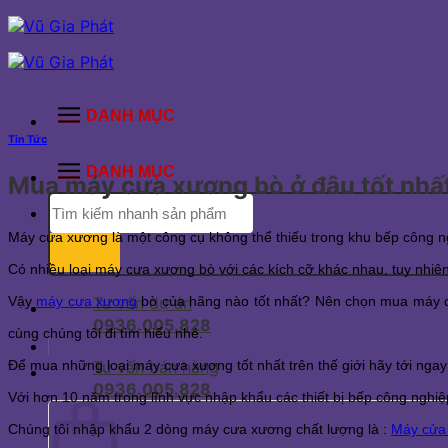
Bỏ
qua
nội
dung
DANH MỤC
Tin Tức
DANH MỤC
Mua máy cưa xương bò ở đâu tốt nhấ
Tìm
kiếm:
Máy cưa xương là một công cụ không thể thiếu trong khu bếp công ngh
Có nhiều loại máy cưa xương bò với các kích cỡ khác nhau, tuy nhiê
Vậy
máy cưa xương
bò của hãng nào tốt nhất? Nên chọn mua máy c
Tư vấn dự án
0936.005.828
cùng chúng tôi đi tìm hiểu nhé.
Để mua những loại máy cưa xương tốt nhất trên thế giới hãy tới ngay
Tư vấn bán hàng
0936.005.828
Với hơn 10 năm trong lĩnh vực nhập khẩu các thiết bị bếp công nghi
Chúng tôi nhập khẩu 2 dòng máy cưa xương chất lượng là :
Máy cửa