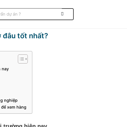
 đâu tốt nhất?
n nay
ng nghiệp
ới để xem hàng
hị trường hiện nay