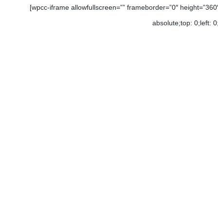
[wpcc-iframe allowfullscreen=”” frameborder=”0″ height=”3
absolute;top: 0;left: