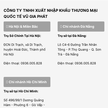
CÔNG TY TNHH XUẤT NHẬP KHẨU THƯƠNG MẠI
QUỐC TẾ VŨ GIA PHÁT
Hà Nội & Miền Bắc
Chi nhánh Đà Nẵng
Trụ Sở Chính Tại Hà Nội:
Trụ sở tại Đà Nẵng:
ĐCN Di Trạch, xã Di Trạch,
Lô C4-6 Đường Trần Nhân
huyện Hoài Đức, Thành phố
Tông - P.Thọ Quang - Q. Sơn
Hà Nội
Trà - Đà Nẵng
Điện thoại: 0936.005.828
Điện thoại: 0936.005.828
Chi nhánh Hồ Chí Minh
Trụ sở tại Hồ Chí Minh:
Số 496/99/1 Dương Quảng
Hàm - Phường 6 - Gò Vấp -