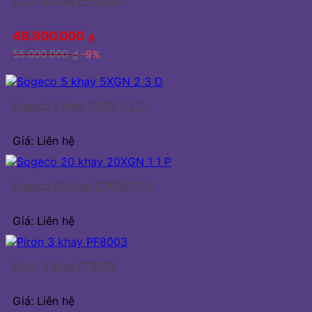
Piron 4 khay PF8004D
49.900.000
₫
55.000.000
-9%
₫
Sogeco 5 khay 5XGN 2 3 D
Giá: Liên hệ
Sogeco 20 khay 20XGN 1 1 P
Giá: Liên hệ
Piron 3 khay PF8003
Giá: Liên hệ