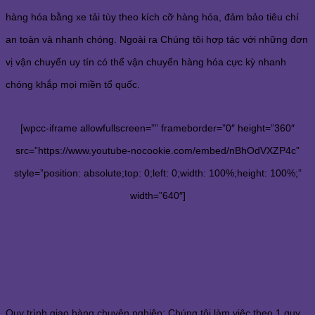
hàng hóa bằng xe tải tùy theo kích cỡ hàng hóa, đảm bảo tiêu chí
an toàn và nhanh chóng. Ngoài ra Chúng tôi hợp tác với những đơn
vị vận chuyển uy tín có thể vận chuyển hàng hóa cực kỳ nhanh
chóng khắp mọi miền tổ quốc.
[wpcc-iframe allowfullscreen=”” frameborder=”0″ height=”360″
src=”https://www.youtube-nocookie.com/embed/nBhOdVXZP4c”
style=”position: absolute;top: 0;left: 0;width: 100%;height: 100%;”
width=”640″]
Quy trình giao hàng chuyên nghiệp: Chúng tôi làm việc theo 1 quy