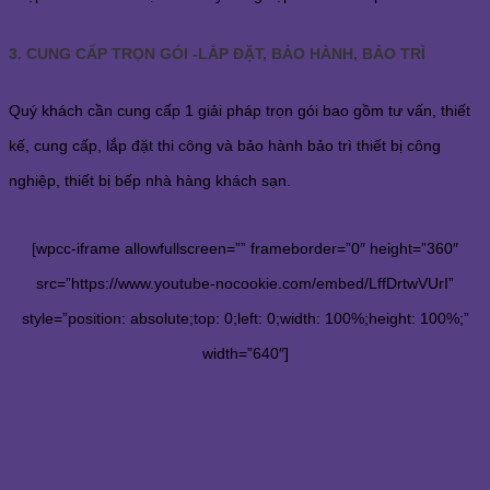
3. CUNG CẤP TRỌN GÓI -LẮP ĐẶT, BẢO HÀNH, BẢO TRÌ
Quý khách cần cung cấp 1 giải pháp trọn gói bao gồm tư vấn, thiết
kế, cung cấp, lắp đặt thi công và bảo hành bảo trì thiết bị công
nghiệp, thiết bị bếp nhà hàng khách sạn.
[wpcc-iframe allowfullscreen=”” frameborder=”0″ height=”360″
src=”https://www.youtube-nocookie.com/embed/LffDrtwVUrI”
style=”position: absolute;top: 0;left: 0;width: 100%;height: 100%;”
width=”640″]