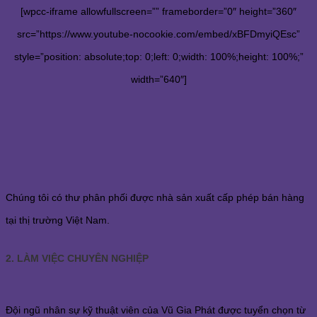
[wpcc-iframe allowfullscreen=”” frameborder=”0″ height=”360″
src=”https://www.youtube-nocookie.com/embed/xBFDmyiQEsc”
style=”position: absolute;top: 0;left: 0;width: 100%;height: 100%;”
width=”640″]
Chúng tôi có thư phân phối được nhà sản xuất cấp phép bán hàng
tại thị trường Việt Nam.
2. LÀM VIỆC CHUYÊN NGHIỆP
Đội ngũ nhân sự kỹ thuật viên của Vũ Gia Phát được tuyển chọn từ