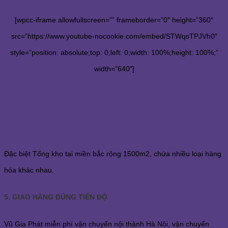
[wpcc-iframe allowfullscreen=”” frameborder=”0″ height=”360″
src=”https://www.youtube-nocookie.com/embed/STWqsTPJVh0″
style=”position: absolute;top: 0;left: 0;width: 100%;height: 100%;”
width=”640″]
Đặc biệt Tổng kho tại miền bắc rộng 1500m2, chứa nhiều loại hàng
hóa khác nhau.
5. GIAO HÀNG ĐÚNG TIẾN ĐỘ
Vũ Gia Phát miễn phí vận chuyển nội thành Hà Nội, vận chuyển