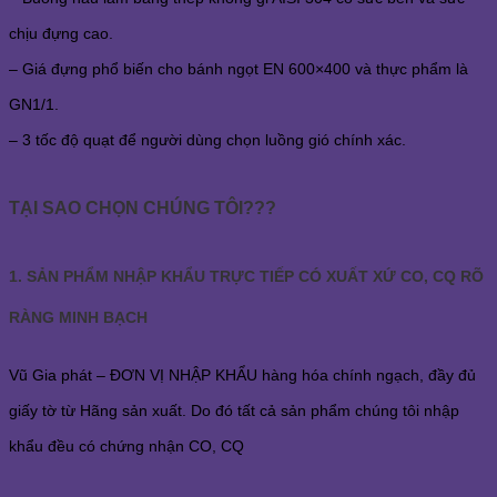
chịu đựng cao.
–
Giá đựng phổ biến cho bánh ngọt EN 600×400 và thực phẩm là
GN1/1.
–
3 tốc độ quạt để người dùng chọn luồng gió chính xác.
TẠI SAO CHỌN CHÚNG TÔI???
1. SẢN PHẨM NHẬP KHẨU TRỰC TIẾP CÓ XUẤT XỨ CO, CQ RÕ
RÀNG MINH BẠCH
Vũ Gia phát – ĐƠN VỊ NHẬP KHẨU hàng hóa chính ngạch, đầy đủ
giấy tờ từ Hãng sản xuất. Do đó tất cả sản phẩm chúng tôi nhập
khẩu đều có chứng nhận CO, CQ