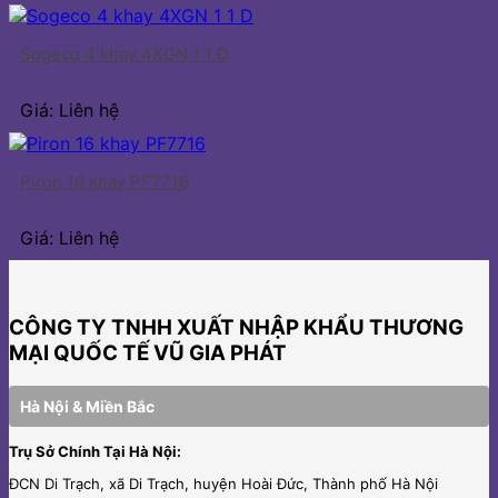
Sogeco 4 khay 4XGN 1 1 D
Giá: Liên hệ
Piron 16 khay PF7716
Giá: Liên hệ
CÔNG TY TNHH XUẤT NHẬP KHẨU THƯƠNG
MẠI QUỐC TẾ VŨ GIA PHÁT
Hà Nội & Miền Bắc
Trụ Sở Chính Tại Hà Nội:
ĐCN Di Trạch, xã Di Trạch, huyện Hoài Đức, Thành phố Hà Nội