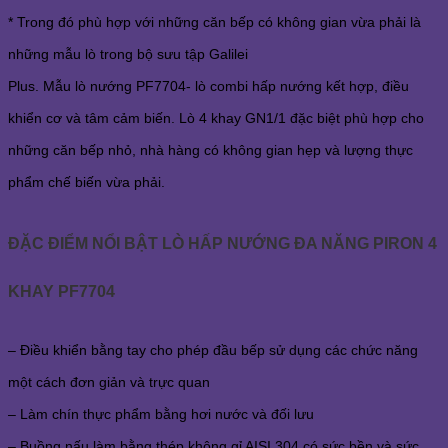
*
Trong đó phù hợp với những căn bếp có không gian vừa phải là
những mẫu lò trong bộ sưu tập Galilei
Plus. Mẫu lò nướng PF7704- lò combi hấp nướng kết hợp, điều
khiển cơ và tâm cảm biến. Lò 4 khay GN1/1 đặc biệt phù hợp cho
những căn bếp nhỏ, nhà hàng có không gian hẹp và lượng thực
phẩm chế biến vừa phải.
ĐẶC ĐIỂM NỔI BẬT LÒ HẤP NƯỚNG ĐA NĂNG PIRON 4
KHAY PF7704
– Điều khiển bằng tay cho phép đầu bếp sử dụng các chức năng
một cách đơn giản và trực quan
–
Làm chín thực phẩm bằng hơi nước và đối lưu
–
Buồng nấu làm bằng thép không gỉ AISI 304 có sức bền và sức