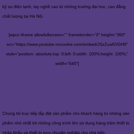
kỹ sư điện lạnh, tay nghề cao từ những trường đại học, cao đẳng
chất lượng tại Hà Nội.
[wpcc-iframe allowfullscreen=”” frameborder=”0″ height=”360″
src=”https://www.youtube-nocookie.com/embed/JSzZuw5VGH0″
style=”position: absolute;top: 0;left: 0;width: 100%;height: 100%;”
width=”640″]
Chúng tôi trực tiếp lắp đặt sản phẩm cho khách hàng từ những sản
phẩm nhỏ nhất tới những công trình lớn sử dụng hàng trăm thiết bị
nhập khẩu và thiết bị inox chuyên nghiệp cho nhà bếp.