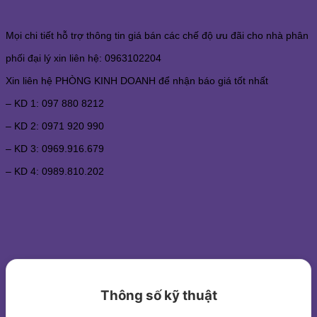
Mọi chi tiết hỗ trợ thông tin giá bán các chế độ ưu đãi cho nhà phân
phối đại lý xin liên hệ: 0963102204
Xin liên hệ PHÒNG KINH DOANH để nhận báo giá tốt nhất
–
KD 1: 097 880 8212
–
KD 2: 0971 920 990
–
KD 3: 0969.916.679
–
KD 4: 0989.810.202
Thông số kỹ thuật