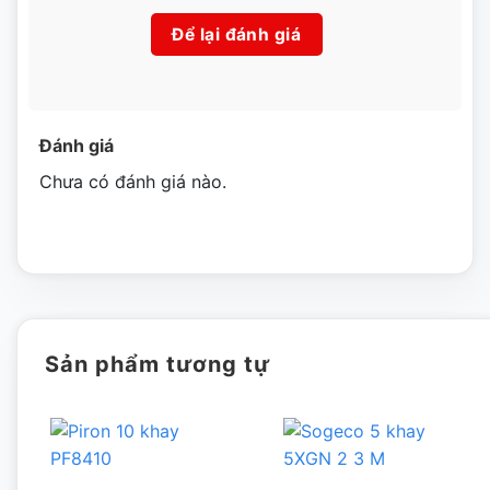
chúng tôi nhập khẩu đều có chứng nhận CO, CQ
Để lại đánh giá
[wpcc-iframe allowfullscreen=”” frameborder=”0″
height=”360″ src=”https://www.youtube-
Đánh giá
nocookie.com/embed/xBFDmyiQEsc” style=”position:
Chưa có đánh giá nào.
absolute;top: 0;left: 0;width: 100%;height: 100%;”
width=”640″]
Chúng tôi là nhà thư phân phối được nhà sản xuất cấp
Sản phẩm tương tự
phép bán hàng tại thị trường Việt Nam.
LÀM VIỆC CHUYÊN NGHIỆP
Chúng tôi là đơn vị nhập khẩu trực tiếp giao hàng và lắp