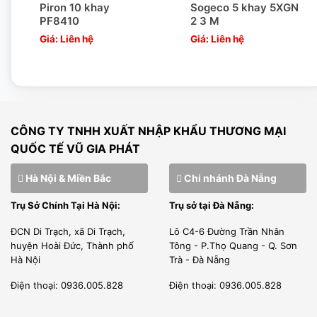
đặt thi công dự án.
Piron 10 khay
Sogeco 5 khay 5XGN
PF8410
2 3 M
Giá: Liên hệ
Giá: Liên hệ
[wpcc-iframe allowfullscreen=”” frameborder=”0″
height=”360″ src=”https://www.youtube-
nocookie.com/embed/JSzZuw5VGH0″ style=”position:
absolute;top: 0;left: 0;width: 100%;height: 100%;”
CÔNG TY TNHH XUẤT NHẬP KHẨU THƯƠNG MẠI
width=”640″]
QUỐC TẾ VŨ GIA PHÁT
Hà Nội & Miền Bắc
Chi nhánh Đà Nẵng
Trụ Sở Chính Tại Hà Nội:
Trụ sở tại Đà Nẵng:
Đội ngũ nhân sự kỹ thuật viên của Vũ Gia Phát được tuyển
ĐCN Di Trạch, xã Di Trạch,
Lô C4-6 Đường Trần Nhân
chọn từ kỹ sư điện lạnh, tay nghề cao từ những trường đại
huyện Hoài Đức, Thành phố
Tông - P.Thọ Quang - Q. Sơn
Hà Nội
Trà - Đà Nẵng
học, cao đẳng chất lượng tại Hà Nội.
CUNG CẤP TRỌN GÓI -LẮP ĐẶT, BẢO HÀNH, BẢO TRÌ
Điện thoại: 0936.005.828
Điện thoại: 0936.005.828
Quý khách cần cung cấp 1 giải pháp trọn gói bao gồm tư