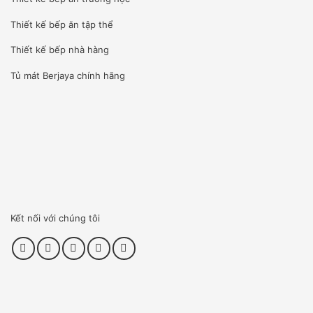
tốt nhất cho khu bếp của bạn.
Thiết kế bếp ăn tập thể
Chúng tôi nhập khẩu và sản xuất tất cả các sản phẩm từ
những thương hiệu uy tín trên thế giới, tuy nhiên chúng tôi
Thiết kế bếp nhà hàng
có sự lựa chọn chắt lọc để đem đến những sản phẩm tốt
Tủ mát Berjaya
chính hãng
và giá thành cạnh tranh nhất.
SẢN PHẨM LUÔN SẴN CÓ TRONG KHO
Sản phẩm có sẵn luôn là ưu thế của chúng tôi. Vũ Gia Phát
có hệ thống văn phòng và kho xưởng cả 3 miền: Bắc,
Trung , Nam có thể phân phối và đáp ứng nhu cầu của
khách hàng nhanh chóng, thuận tiện
Kết nối với chúng tôi
[wpcc-iframe allowfullscreen=”” frameborder=”0″
height=”360″ src=”https://www.youtube-
nocookie.com/embed/8Nsvjf_Fp1U” style=”position: