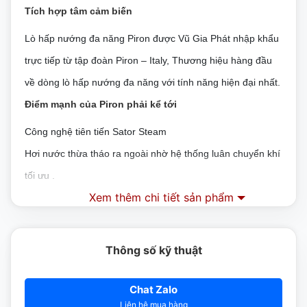
Tích hợp tâm cảm biến
Lò hấp nướng đa năng Piron được Vũ Gia Phát nhập khẩu
trực tiếp từ tập đoàn Piron – Italy, Thương hiệu hàng đầu
về dòng lò hấp nướng đa năng với tính năng hiện đại nhất.
Điểm mạnh của Piron phải kể tới
Công nghệ tiên tiến Sator Steam
Hơi nước thừa tháo ra ngoài nhờ hệ thống luân chuyển khí
tối ưu .
Xem thêm chi tiết sản phẩm
Kiểm soát độ ẩm
Đặc biệt Đầu dò cảm biến tâm là một công cụ hữu ích để
nấu thực phẩm yêu cầu kiểm soát liên tục và chính xác
Thông số kỹ thuật
mức độ màu của chúng ở lõi.
Chat Zalo
Đầu dò lõi Piron đảm bảo kiểm soát sự giảm trọng lượng
Liên hệ mua hàng