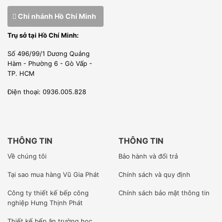
vấn, thiết kế, cung cấp, lắp đặt thi công và bảo hành bảo trì
Chi nhánh Hồ Chí Minh
thiết bị công nghiệp, thiết bị bếp nhà hàng khách sạn.
Trụ sở tại Hồ Chí Minh:
Số 496/99/1 Dương Quảng
[wpcc-iframe allowfullscreen=”” frameborder=”0″
Hàm - Phường 6 - Gò Vấp -
TP. HCM
height=”360″ src=”https://www.youtube-
nocookie.com/embed/f7yKycks0pw” style=”position:
Điện thoại: 0936.005.828
absolute;top: 0;left: 0;width: 100%;height: 100%;”
width=”640″]
THÔNG TIN
THÔNG TIN
Về chúng tôi
Bảo hành và đổi trả
Tại sao mua hàng Vũ Gia Phát
Chính sách và quy định
Chúng tôi cung cấp dịch vụ trọn gói. Bằng những kinh
nghiệm thực tiễn các khu bếp công nghiệp chúng tôi đã thi
Công ty
thiết kế bếp công
Chính sách bảo mật thông tin
nghiệp Hưng Thịnh Phát
công lắp đặt, Vũ Gia Phát lựa chọn nhập những sản phẩm
Thiết kế bếp ăn trường học