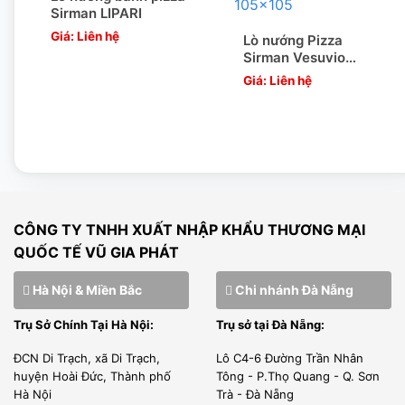
Sirman LIPARI
Giá: Liên hệ
Lò nướng Pizza
Sirman Vesuvio
105×105
Giá: Liên hệ
CÔNG TY TNHH XUẤT NHẬP KHẨU THƯƠNG MẠI
QUỐC TẾ VŨ GIA PHÁT
Hà Nội & Miền Bắc
Chi nhánh Đà Nẵng
Trụ Sở Chính Tại Hà Nội:
Trụ sở tại Đà Nẵng:
ĐCN Di Trạch, xã Di Trạch,
Lô C4-6 Đường Trần Nhân
huyện Hoài Đức, Thành phố
Tông - P.Thọ Quang - Q. Sơn
Hà Nội
Trà - Đà Nẵng