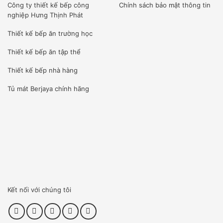
Công ty
thiết kế bếp công
Chính sách bảo mật thông tin
SALAMANDER RINNA 610N
nghiệp Hưng Thịnh Phát
* Lò sử dụng nhiên liệu gas, có 6 họng đốt được làm từ loại
Thiết kế bếp ăn trường học
gốm chịu nhiệt chuyên dụng. Nhiệt lượng được phát ra từ
Thiết kế bếp ăn tập thể
gốm giúp thức ăn chín đều.
Thiết kế bếp nhà hàng
*
Thức ăn nướng sẽ không bị khô như vỉ sắt, lò Rinnai có vỉ
Tủ mát Berjaya
chính hãng
nướng bằng gốm cao cấp .
Kết nối với chúng tôi