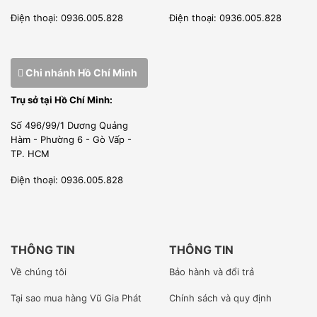
Điện thoại: 0936.005.828
Điện thoại: 0936.005.828
Chi nhánh Hồ Chí Minh
Trụ sở tại Hồ Chí Minh:
Hình ảnh núm điều chỉnh lò nướng gas salamander Rinnai
610N
Số 496/99/1 Dương Quảng
Hàm - Phường 6 - Gò Vấp -
–
Lò nướng gas salamander
được thiết kế nhỏ gọn, có
TP. HCM
thể đặt mọi nơi trong căn bếp của bạn mà không chiếm
Điện thoại: 0936.005.828
nhiều diện tích.
–
Lò được cấu tạo từ loại inox cao cấp chống gỉ , sáng
bóng. Mang lại sự tinh tế sang trong cho căn bếp của bạn.
THÔNG TIN
THÔNG TIN
–
Chức năng chủ yếu của lò : Nướng các loại bánh mỳ,
Về chúng tôi
Bảo hành và đổi trả
nướng thịt, hải sản ..
Tại sao mua hàng Vũ Gia Phát
Chính sách và quy định
ĐẶC ĐIỂM NỔI BẬT LÒ NƯỚNG GAS