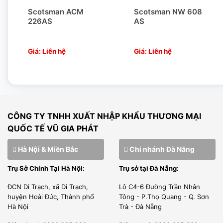
Scotsman ACM
Scotsman NW 608
226AS
AS
Giá: Liên hệ
Giá: Liên hệ
–
Chúng tôi có thư phân phối được nhà sản xuất cấp phép
bán hàng tại thị trường Việt Nam.
–
Kỹ sư của chúng tôi được đào tạo tại nhà sản xuất, được
cấp phép đủ điều kiện lắp đặt, bảo trì, bảo hành sản phẩm
CÔNG TY TNHH XUẤT NHẬP KHẨU THƯƠNG MẠI
của hãng.
QUỐC TẾ VŨ GIA PHÁT
LÀM VIỆC CHUYÊN NGHIỆP
Hà Nội & Miền Bắc
Chi nhánh Đà Nẵng
–
Chúng tôi là đơn vị nhập khẩu trực tiếp giao hàng và lắp
Trụ Sở Chính Tại Hà Nội:
Trụ sở tại Đà Nẵng:
đặt thi công dự án.
ĐCN Di Trạch, xã Di Trạch,
Lô C4-6 Đường Trần Nhân
–
Đội ngũ nhân sự kỹ thuật viên của Vũ Gia Phát được
huyện Hoài Đức, Thành phố
Tông - P.Thọ Quang - Q. Sơn
Hà Nội
Trà - Đà Nẵng
tuyển chọn từ kỹ sư điện lạnh, tay nghề cao từ những