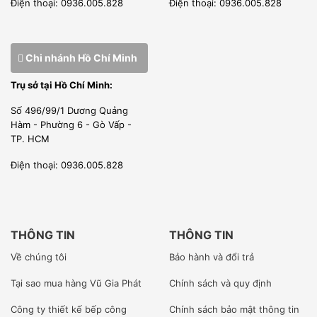
Điện thoại: 0936.005.828
Điện thoại: 0936.005.828
trường đại học, cao đẳng, sau đó kỹ thuật viên được đào
tạo chuyên sâu tại công ty cũng như tham gia những khóa
huấn luyện ngắn ngày tại nhà máy của nhà sản xuất.
Chi nhánh Hồ Chí Minh
Trụ sở tại Hồ Chí Minh:
[wpcc-iframe allowfullscreen=”” frameborder=”0″
Số 496/99/1 Dương Quảng
height=”360″ src=”https://www.youtube-
Hàm - Phường 6 - Gò Vấp -
TP. HCM
nocookie.com/embed/LffDrtwVUrI”
style=”position: absolute;top: 0;left: 0;width:
Điện thoại: 0936.005.828
100%;height: 100%;” width=”640″]
THÔNG TIN
THÔNG TIN
Về chúng tôi
Bảo hành và đổi trả
–
Chúng tôi trực tiếp lắp đặt sản phẩm cho khách hàng từ
Tại sao mua hàng Vũ Gia Phát
Chính sách và quy định
những sản phẩm nhỏ nhất tới những công trình lớn sử
Công ty
thiết kế bếp công
Chính sách bảo mật thông tin