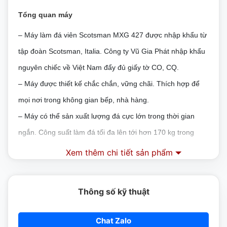
Tổng quan máy
– Máy làm đá viên Scotsman MXG 427 được nhập khẩu từ
tập đoàn Scotsman, Italia. Công ty Vũ Gia Phát nhập khẩu
nguyên chiếc về Việt Nam đẩy đủ giấy tờ CO, CQ.
–
Máy được thiết kế chắc chắn, vững chãi. Thích hợp để
mọi nơi trong không gian bếp, nhà hàng.
–
Máy có thể sản xuất lượng đá cực lớn trong thời gian
ngắn. Công suất làm đá tối đa lên tới hơn 170 kg trong
vòng 24h.
Xem thêm chi tiết sản phẩm
–
Máy làm đá Scotsman là lựa chọn hàng đầu trong khu
bếp của bạn.
Thông số kỹ thuật
Thùng Inox chứa đá
–
Kích thước : 560 x 820 x 1000 (mm)
Chat Zalo