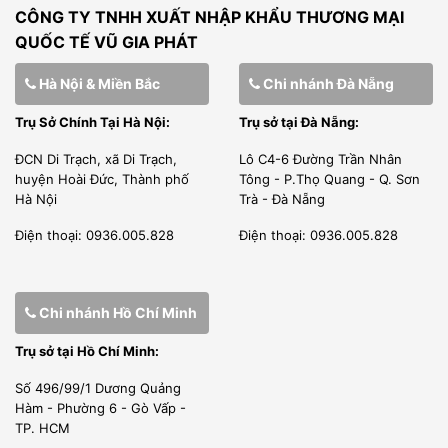
–
Chúng tôi có thư phân phối được nhà sản xuất cấp phép
CÔNG TY TNHH XUẤT NHẬP KHẨU THƯƠNG MẠI
QUỐC TẾ VŨ GIA PHÁT
bán hàng tại thị trường Việt Nam.
–
Kỹ sư của chúng tôi được đào tạo tại nhà sản xuất, được
Hà Nội & Miền Bắc
Chi nhánh Đà Nẵng
cấp phép đủ điều kiện lắp đặt, bảo trì, bảo hành sản phẩm
Trụ Sở Chính Tại Hà Nội:
Trụ sở tại Đà Nẵng:
của hãng.
ĐCN Di Trạch, xã Di Trạch,
Lô C4-6 Đường Trần Nhân
LÀM VIỆC CHUYÊN NGHIỆP
huyện Hoài Đức, Thành phố
Tông - P.Thọ Quang - Q. Sơn
Hà Nội
Trà - Đà Nẵng
–
Chúng tôi là đơn vị nhập khẩu trực tiếp giao hàng và lắp
Điện thoại: 0936.005.828
Điện thoại: 0936.005.828
đặt thi công dự án.
–
Đội ngũ nhân sự kỹ thuật viên của Vũ Gia Phát được
tuyển chọn từ kỹ sư điện lạnh, tay nghề cao từ những
Chi nhánh Hồ Chí Minh
trường đại học, cao đẳng, sau đó kỹ thuật viên được đào
Trụ sở tại Hồ Chí Minh:
tạo chuyên sâu tại công ty cũng như tham gia những khóa
Số 496/99/1 Dương Quảng
huấn luyện ngắn ngày tại nhà máy của nhà sản xuất.
Hàm - Phường 6 - Gò Vấp -
TP. HCM