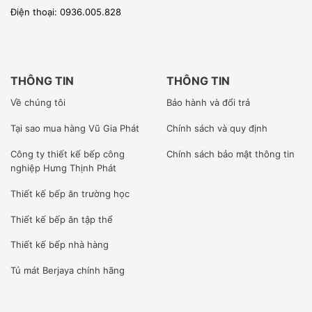
Điện thoại: 0936.005.828
[wpcc-iframe allowfullscreen=”” frameborder=”0″
height=”360″ src=”https://www.youtube-
nocookie.com/embed/vUzIjrKMBG0″
style=”position: absolute;top: 0;left: 0;width:
THÔNG TIN
THÔNG TIN
100%;height: 100%;” width=”640″]
Về chúng tôi
Bảo hành và đổi trả
Tại sao mua hàng Vũ Gia Phát
Chính sách và quy định
Công ty
thiết kế bếp công
Chính sách bảo mật thông tin
nghiệp Hưng Thịnh Phát
–
Chúng tôi trực tiếp lắp đặt sản phẩm cho khách hàng từ
Thiết kế bếp ăn trường học
những sản phẩm nhỏ nhất tới những công trình lớn sử
Thiết kế bếp ăn tập thể
dụng hàng trăm thiết bị nhập khẩu và thiết bị inox chuyên
Thiết kế bếp nhà hàng
nghiệp cho nhà bếp.
Tủ mát Berjaya
chính hãng
CUNG CẤP TRỌN GÓI -LẮP ĐẶT, BẢO HÀNH, BẢO TRÌ
–
Quý khách cần cung cấp 1 giải pháp trọn gói bao gồm tư