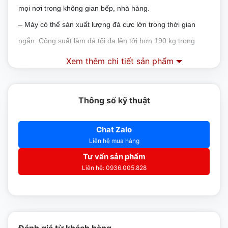
mọi nơi trong không gian bếp, nhà hàng.
–
Máy có thể sản xuất lượng đá cực lớn trong thời gian
ngắn. Công suất làm đá tối đa lên tới hơn 190 kg trong
vòng 24h.
Xem thêm chi tiết sản phẩm
–
Máy làm đá Scotsman là lựa chọn hàng đầu trong khu
bếp của bạn.
Thông số kỹ thuật
Thùng Inox chứa đá
–
Kích thước : 560 x 820 x 1000 (mm)
Chat Zalo
Liên hệ mua hàng
–
Được làm bằng inox chất lượng dày ~ 1mm
Tư vấn sản phẩm
–
Làm bằng 3 lớp : 1 cách nhiệt và 2 lớp inox
Liên hệ: 0936.005.828
–
Chúng được cắt, gấp bằng máy sấn thủy lực.
–
Được hàn bằng khí Argon chống oxi hóa cao.
–
Sản xuất : Thùng inox tại Việt Nam.
ĐẶC TÍNH KỸ THUẬT MÁY LÀM ĐÁ VIÊN