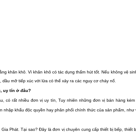
bằng khăn khô. Vì khăn khô có tác dụng thấm hút tốt. Nếu không vệ sin
 dầu mỡ tiếp xúc với lửa có thể xảy ra các nguy cơ cháy nổ. 
 uy tín ở đâu?
u, có rất nhiều đơn vị uy tín, Tuy nhiên những đơn vị bán hàng kém 
ín nhập khẩu độc quyền hay phân phối chính thức của sản phẩm, như 
ia Phát. Tại sao? Đây là đơn vị chuyên cung cấp thiết bị bếp, thiết b