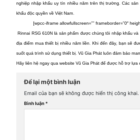
nghiệp nhập khẩu uy tín nhiều năm trên thị trường. Các sả
khẩu độc quyền về Việt Nam.
[wpcc-iframe allowfullscreen=”” frameborder=”0″ hei
 Rinnai RSG 610N là sản phẩm được chúng tôi nhập khẩu và đ
địa điểm mua thiết bị nhiều năm liền. Khi đến đây, bạn sẽ đ
suốt quá trình sử dụng thiết bị. Vũ Gia Phát luôn đảm bảo ma
Hãy liên hệ ngay qua website Vũ Gia Phát để được hỗ trợ lựa 
Để lại một bình luận
Email của bạn sẽ không được hiển thị công khai.
Bình luận
*