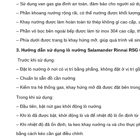
– Sử dụng van gas gia đình an toàn, đảm bảo cho người sử dụ
– Phần khoang nướng rộng rãi, có thể nướng được khối lượng 
– Khay nướng được làm hoàn toàn từ thép không gỉ cao cấp, a
– Phần vỏ bọc bên ngoài bếp được làm từ inox 304 cao cấp, thu
– Phía dưới được trang bị khay hứng mỡ, giúp quá trình vệ s
3. Hướng dẫn sử dụng lò nướng Salamander Rinnai RSG 
 Trước khi sử dụng:
– Đặt lò nướng ở nơi có vị trí bằng phẳng, không đặt ở vị trí 
– Chuẩn bị sẵn đồ cần nướng 
– Kiểm tra hệ thống gas, khay hứng mỡ đã được đặt bên trong
Trong khi sử dụng:
– Đầu tiên, bật nút gas khởi động lò nướng
– Khi lò đã được bật, khởi động lò và để nhiệt độ lò ổn định từ
– Khi nhiệt độ đã ổn định, ta keo khay nướng ra và cho thực 
bằng cách kéo cần gạt điều chỉnh. 