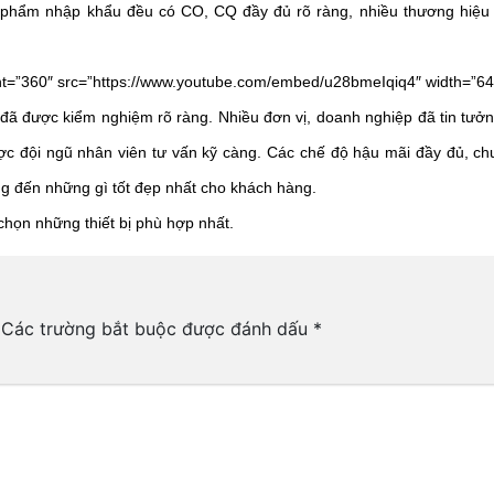
n phẩm nhập khẩu đều có CO, CQ đầy đủ rõ ràng, nhiều thương hiệu
ght=”360″ src=”https://www.youtube.com/embed/u28bmeIqiq4″ width=”64
ã được kiểm nghiệm rõ ràng. Nhiều đơn vị, doanh nghiệp đã tin tưởn
ược đội ngũ nhân viên tư vấn kỹ càng. Các chế độ hậu mãi đầy đủ, chu
ng đến những gì tốt đẹp nhất cho khách hàng.
chọn những thiết bị phù hợp nhất. 
Các trường bắt buộc được đánh dấu
*