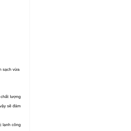
h sạch vừa 
chất lượng 
vậy sẽ đảm 
ị lạnh công 