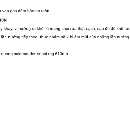
a van gas đảm bảo an toàn. 
610N
khay, vỉ nướng ra khỏi lò mang chùi rửa thật sạch, sau để để khô ráo r
ho lần nướng tiếp theo, thực phẩm sẽ k bị ám mùi của những lần nướng 