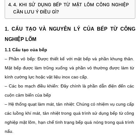
4. KHI SỬ DỤNG BẾP TỪ MẶT LÕM CÔNG NGHIỆP
CẦN LƯU Ý ĐIỀU GÌ?
1. CẤU TẠO VÀ NGUYÊN LÝ CỦA BẾP TỪ CÔNG 
NGHIỆP LÕM 
1.1 Cấu tạo của bếp
– Phần vỏ bếp: Được thiết kế với mặt bếp và phần khung thân. 
Mặt bếp được làm trũng xuống và phần vỏ thường được làm từ 
kính cường lực hoặc vật liệu inox cao cấp. 
– Các bo mạch điều khiển: Đây chính là phần dẫn điện đến các 
cuộn cảm biến của bếp
– Hệ thống quạt làm mát, tản nhiệt: Chúng có nhiệm vụ cung cấp 
các luồng khí mát, tản nhiệt trong quá trình sử dụng bếp từ công 
nghiệp mặt lõm, hạn chế tình trạng bếp quá nóng trong quá trình 
nấu. 