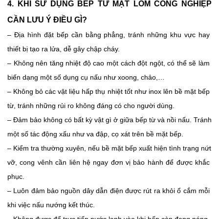
4. KHI SỬ DỤNG BẾP TỪ MẶT LÕM CÔNG NGHIỆP 
CẦN LƯU Ý ĐIỀU GÌ?
– Địa hình đặt bếp cần bằng phẳng, tránh những khu vực hay 
thiết bị tạo ra lửa, dễ gây chập cháy. 
– Không nên tăng nhiệt độ cao một cách đột ngột, có thể sẽ làm 
biến dạng một số dụng cụ nấu như xoong, chảo,…
– Không bỏ các vật liệu hấp thụ nhiệt tốt như inox lên bề mặt bếp 
từ, tránh những rủi ro không đáng có cho người dùng. 
– Đảm bảo không có bất kỳ vật gì ở giữa bếp từ và nồi nấu. Tránh 
một số tác động xấu như va đập, cọ xát trên bề mặt bếp. 
– Kiểm tra thường xuyên, nếu bề mặt bếp xuất hiện tình trạng nứt 
vỡ, cong vênh cần liên hệ ngay đơn vị bảo hành để được khắc 
phục. 
– Luôn đảm bảo nguồn dây dẫn điện được rút ra khỏi ổ cắm mỗi 
khi việc nấu nướng kết thúc. 
– Không được đổ trực tiếp nước lạnh vào khi bếp còn đang nóng. 