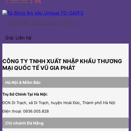
57.890.000
-6%
₫
Tủ đông âm sâu Unique FD-340FS
Giá: Liên hệ
CÔNG TY TNHH XUẤT NHẬP KHẨU THƯƠNG
MẠI QUỐC TẾ VŨ GIA PHÁT
Hà Nội & Miền Bắc
Trụ Sở Chính Tại Hà Nội:
ĐCN Di Trạch, xã Di Trạch, huyện Hoài Đức, Thành phố Hà Nội
Điện thoại: 0936.005.828
Chi nhánh Đà Nẵng