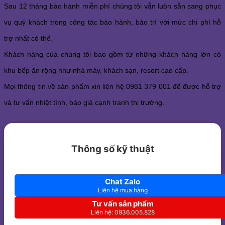
Sau 12 tháng bảo hành miễn phí chúng tôi vẫn luôn sẵn sang phục
vụ quý khách trong công tác bảo hành, bảo trì với mức chi phí hỗ
trợ nhất có thể.
Khách hàng của chúng tôi bao gồm từ những khách hàng lớn có
khu bếp ăn rộng như nhà máy, khách sạn, resort cao cấp.
Mọi thông tin về sản phẩm xin liên hệ 0981 379 001 để được hỗ trợ
và tư vấn nhiệt tình, báo giá cạnh tranh thị trường.
Thông số kỹ thuật
Chat Zalo
Liên hệ mua hàng
Tư vấn sản phẩm
Liên hệ: 0936.005.828