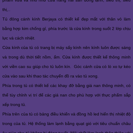
phẩm vừa và nhỏ như cửa hàng hải sản đông lạnh, siêu thị, siêu
thị,..
Tủ đông cánh kính Berjaya có thiết kế đẹp mắt với thân vỏ làm
bằng hợp kim chống gỉ, phía trước là cửa kính trong suốt 2 lớp chịu
lực và cách nhiệt.
Cửa kính của tủ có trang bị máy sấy kính nên kính luôn được sáng
và trong dù thời tiết nồm, ẩm. Cửa kính được thiết kế thông minh
với viền cao su giúp cho tủ luôn kín. Góc cánh cửa có lò xo tự kéo
cửa vào sau khi thao tác chuyển đồ ra vào tủ xong.
Phía trong tủ có thiết kế các khay đỡ bằng giá nan thông minh, có
thể tùy chỉnh vị trí để các giá nan cho phù hợp với thực phẩm sắp
xếp trong tủ.
Phía trên của tủ có bảng điều khiển và đồng hồ led hiển thị nhiệt độ
trong của tủ. Hệ thống làm lạnh bằng quạt gió với tiêu chuẩn châu