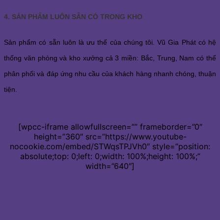
4. SẢN PHẨM LUÔN SẴN CÓ TRONG KHO
Sản phẩm có sẵn luôn là ưu thế của chúng tôi. Vũ Gia Phát có hệ
thống văn phòng và kho xưởng cả 3 miền: Bắc, Trung, Nam có thể
phân phối và đáp ứng nhu cầu của khách hàng nhanh chóng, thuận
tiện.
[wpcc-iframe allowfullscreen=”” frameborder=”0″
height=”360″ src=”https://www.youtube-
nocookie.com/embed/STWqsTPJVh0″ style=”position:
absolute;top: 0;left: 0;width: 100%;height: 100%;”
width=”640″]