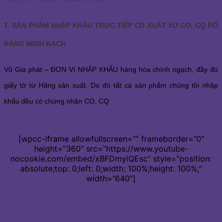
1. SẢN PHẨM NHẬP KHẨU TRỰC TIẾP CÓ XUẤT XỨ CO, CQ RÕ
RÀNG MINH BẠCH
Vũ Gia phát – ĐƠN VỊ NHẬP KHẨU hàng hóa chính ngạch, đầy đủ
giấy tờ từ Hãng sản xuất. Do đó tất cả sản phẩm chúng tôi nhập
khẩu đều có chứng nhận CO, CQ
[wpcc-iframe allowfullscreen=”” frameborder=”0″
height=”360″ src=”https://www.youtube-
nocookie.com/embed/xBFDmyiQEsc” style=”position:
absolute;top: 0;left: 0;width: 100%;height: 100%;”
width=”640″]