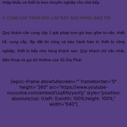
nhập khẩu và thiết bị inox chuyên nghiệp cho nhà bếp.
3. CUNG CẤP TRỌN GÓI -LẮP ĐẶT, BẢO HÀNH, BẢO TRÌ
Quý khách cần cung cấp 1 giải pháp trọn gói bao gồm tư vấn, thiết
kế, cung cấp, lắp đặt thi công và bảo hành bảo trì thiết bị công
nghiệp, thiết bị bếp nhà hàng khách sạn. Quý khách chỉ cần nhấc
điện thoại và gọi tới Hotline của Vũ Gia Phát.
[wpcc-iframe allowfullscreen=”” frameborder=”0″
height=”360″ src=”https://www.youtube-
nocookie.com/embed/UujKNzysofg” style=”position:
absolute;top: 0;left: 0;width: 100%;height: 100%;”
width=”640″]