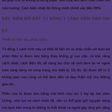
âu giúp cho tủ không bị đóng tuyết. Môi chất làm lạnh thân thiện với
môi trường. Cảm biến nhiệt độ thông minh chính xác đến 99%.
ĐẶC ĐIỂM NỔI BẬT TỦ ĐÔNG 1 CÁNH KÍNH D/DF-SM-
EV
Thiết kế tiện lợi, chắc chắn
Tủ đông 1 cánh kính này có thiết kế tiện lợi và chắc chắn với toàn bộ
phần thân tủ được làm bằng thép không gỉ cao cấp, có khả năng
cách nhiệt, cách điện tốt, dễ dàng lau chùi vệ sinh đem lại vẻ ngoài
luôn sáng bóng và sang trọng cho thiết bị. Do đó, dù được bố trí ở
không gian nào
cũng có thể đem đến vẻ đẹp thẩm mỹ cho không
gian đó.
Phần cửa tủ được làm bằng mặt kính chịu lực 2 lớp ép hút chân
không, chịu lực và cách nhiệt tốt, nên có thể giúp giữ nguyên trạng
hơi lạnh bên trong tủ không bị thất thoát ra ngoài gây lãng phí năng