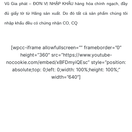
Vũ Gia phát – ĐƠN VỊ NHẬP KHẨU hàng hóa chính ngạch, đầy
đủ giấy tờ từ Hãng sản xuất. Do đó tất cả sản phẩm chúng tôi
nhập khẩu đều có chứng nhận CO, CQ
[wpcc-iframe allowfullscreen=”” frameborder=”0″
height=”360″ src=”https://www.youtube-
nocookie.com/embed/xBFDmyiQEsc” style=”position:
absolute;top: 0;left: 0;width: 100%;height: 100%;”
width=”640″]