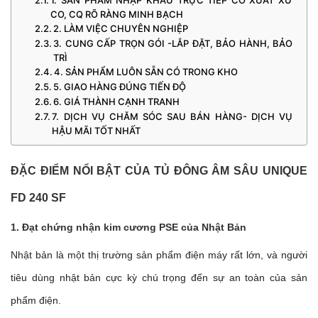
CO, CQ RÕ RÀNG MINH BẠCH
2. LÀM VIỆC CHUYÊN NGHIỆP
3. CUNG CẤP TRỌN GÓI -LẮP ĐẶT, BẢO HÀNH, BẢO
TRÌ
4. SẢN PHẨM LUÔN SẴN CÓ TRONG KHO
5. GIAO HÀNG ĐÚNG TIẾN ĐỘ
6. GIÁ THÀNH CẠNH TRANH
7. DỊCH VỤ CHĂM SÓC SAU BÁN HÀNG- DỊCH VỤ
HẬU MÃI TỐT NHẤT
ĐẶC ĐIỂM NỔI BẬT CỦA TỦ ĐÔNG ÂM SÂU UNIQUE
FD 240 SF
1. Đạt chứng nhận kim cương PSE của Nhật Bản
Nhật bản là một thị trường sản phẩm điện máy rất lớn, và người
tiêu dùng nhật bản cực kỳ chú trọng đến sự an toàn của sản
phẩm điện.